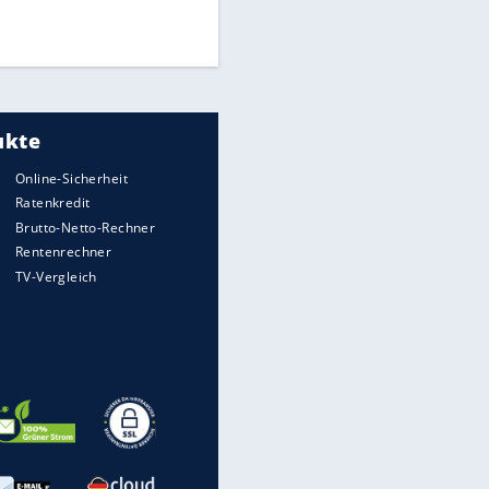
Times: Infantino bietet WM-
Finale für Unterstützung
EITE
Medien: Infantino ruft FIFA-
Mitarbeiter zu Krisentreffen