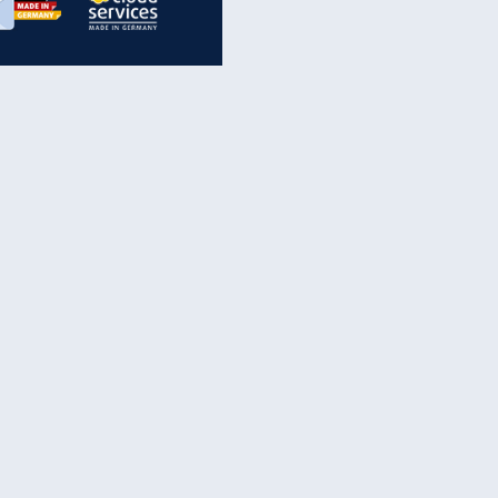
inanzen & Produkte
iscounter-Angebote
Online-Sicherheit
reenet Cloud
Ratenkredit
reenet Mail
Brutto-Netto-Rechner
reenet Webhosting
Rentenrechner
fz-Versicherung
TV-Vergleich