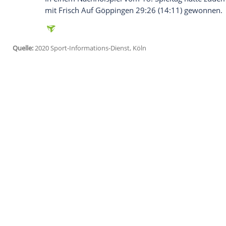
Am Freitag hatte die Führung des ambitio
Aufsehen gesorgt. Sollte sich die sportl
Begegnungen nicht deutlich ins Positive
geben, hieß in einer Mitteilung der MT.
festmachen, in welcher Art und Weise die
Verfolger
SG Flensburg-Handewitt
hielt 
Meisterrennen auf Tabellenführer THW Kie
31:28 (16:9) gegen die HSG Wetzlar seine
Burgdorf musste durch das 27:28 (9:12)
hinnehmen und rutschte mit 34 Zählern au
Trainer Maik Machulla liegt als Zweiter 
In einem Nachholspiel vom 18. Spieltag h
mit Frisch Auf Göppingen 29:26 (14:11)