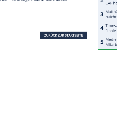
nierten Bundesligisten mit einer Mitteilung für
iche Entwicklung in den kommenden drei
 entwickeln, werde es personelle Konsequenzen
 Welche genau, werde die
Vereinsführung
daran
 Auftritte verlaufen würden.
am 24. Spieltag unterdessen den Druck im
l aufrecht. Der Titelverteidiger feierte mit dem
n sechsten Sieg in Serie. Die TSV Hannover-
 beim Bergischen HC hingegen einen Rückschlag
f den vierten Platz zurück. Flensburg (38) mit
zwei Punkte hinter dem THW (40).
atte zudem der TVB Stuttgart das Mittelfeldduell
 gewonnen.