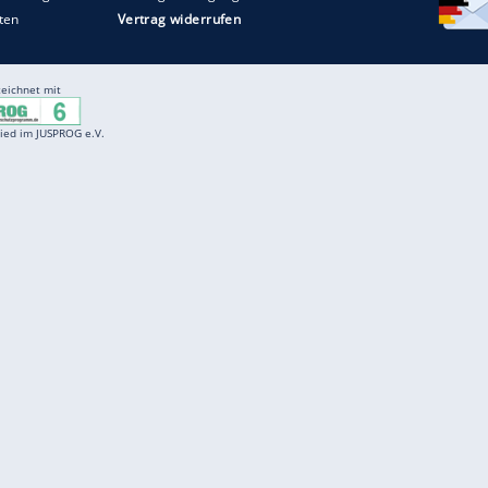
Entertainment
F
Cartoons
Spiele
D
Einbürgerungstest
Videos
f
Führerscheintest
Wissens-Quiz
f
Promi-Quiz
Witze
f
K
freenet
Kundenservice
Gender-Hinweis