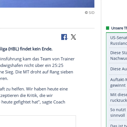
gshafen
all Bundesliga (HBL) findet kein Ende.
um
der
Vereinsführung
kam das Team von Trainer