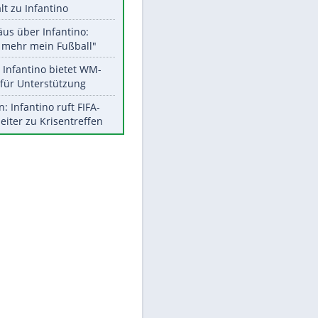
Aktuelle Ergebnisse, Tabellen
und Statistiken
Meistgelesen
"Infanti-No Go":
Pressestimmen zum Verbleib
des FIFA-Chefs
UEFA hält an FIFA-Boykott fest -
CAF hält zu Infantino
Matthäus über Infantino:
"Nicht mehr mein Fußball"