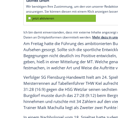
Heiko Grimm
beim Abstiegskandidaten 
(14:14) hinaus und ist seit nun vier Pfli
den Anschluss an die internationalen Plät
"Ich versuche ruhig zu bleiben und mein
kampfstarke Melsunger Mannschaft gesehe
bekommen. Ich bin stolz auf die Mannscha
Grimm
am Sky-Mikrofon.
Empfohlener externer Inhalt:
Glomex GmbH
Wir benötigen Ihre Zustimmung, um den von un
anzuzeigen. Sie können diesen mit einem Klick a
jetzt aktivieren
Ich bin damit einverstanden, dass mir externe In
Daten an Drittplattformen übermittelt werden.
Meh