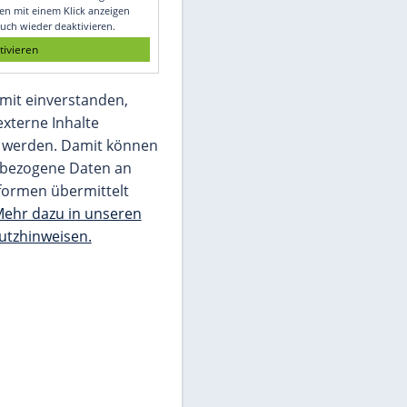
Glomex GmbH
Wir benötigen Ihre Zustimmung, um den
von unserer Redaktion eingebundenen
Inhalt von Glomex GmbH anzuzeigen. Sie
können diesen mit einem Klick anzeigen
lassen und auch wieder deaktivieren.
jetzt aktivieren
Ich bin damit einverstanden,
dass mir externe Inhalte
angezeigt werden. Damit können
personenbezogene Daten an
Drittplattformen übermittelt
werden.
Mehr dazu in unseren
Datenschutzhinweisen.