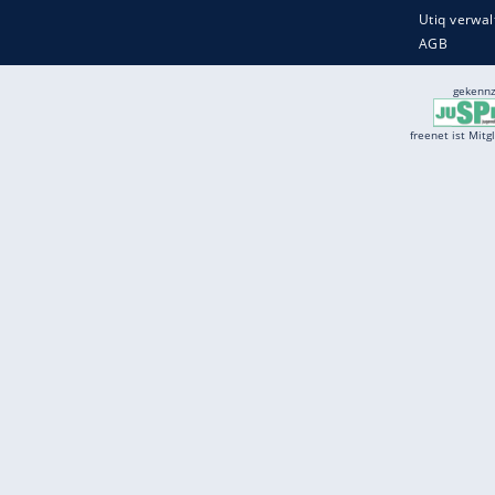
Services
Börse
Jobbörse
Spritpreis aktuell
Wetter
Ferientermine
Partnersuche
Online Angebote
freenet Mobilfunk
freenet Video