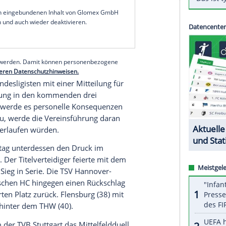
Die Eulen
Ludwigshafen
nicht über ein 25:25
chtspielen ohne Sieg. Die MT droht auf Rang sieben
ze zu verlieren.
er Mannschaft zu helfen. Wir haben heute eine
n. Wir akzeptieren die Kritik, die wir
ft, wie sie heute gefightet hat", sagte Coach
serer Redaktion eingebundenen Inhalt von Glomex GmbH
nzeigen lassen und auch wieder deaktivieren.
halte angezeigt werden. Damit können personenbezogene
r dazu in unseren Datenschutzhinweisen.