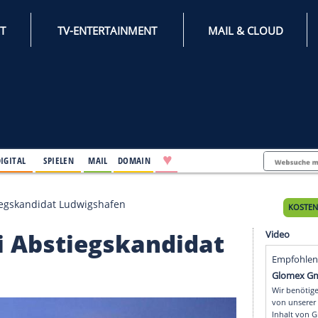
INTERNET
TV-ENTERTAINMENT
♥
IFESTYLE
DIGITAL
SPIELEN
MAIL
DOMAIN
s bei Abstiegskandidat Ludwigshafen
s bei Abstiegskandid