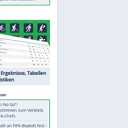
Diese Autos haben uns verlassen
Auftakt-Misere gestoppt: Berlin
gewinnt in Bochum
Mit diesen Tricks wird der Grill
ruckzuck sauber
So nutzt man alte Smartphones
sinnvoll
Das ist typisch schwedisch!
Datencenter