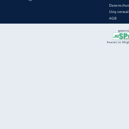
Services
Börse
Jobbörse
Spritpreis aktuell
Wetter
Ferientermine
Partnersuche
Online Angebote