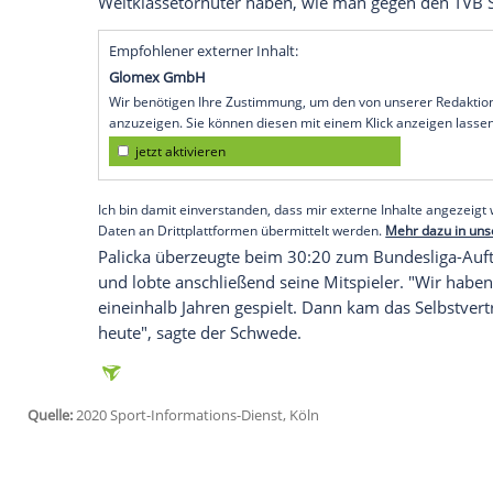
Mannheim
(SID) - Der zweimalige deuts
voraussichtlich bis zum Jahresende auf s
verzichten. Der schwedische Nationaltorw
der linken Schulter zu und wurde bereits 
den Mannheimern unter Vertrag und gew
der Bundesliga.
"
Mikael
ist einer unserer absoluten Leist
kann man sportlich eigentlich nicht kom
Leiter der Löwen: "Wir können sehr froh 
Weltklassetorhüter haben, wie man gegen
Empfohlener externer Inhalt:
Glomex GmbH
Wir benötigen Ihre Zustimmung, um den von un
anzuzeigen. Sie können diesen mit einem Klick a
jetzt aktivieren