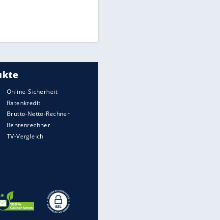
Die spektakulärsten Handball-
Bilder
DFB: Ermittlungen im "Fall
Freigang" dauern noch an
"Sehr hohe Qualität":
Lewandowski mit Doppelpack