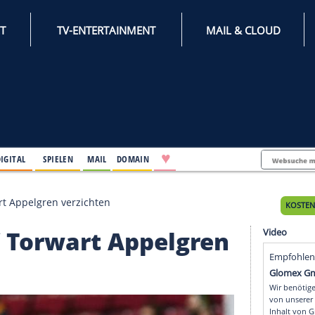
INTERNET
TV-ENTERTAINMENT
♥
IFESTYLE
DIGITAL
SPIELEN
MAIL
DOMAIN
 auf Torwart Appelgren verzichten
 auf Torwart Appelgr