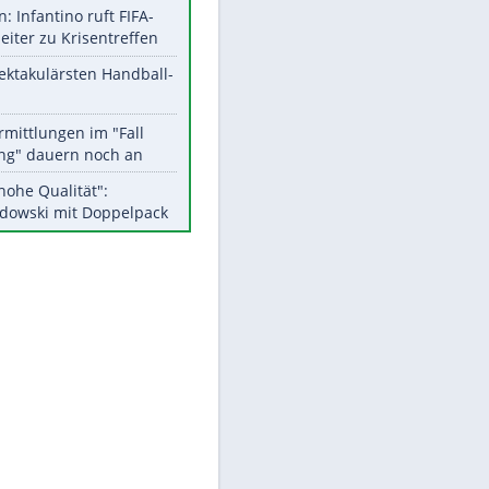
Aktuelle Ergebnisse, Tabellen
und Statistiken
Meistgelesen
Matthäus über Infantino:
EITE
"Nicht mehr mein Fußball"
Medien: Infantino ruft FIFA-
Mitarbeiter zu Krisentreffen