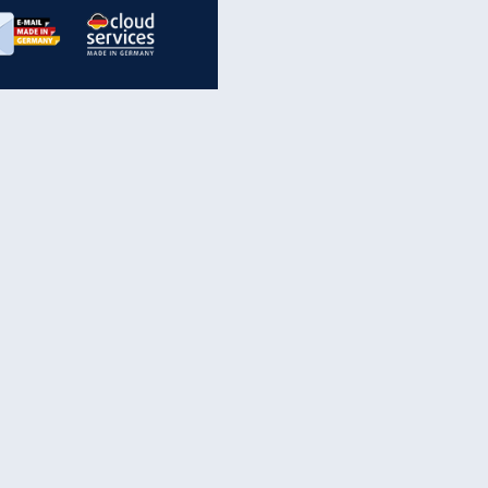
inanzen & Produkte
iscounter-Angebote
Online-Sicherheit
reenet Cloud
Ratenkredit
reenet Mail
Brutto-Netto-Rechner
reenet Webhosting
Rentenrechner
fz-Versicherung
TV-Vergleich