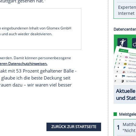
che Handballmeister
Rhein-Neckar Löwen
muss
einen langjährigen Rückhalt
Mikael Appelgren
art zog sich im Training eine Sehnenverletzung in
erfolgreich operiert.
Appelgren
steht seit 2015 bei
ann mit den Löwen 2016 und 2017 den Titel in
ungsträger und Schlüsselspieler. So einen Ausfall
pensieren", sagte
Oliver Roggisch
, Sportlicher
sein, dass wir mit
Andreas Palicka
einen weiteren
 den TVB Stuttgart gesehen hat."
serer Redaktion eingebundenen Inhalt von Glomex GmbH
nzeigen lassen und auch wieder deaktivieren.