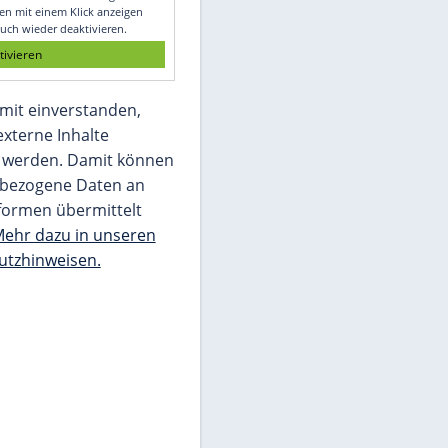
Glomex GmbH
Wir benötigen Ihre Zustimmung, um den
von unserer Redaktion eingebundenen
Inhalt von Glomex GmbH anzuzeigen. Sie
können diesen mit einem Klick anzeigen
lassen und auch wieder deaktivieren.
jetzt aktivieren
Ich bin damit einverstanden,
dass mir externe Inhalte
angezeigt werden. Damit können
personenbezogene Daten an
Drittplattformen übermittelt
werden.
Mehr dazu in unseren
Datenschutzhinweisen.