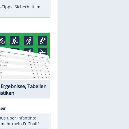
Aufruhr!
Was bei der Vogelfütterung
wirklich sinnvoll ist
Die schlimmsten Bad Boys der
Sportwelt
Im Zeitraffer: Die Entwicklung
des Lenkrades
So sollte man Ohren auf keinen
Fall reinigen
Experten-Tipps: Sicherheit im
Internet
Datencenter