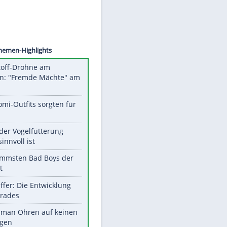
©
SID
Unsere Themen-Highlights
Sprengstoff-Drohne am
Flughafen: "Fremde Mächte" am
Werk?
Diese Promi-Outfits sorgten für