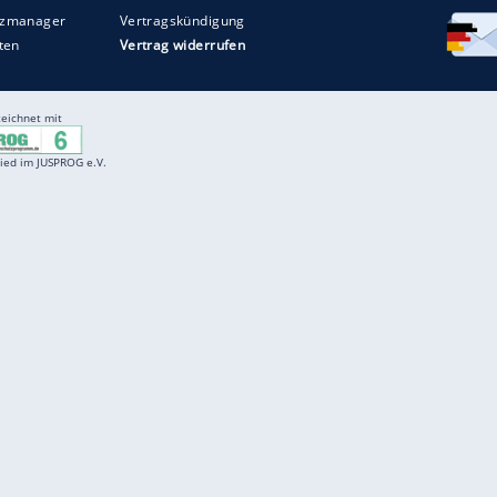
Entertainment
F
Cartoons
Spiele
D
Einbürgerungstest
Videos
f
Führerscheintest
Wissens-Quiz
f
Promi-Quiz
Witze
f
K
freenet