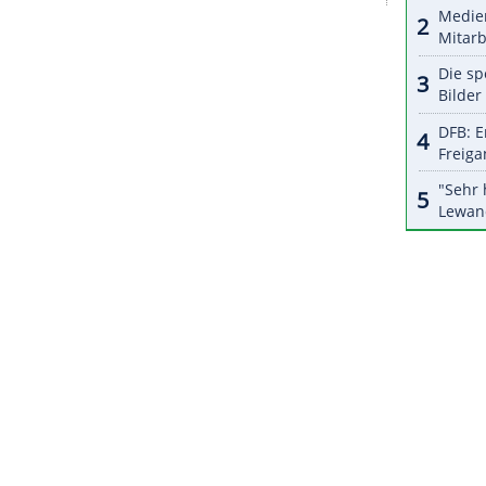
halte angezeigt werden. Damit können personenbezogene
r dazu in unseren Datenschutzhinweisen.
liga-Auftakt mit 53 Prozent gehaltener Bälle -
 "Wir haben glaube ich die beste Deckung seit
 Selbstvertrauen dazu – wir waren viel besser
ZURÜCK ZUR STARTS