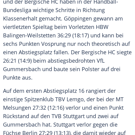
und der Bergische HC haben in der Handball-
Bundesliga wichtige Schritte in Richtung
Klassenerhalt
gemacht.
Göppingen
gewann am
viertletzten Spieltag beim Vorletzten HBW
Balingen-Weilstetten
36:29 (18:17) und kann bei
sechs Punkten Vosprung nur noch theoretisch auf
einen Abstiegsplatz fallen. Der Bergische HC siegte
26:21 (14:9) beim abstiegsbedrohten
VfL
Gummersbach
und baute sein Polster auf drei
Punkte aus.
Auf dem ersten Abstiegsplatz 16 rangiert der
einstige Spitzenklub
TBV Lemgo
, der bei der
MT
Melsungen
27:32 (12:16) verlor und einen Punkt
Rückstand auf den
TVB
Stuttgart
und zwei auf
Gummersbach hat.
Stuttgart
verlor gegen die
Füchse Berlin
27:29 (13:13), die damit wieder auf