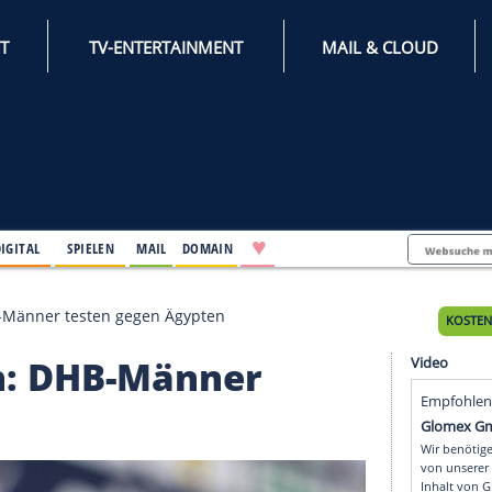
INTERNET
TV-ENTERTAINMENT
♥
IFESTYLE
DIGITAL
SPIELEN
MAIL
DOMAIN
emen: DHB-Männer testen gegen Ägypten
remen: DHB-Männer