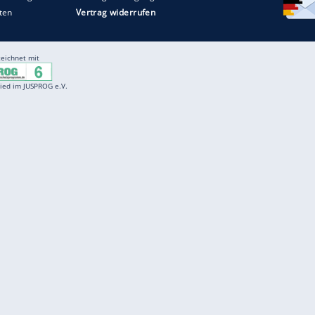
Entertainment
F
Cartoons
Spiele
D
Einbürgerungstest
Videos
f
Führerscheintest
Wissens-Quiz
f
Promi-Quiz
Witze
f
K
freenet
Kundenservice
Gender-Hinweis