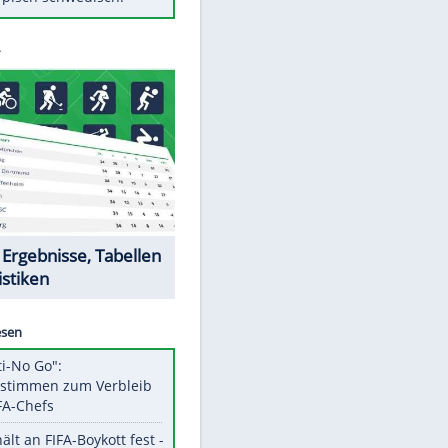
Diese Autos haben uns verlassen
Randale in Dresden: DFB-
Bundesgericht bestätigt Urteil
Mit diesen Tricks wird der Grill
ruckzuck sauber
So nutzt man alte Smartphones
sinnvoll
Das ist typisch schwedisch!
Datencenter
EITE