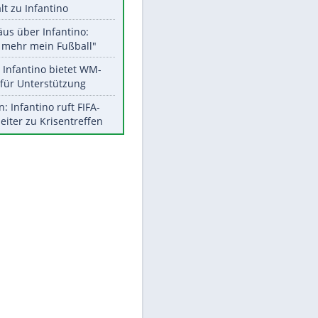
Aktuelle Ergebnisse, Tabellen
und Statistiken
Meistgelesen
"Infanti-No Go":
Pressestimmen zum Verbleib
des FIFA-Chefs
UEFA hält an FIFA-Boykott fest -
CAF hält zu Infantino
Matthäus über Infantino:
"Nicht mehr mein Fußball"