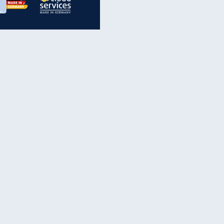
inanzen & Produkte
iscounter-Angebote
Online-Sicherheit
reenet Cloud
Ratenkredit
reenet Mail
Brutto-Netto-Rechner
reenet Webhosting
Rentenrechner
fz-Versicherung
TV-Vergleich