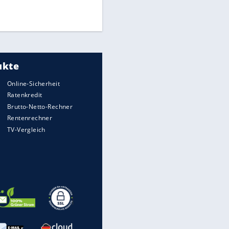
Times: Infantino bietet WM-
Finale für Unterstützung
Medien: Infantino ruft FIFA-
Mitarbeiter zu Krisentreffen