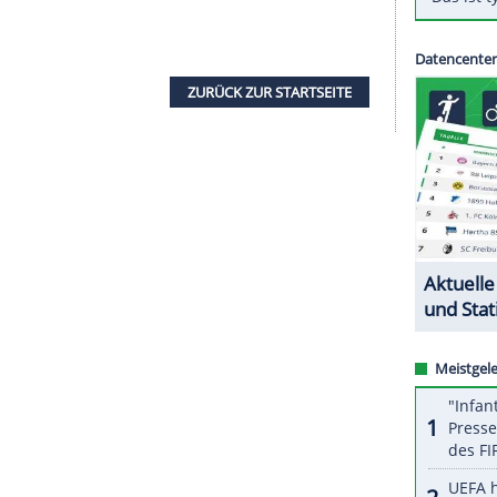
n, ausgetragen werden die Partien am 19. März
enhalle und drei Tage später um 15.30 Uhr in der
eginnt am kommenden Sonntag, Karten sind ab
lasse-Mannschaft schlechthin", sagte DHB-
en Länderspiele werden hochkarätige
im-WM 2027." Gegen Ägypten, den
hland bisher 39 Spiele mit 29 Siegen, zwei
ZURÜCK ZUR STARTS