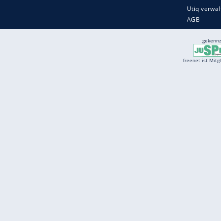
Services
Börse
Jobbörse
Spritpreis aktuell
Wetter
Ferientermine
Partnersuche
Online Angebote
freenet Mobilfunk
freenet Video