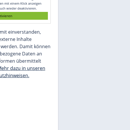
Glomex GmbH
Wir benötigen Ihre Zustimmung, um den
von unserer Redaktion eingebundenen
Inhalt von Glomex GmbH anzuzeigen. Sie
können diesen mit einem Klick anzeigen
lassen und auch wieder deaktivieren.
jetzt aktivieren
Ich bin damit einverstanden,
dass mir externe Inhalte
angezeigt werden. Damit können
personenbezogene Daten an
Drittplattformen übermittelt
werden.
Mehr dazu in unseren
Datenschutzhinweisen.