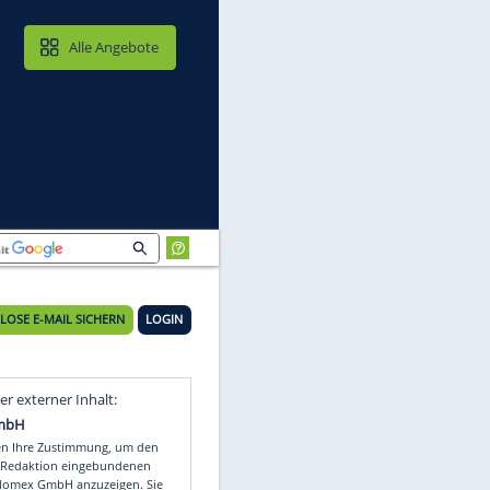
MAIL & CLOUD
Alle Angebote
KOSTENLOSE E-MAIL SICHERN
LOGIN
Video
Empfohlener externer Inhalt: