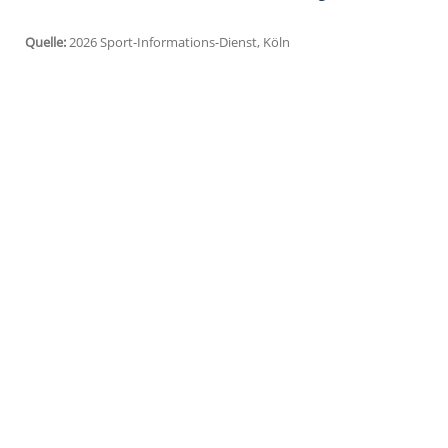
Bremen. Gegner ist Afrikameister Ägypte
um 18.15 Uhr in der Dortmunder Westfal
ÖVB-Arena in Bremen. Der Vorverkauf b
15 Euro erhältlich.
"Ägypten ist die nicht-europäische Weltk
Sportvorstand Ingo Meckes: "Diese beid
Herausforderungen auf dem Weg zur He
Olympiavierten von 2021, bestritt Deutsc
Unentschieden und acht Niederlagen.
Quelle:
2026 Sport-Informations-Dienst, Köln