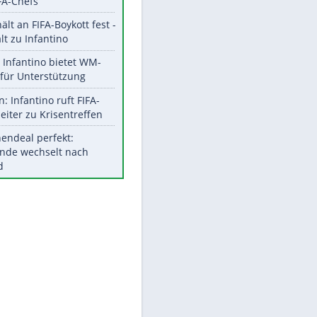
Aktuelle Ergebnisse, Tabellen
und Statistiken
Meistgelesen
EITE
"Infanti-No Go":
Pressestimmen zum Verbleib
des FIFA-Chefs
UEFA hält an FIFA-Boykott fest -
CAF hält zu Infantino