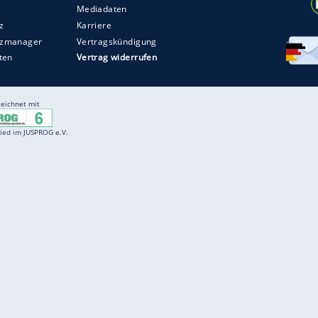
Entertainment
F
Cartoons
Spiele
D
Einbürgerungstest
Videos
f
Führerscheintest
Wissens-Quiz
f
Promi-Quiz
Witze
f
K