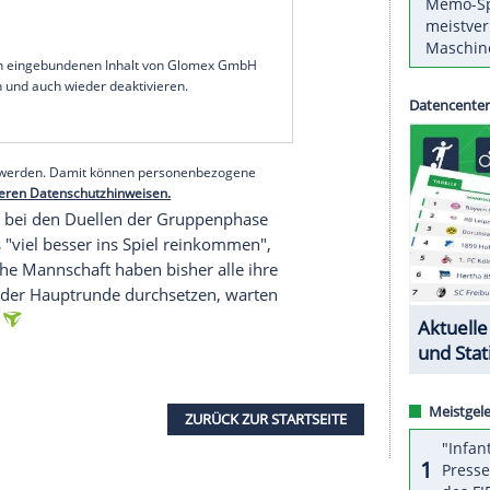
h der langjährige
Nationalspieler
Pascal Hens
. Am
ie DHB-Auswahl auf
Weltmeister
,
Olympiasieger
chier übermächtiger Gegner, der laut Eurosport-
 ganz gut gegen die Dänen", sagte der
Weltmeister
e Experten momentan als eine Nummer zu groß
zum richtigen Zeitpunkt. Ich glaube, es ist echt
serer Redaktion eingebundenen Inhalt von Glomex GmbH
nzeigen lassen und auch wieder deaktivieren.