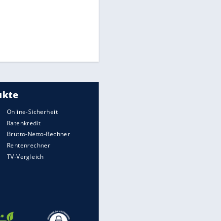
Times: Infantino bietet WM-
Finale für Unterstützung
Medien: Infantino ruft FIFA-
Mitarbeiter zu Krisentreffen
Millionendeal perfekt:
Diomande wechselt nach
Madrid