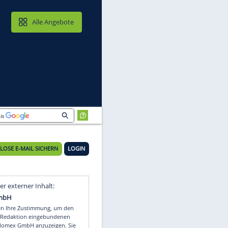
MAIL & CLOUD
Alle Angebote
KOSTENLOSE E-MAIL SICHERN
LOGIN
Video
Empfohlener externer Inhalt: