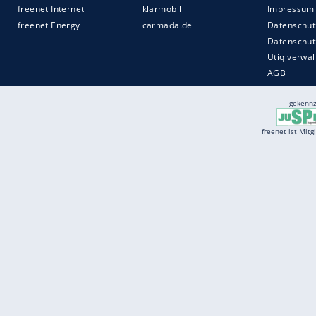
Services
Börse
Jobbörse
Spritpreis aktuell
Wetter
Ferientermine
Partnersuche