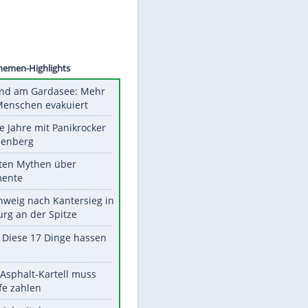
©
SID
Unsere Themen-Highlights
Waldbrand am Gardasee: Mehr
als 200 Menschen evakuiert
Durch die Jahre mit Panikrocker
Udo Lindenberg