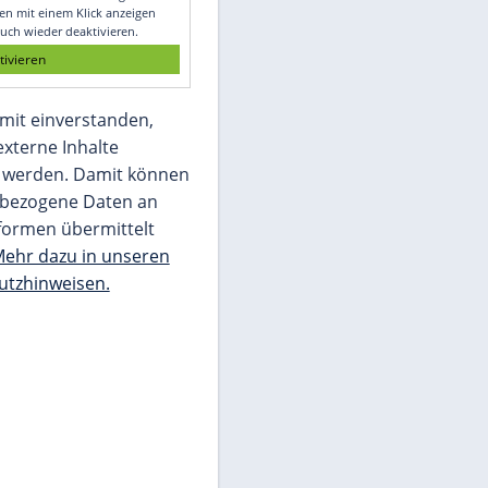
Glomex GmbH
Wir benötigen Ihre Zustimmung, um den
von unserer Redaktion eingebundenen
Inhalt von Glomex GmbH anzuzeigen. Sie
können diesen mit einem Klick anzeigen
lassen und auch wieder deaktivieren.
jetzt aktivieren
Ich bin damit einverstanden,
dass mir externe Inhalte
angezeigt werden. Damit können
personenbezogene Daten an
Drittplattformen übermittelt
werden.
Mehr dazu in unseren
Datenschutzhinweisen.