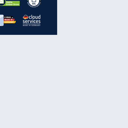
inanzen & Produkte
iscounter-Angebote
Online-Sicherheit
reenet Cloud
Ratenkredit
reenet Mail
Brutto-Netto-Rechner
reenet Webhosting
Rentenrechner
fz-Versicherung
TV-Vergleich