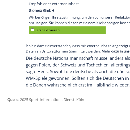
"Nonplusultra-Aufgabe" - so sieht es auc
Dienstagabend (20.30 Uhr/ARD) trifft d
und Turnier-Gastgeber
Dänemark
. Ein s
Experte Hens aber gerade recht kommt.
"Es ist kein K.o.-Spiel, das ist schonmal
von 2007. Der
Titelverteidiger
, den viel
bewerten, sei "genau der richtige Gegner 
geil, jetzt gegen die zu spielen."
Empfohlener externer Inhalt:
Glomex GmbH
Wir benötigen Ihre Zustimmung, um den von un
anzuzeigen. Sie können diesen mit einem Klick a
jetzt aktivieren