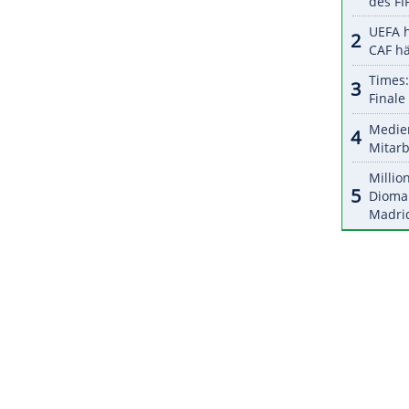
halte angezeigt werden. Damit können personenbezogene
r dazu in unseren Datenschutzhinweisen.
 anders als bei den
Duellen
der
Gruppenphase
n
, allerdings "viel besser ins Spiel reinkommen",
 die dänische Mannschaft haben bisher alle ihre
eutschen in der
Hauptrunde
durchsetzen, warten
ale
wieder.
ZURÜCK ZUR STARTS