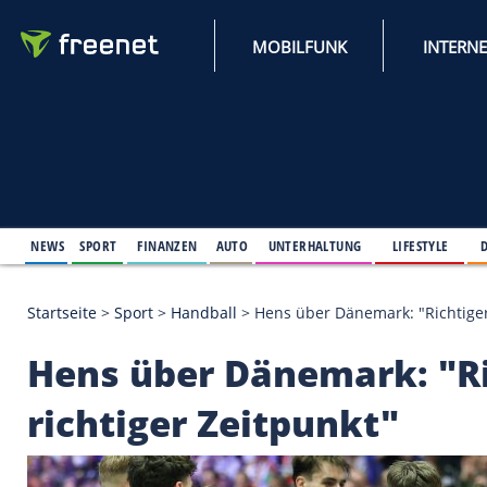
MOBILFUNK
NEWS
SPORT
FINANZEN
AUTO
UNTERHALTUNG
L
Startseite
>
Sport
>
Handball
>
Hens über Dänemark:
Hens über Dänemark: