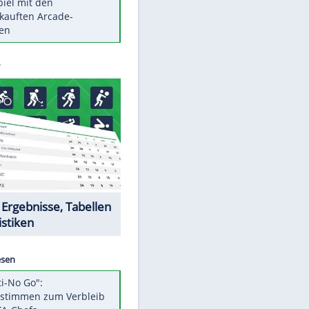
Die größten Mythen über
Medikamente
Braunschweig nach Kantersieg in
Magdeburg an der Spitze
Vorsicht: Diese 17 Dinge hassen
Katzen
Illegales Asphalt-Kartell muss
Mio-Strafe zahlen
Memo-Spiel mit den
meistverkauften Arcade-
Maschinen
Datencenter