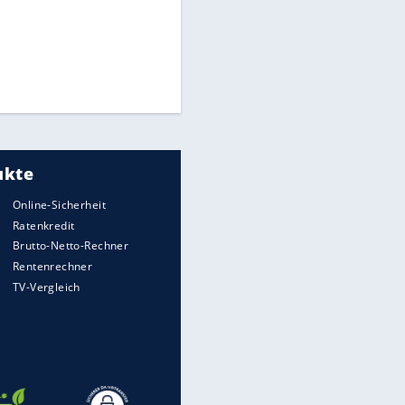
Times: Infantino bietet WM-
Finale für Unterstützung
Medien: Infantino ruft FIFA-
Mitarbeiter zu Krisentreffen
Millionendeal perfekt:
Diomande wechselt nach
Madrid