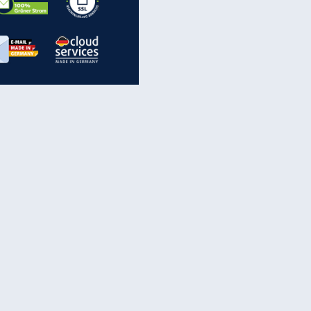
inanzen & Produkte
iscounter-Angebote
Online-Sicherheit
reenet Cloud
Ratenkredit
reenet Mail
Brutto-Netto-Rechner
reenet Webhosting
Rentenrechner
fz-Versicherung
TV-Vergleich