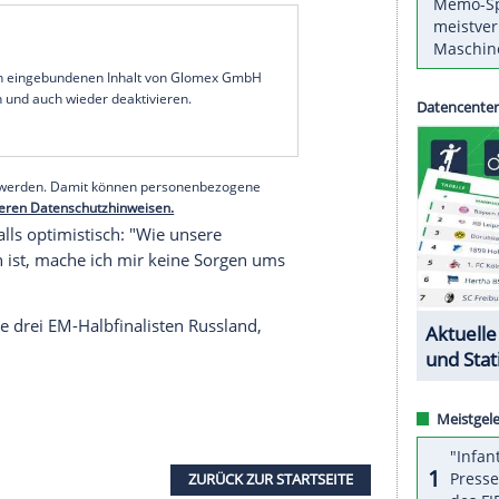
en treffen in den Play-offs zur WM 2019 in
auf
Kroatien
. Das ergab die
Auslosung
in
Paris
am
em 31. Mai und 2. Juni in
Kroatien
statt, beim
hat die Auswahl des Deutschen Handballbundes
 wir gegen jeden Gegner bestehen", sagte
einem jungen Team am Mittwoch bei der EM in
n war. Er gehe aber davon aus, "dass wir das
en".
serer Redaktion eingebundenen Inhalt von Glomex GmbH
nzeigen lassen und auch wieder deaktivieren.