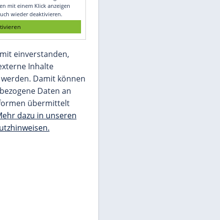
Glomex GmbH
Wir benötigen Ihre Zustimmung, um den
von unserer Redaktion eingebundenen
Inhalt von Glomex GmbH anzuzeigen. Sie
können diesen mit einem Klick anzeigen
lassen und auch wieder deaktivieren.
jetzt aktivieren
Ich bin damit einverstanden,
dass mir externe Inhalte
angezeigt werden. Damit können
personenbezogene Daten an
Drittplattformen übermittelt
werden.
Mehr dazu in unseren
Datenschutzhinweisen.