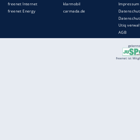
Services
Börse
Jobbörse
Spritpreis aktuell
Wetter
Ferientermine
Partnersuche