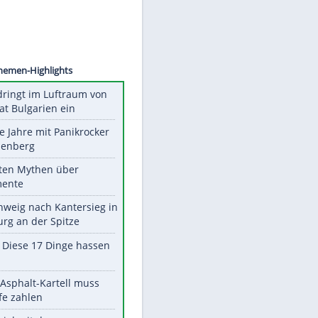
©
SID
Unsere Themen-Highlights
Drohne dringt im Luftraum von
Nato-Staat Bulgarien ein
Durch die Jahre mit Panikrocker
Udo Lindenberg