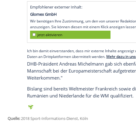
Paris
(SID) - Die deutschen Handballerinn
Japan
(29. November bis 15. Dezember) 
Samstag. Das Hinspiel findet zwischen d
Rückspiel zwischen dem 4. und 6. Juni 
(
DHB
) Heimrecht.
"Wir wollen zur WM in
Japan
, da müssen
Bundestrainer
Henk Groener
, der mit s
Nancy nach der Hauptrunde ausgeschiede
schaffen und das Ticket nach
Japan
buch
Empfohlener externer Inhalt:
Glomex GmbH
Wir benötigen Ihre Zustimmung, um den von un
anzuzeigen. Sie können diesen mit einem Klick a
jetzt aktivieren