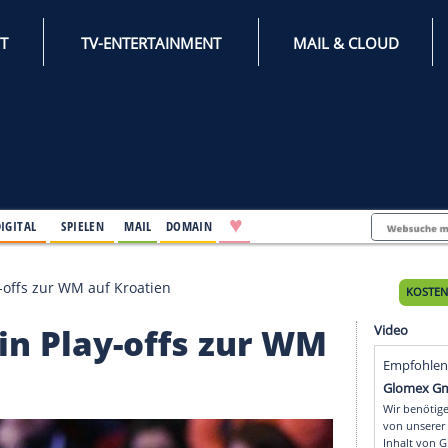
INTERNET
TV-ENTERTAINMENT
♥
IFESTYLE
DIGITAL
SPIELEN
MAIL
DOMAIN
fen in Play-offs zur WM auf Kroatien
ffen in Play-offs zur 