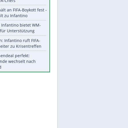
Aktuelle Ergebnisse, Tabellen
und Statistiken
Meistgelesen
"Infanti-No Go":
Pressestimmen zum Verbleib
EITE
des FIFA-Chefs
UEFA hält an FIFA-Boykott fest -
CAF hält zu Infantino