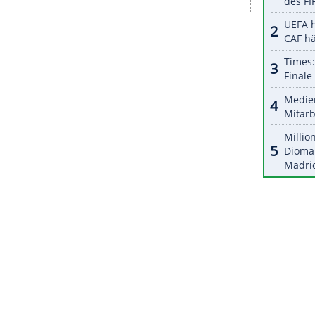
halte angezeigt werden. Damit können personenbezogene
r dazu in unseren Datenschutzhinweisen.
ich ebenfalls optimistisch: "Wie unsere
aufgetreten ist, mache ich mir keine Sorgen ums
ich sowie die drei EM-Halbfinalisten Russland,
lifiziert.
ZURÜCK ZUR STARTS