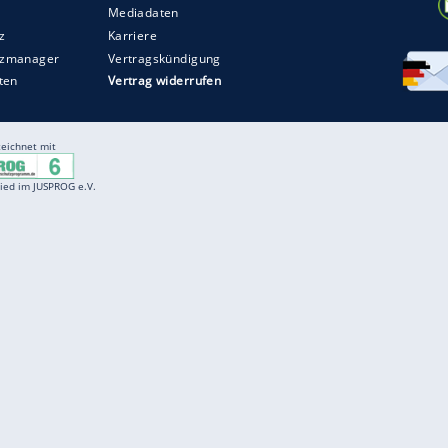
Entertainment
F
Cartoons
Spiele
D
Einbürgerungstest
Videos
f
Führerscheintest
Wissens-Quiz
f
Promi-Quiz
Witze
f
K