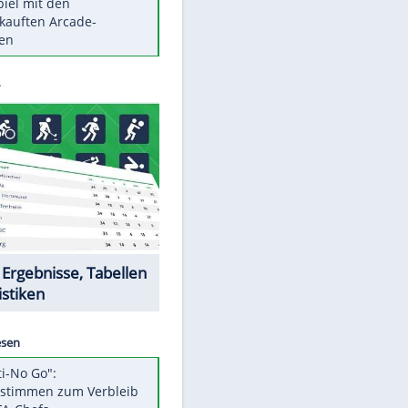
Die größten Mythen über
Medikamente
Braunschweig nach Kantersieg in
Magdeburg an der Spitze
Vorsicht: Diese 17 Dinge hassen
Katzen
Illegales Asphalt-Kartell muss
Mio-Strafe zahlen
Memo-Spiel mit den
meistverkauften Arcade-
Maschinen
Datencenter