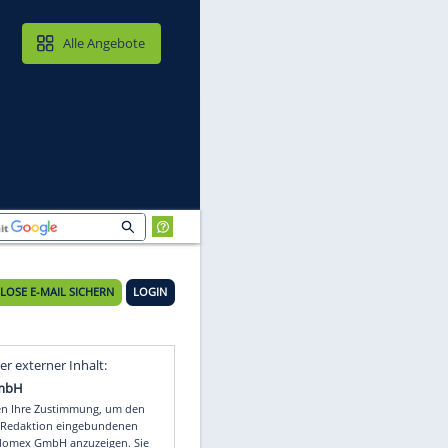
MAIL & CLOUD
Alle Angebote
KOSTENLOSE E-MAIL SICHERN
LOGIN
Video
Empfohlener externer Inhalt: