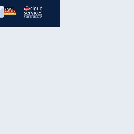
inanzen & Produkte
iscounter-Angebote
Online-Sicherheit
reenet Cloud
Ratenkredit
reenet Mail
Brutto-Netto-Rechner
reenet Webhosting
Rentenrechner
fz-Versicherung
TV-Vergleich