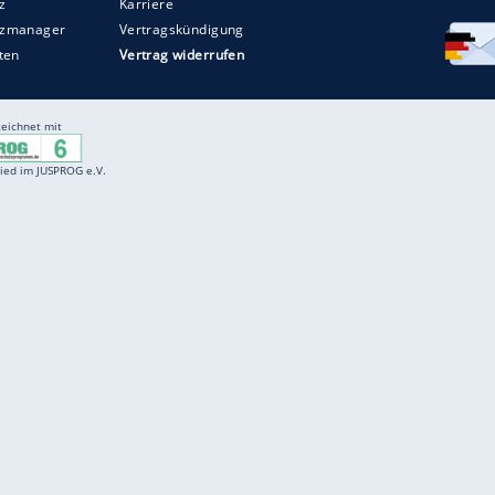
Entertainment
F
Cartoons
Spiele
D
Einbürgerungstest
Videos
f
Führerscheintest
Wissens-Quiz
f
Promi-Quiz
Witze
f
K
freenet