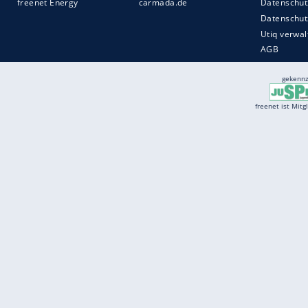
Services
Börse
Jobbörse
Spritpreis aktuell
Wetter
Ferientermine
Partnersuche
Online Angebote