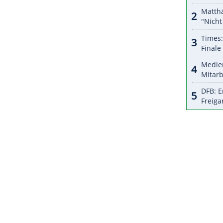
halte angezeigt werden. Damit können personenbezogene
r dazu in unseren Datenschutzhinweisen.
eierte mit
Göppingen
zwei Europapokalsiege, in
er weit über 2200
Treffer
, darunter etwa 1100
nen Vertrag um ein weiteres Jahr zu verlängern",
en."
ZURÜCK ZUR STARTS