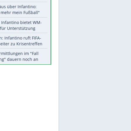
Aktuelle Ergebnisse, Tabellen
und Statistiken
EITE
Meistgelesen
"Infanti-No Go":
Pressestimmen zum Verbleib
des FIFA-Chefs
Matthäus über Infantino:
"Nicht mehr mein Fußball"