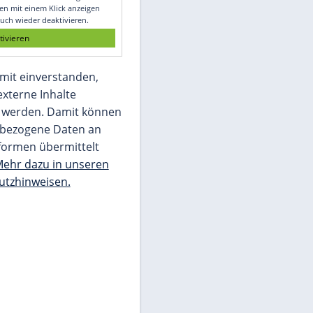
Glomex GmbH
Wir benötigen Ihre Zustimmung, um den
von unserer Redaktion eingebundenen
Inhalt von Glomex GmbH anzuzeigen. Sie
können diesen mit einem Klick anzeigen
lassen und auch wieder deaktivieren.
jetzt aktivieren
Ich bin damit einverstanden,
dass mir externe Inhalte
angezeigt werden. Damit können
personenbezogene Daten an
Drittplattformen übermittelt
werden.
Mehr dazu in unseren
Datenschutzhinweisen.