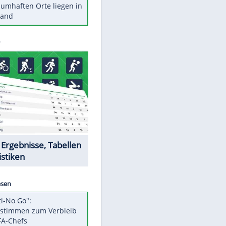
Stars heute
Diese Autos haben uns verlassen
Reese entschuldigt sich bei Fans:
"Tut mir aufrichtig leid"
Mit diesen Tricks wird der Grill
ruckzuck sauber
So nutzt man alte Smartphones
sinnvoll
Diese traumhaften Orte liegen in
Deutschland
Datencenter