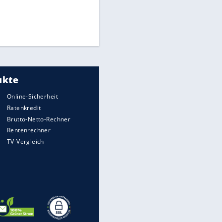
Times: Infantino bietet WM-
Finale für Unterstützung
Medien: Infantino ruft FIFA-
Mitarbeiter zu Krisentreffen
DFB: Ermittlungen im "Fall
Freigang" dauern noch an