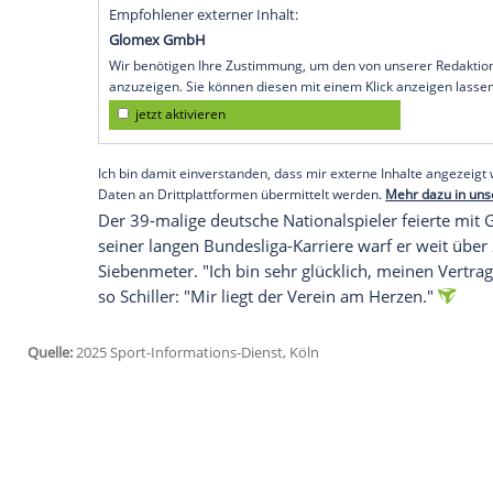
Top-Torschützen
Marcel Schiller
bestreit
Linksaußen
seinen Vertrag um ein weitere
bereits seit 2013 in Göppingen, als diens
Bundesliga-Saison für den
Klub
.
Schiller gehöre "zu den verdientesten Spi
Leiter Christian Schöne: "Er scheut nic
sind davon überzeugt, dass er auch weit
Spiel gehören wird."
Empfohlener externer Inhalt:
Glomex GmbH
Wir benötigen Ihre Zustimmung, um den von un
anzuzeigen. Sie können diesen mit einem Klick a
jetzt aktivieren