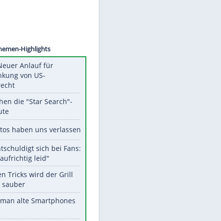
©
SID
Unsere Themen-Highlights
Trump: Neuer Anlauf für
Beschränkung von US-
Geburtsrecht
Das machen die "Star Search"-