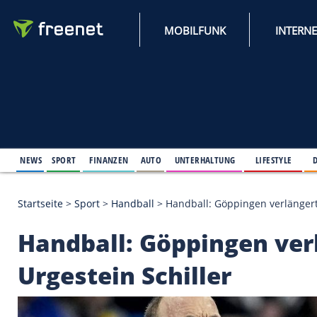
MOBILFUNK
NEWS
SPORT
FINANZEN
AUTO
UNTERHALTUNG
L
Startseite
>
Sport
>
Handball
>
Handball: Göppingen 
Handball: Göppingen