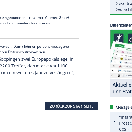
en. Wie der Verein am
Montag
bekanntgab, hat der
s Jahr bis 2026 verlängert. Der 33-Jährige spielt
tältester Spieler geht er im
Sommer
in seine 13.
elern der jüngeren Zeit", sagte der Sportliche
ht davor zurück, Verantwortung zu übernehmen. Wir
erhin zu den
Leistungsträgern
im FRISCH AUF!-
serer Redaktion eingebundenen Inhalt von Glomex GmbH
nzeigen lassen und auch wieder deaktivieren.