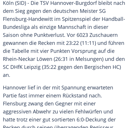
Köln
(SID) - Die
TSV Hannover-Burgdorf
bleibt nach
dem Sieg gegen den deutschen Meister
SG
Flensburg-Handewitt
im
Spitzenspiel
der
Handball-
Bundesliga
als einzige Mannschaft in dieser
Saison ohne
Punktverlust
. Vor 6023 Zuschauern
gewannen die Recken mit 23:22 (11:11) und führen
die Tabelle mit vier Punkten Vorsprung auf die
Rhein-Neckar Löwen
(26:31 in
Melsungen
) und den
SC DHfK Leipzig
(35:22 gegen den
Bergischen HC
)
an.
Hannover
lief in der mit Spannung erwarteten
Partie fast immer einem Rückstand nach.
Flensburg
zwang den Gegner mit einer
aggressiven Abwehr zu vielen Fehlwürfen und
hatte trotz einer gut sortierten 6:0-Deckung der
Recken durch seinen überragenden Regisseur