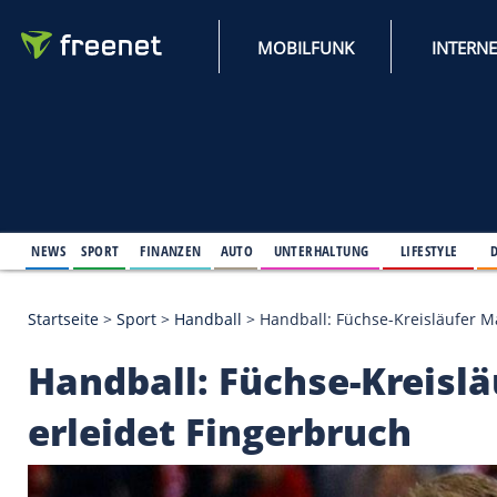
MOBILFUNK
NEWS
SPORT
FINANZEN
AUTO
UNTERHALTUNG
L
Startseite
>
Sport
>
Handball
>
Handball: Füchse-Kr
Handball: Füchse-Kr