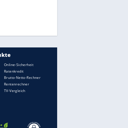
Times: Infantino bietet WM-
Finale für Unterstützung
Medien: Infantino ruft FIFA-
Mitarbeiter zu Krisentreffen
Millionendeal perfekt:
Diomande wechselt nach
Madrid