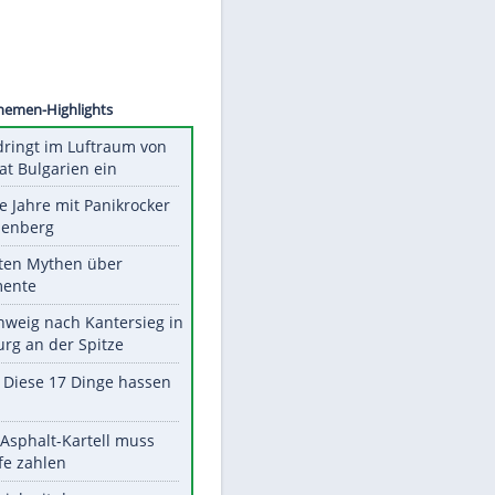
©
SID
Unsere Themen-Highlights
Drohne dringt im Luftraum von
Nato-Staat Bulgarien ein
Durch die Jahre mit Panikrocker
Udo Lindenberg