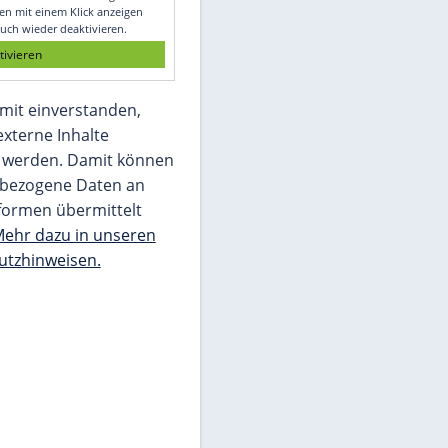
Glomex GmbH
Wir benötigen Ihre Zustimmung, um den
von unserer Redaktion eingebundenen
Inhalt von Glomex GmbH anzuzeigen. Sie
können diesen mit einem Klick anzeigen
lassen und auch wieder deaktivieren.
jetzt aktivieren
Ich bin damit einverstanden,
dass mir externe Inhalte
angezeigt werden. Damit können
personenbezogene Daten an
Drittplattformen übermittelt
werden.
Mehr dazu in unseren
Datenschutzhinweisen.