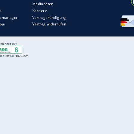
Entertainment
F
Cartoons
Spiele
D
Einbürgerungstest
Videos
f
Führerscheintest
Wissens-Quiz
f
Promi-Quiz
Witze
f
K