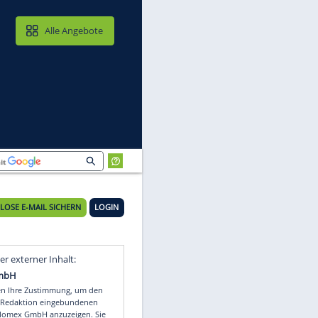
MAIL & CLOUD
Alle Angebote
KOSTENLOSE E-MAIL SICHERN
LOGIN
Video
Empfohlener externer Inhalt: