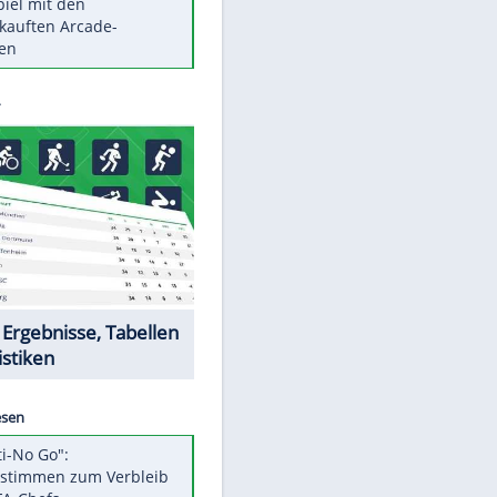
Die größten Mythen über
Medikamente
Braunschweig nach Kantersieg in
Magdeburg an der Spitze
Vorsicht: Diese 17 Dinge hassen
Katzen
Illegales Asphalt-Kartell muss
Mio-Strafe zahlen
EITE
Memo-Spiel mit den
meistverkauften Arcade-
Maschinen
Datencenter