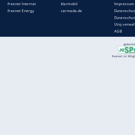
Services
Börse
Jobbörse
Spritpreis aktuell
Wetter
Ferientermine
Partnersuche