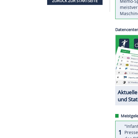
g
aus
Serbien
hat sich am Samstag im Training
n und muss operiert werden.
mspiel
gegen die
TSV Hannover-Burgdorf
am
rück. Der
Europameister
von 2016 hat seine
ZURÜCK ZUR STARTS