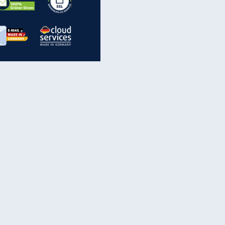
inanzen & Produkte
iscounter-Angebote
Online-Sicherheit
reenet Cloud
Ratenkredit
reenet Mail
Brutto-Netto-Rechner
reenet Webhosting
Rentenrechner
fz-Versicherung
TV-Vergleich