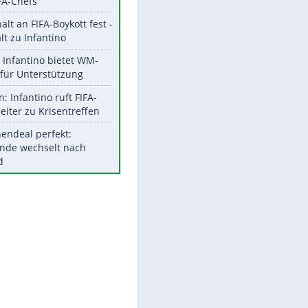
Aktuelle Ergebnisse, Tabellen
und Statistiken
Meistgelesen
"Infanti-No Go":
Pressestimmen zum Verbleib
des FIFA-Chefs
UEFA hält an FIFA-Boykott fest -
CAF hält zu Infantino