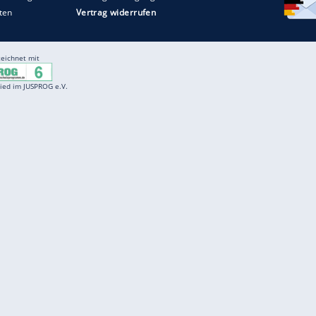
Entertainment
F
Cartoons
Spiele
D
Einbürgerungstest
Videos
f
Führerscheintest
Wissens-Quiz
f
Promi-Quiz
Witze
f
K
freenet
Kundenservice
Gender-Hinweis