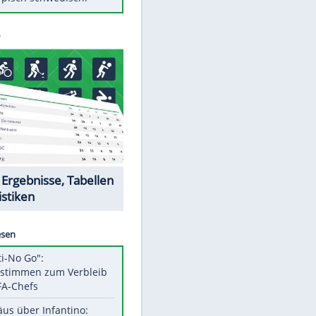
Diese Autos haben uns verlassen
FCH: Schmidt lässt Zukunft
weiter offen
Mit diesen Tricks wird der Grill
ruckzuck sauber
So nutzt man alte Smartphones
sinnvoll
Das ist typisch schwedisch!
EITE
Datencenter