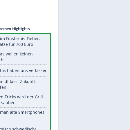
©
SID
Unsere Themen-Highlights
Spanien im Finsternis-Fieber:
Balkonplätze für 700 Euro
Diese Stars wollen keinen
Nachwuchs