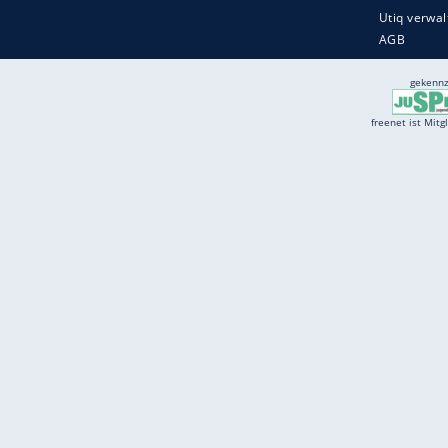
Services
Börse
Jobbörse
Spritpreis aktuell
Wetter
Ferientermine
Partnersuche
Online Angebote
freenet Mobilfunk
freenet Video