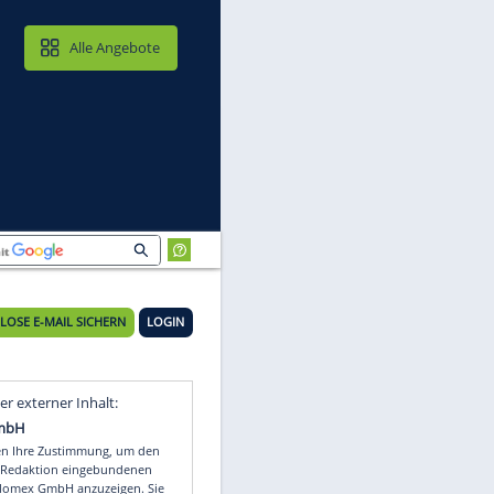
MAIL & CLOUD
Alle Angebote
KOSTENLOSE E-MAIL SICHERN
LOGIN
Video
Empfohlener externer Inhalt: