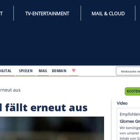
INTERNET
TV-ENTERTAINMENT
♥
IFESTYLE
DIGITAL
SPIELEN
MAIL
DOMAIN
 Röd fällt erneut aus
 Röd fällt erneut aus