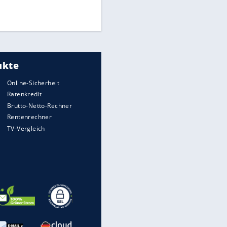
UEFA hält an FIFA-Boykott fest -
CAF hält zu Infantino
Medien: Infantino ruft FIFA-
Mitarbeiter zu Krisentreffen