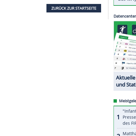
 nach
Flensburg
zurückkehren, teilten die
spiel gegen die
Rhein-Neckar Löwen
(31:26) sein
nes Sehnenteilrisses im rechten Knie wochenlang
t geworden, dass
Röd
nach seinem Vertragsende
l wechseln wird.
ZURÜCK ZUR STARTS