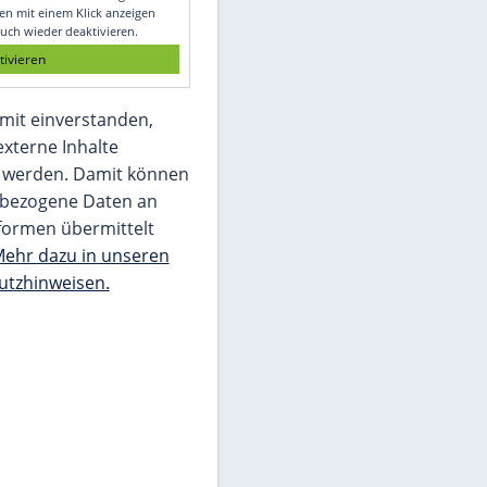
Glomex GmbH
Wir benötigen Ihre Zustimmung, um den
von unserer Redaktion eingebundenen
Inhalt von Glomex GmbH anzuzeigen. Sie
können diesen mit einem Klick anzeigen
lassen und auch wieder deaktivieren.
jetzt aktivieren
Ich bin damit einverstanden,
dass mir externe Inhalte
angezeigt werden. Damit können
personenbezogene Daten an
Drittplattformen übermittelt
werden.
Mehr dazu in unseren
Datenschutzhinweisen.