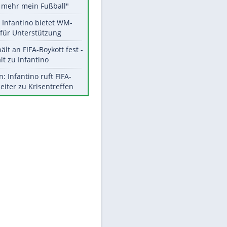
Aktuelle Ergebnisse, Tabellen
und Statistiken
Meistgelesen
"Infanti-No Go":
Pressestimmen zum Verbleib
des FIFA-Chefs
Matthäus über Infantino:
"Nicht mehr mein Fußball"
Times: Infantino bietet WM-
Finale für Unterstützung