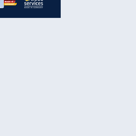
inanzen & Produkte
iscounter-Angebote
Online-Sicherheit
reenet Cloud
Ratenkredit
reenet Mail
Brutto-Netto-Rechner
reenet Webhosting
Rentenrechner
fz-Versicherung
TV-Vergleich