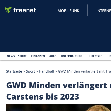
MOBILFUNK
NEWS
SPORT
FINANZEN
AUTO
UNTERHALTUNG
L
Startseite
>
Sport
>
Handball
>
GWD Minden verlänge
GWD Minden verläng