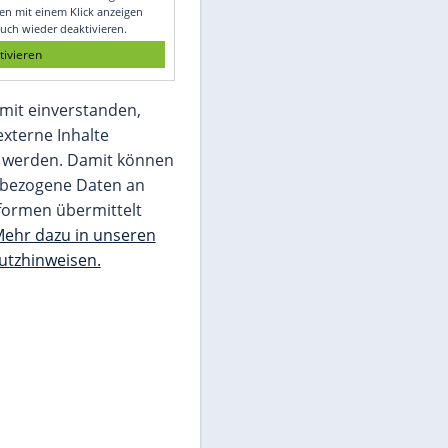
Glomex GmbH
Wir benötigen Ihre Zustimmung, um den
von unserer Redaktion eingebundenen
Inhalt von Glomex GmbH anzuzeigen. Sie
können diesen mit einem Klick anzeigen
lassen und auch wieder deaktivieren.
jetzt aktivieren
Ich bin damit einverstanden,
dass mir externe Inhalte
angezeigt werden. Damit können
personenbezogene Daten an
Drittplattformen übermittelt
werden.
Mehr dazu in unseren
Datenschutzhinweisen.