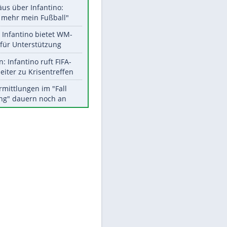
Aktuelle Ergebnisse, Tabellen
und Statistiken
Meistgelesen
"Infanti-No Go":
Pressestimmen zum Verbleib
des FIFA-Chefs
Matthäus über Infantino:
"Nicht mehr mein Fußball"