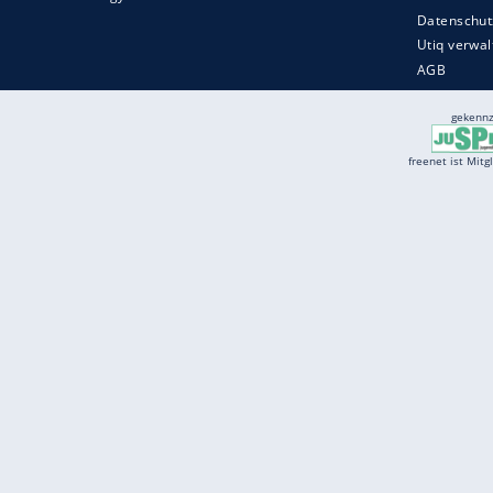
Services
Börse
Jobbörse
Spritpreis aktuell
Wetter
Ferientermine
Partnersuche
Online Angebote