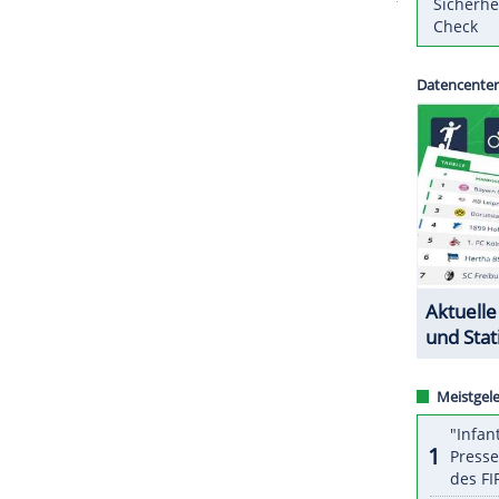
48-Jährige ist seit Februar 2015 in
Minden
. Damals
och es folgte der prompte Wiederaufstieg. Die
n wichtiges Zeichen", sagte Geschäftsführer Frank
ZURÜCK ZUR STARTS