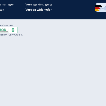
Entertainment
F
Cartoons
Spiele
D
Einbürgerungstest
Videos
f
Führerscheintest
Wissens-Quiz
f
Promi-Quiz
Witze
f
K
freenet