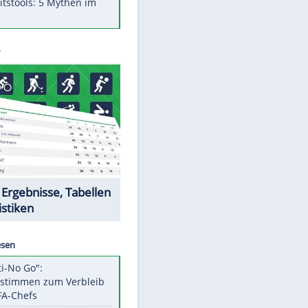
Was bei der Vogelfütterung
wirklich sinnvoll ist
"Infanti-No Go": Pressestimmen
zum Verbleib des FIFA-Chefs
Im Zeitraffer: Die Entwicklung
des Lenkrades
Lebensmittel, die nicht schlecht
EITE
werden
Sicherheitstools: 5 Mythen im
Check
Datencenter