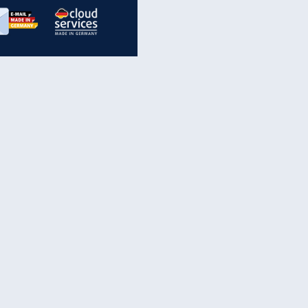
inanzen & Produkte
iscounter-Angebote
Online-Sicherheit
reenet Cloud
Ratenkredit
reenet Mail
Brutto-Netto-Rechner
reenet Webhosting
Rentenrechner
fz-Versicherung
TV-Vergleich