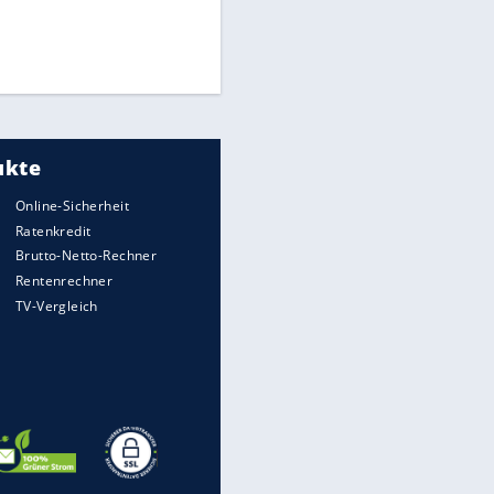
Times: Infantino bietet WM-
Finale für Unterstützung
Medien: Infantino ruft FIFA-
Mitarbeiter zu Krisentreffen
DFB: Ermittlungen im "Fall
Freigang" dauern noch an