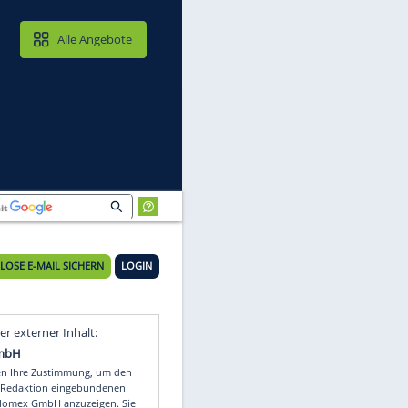
MAIL & CLOUD
Alle Angebote
KOSTENLOSE E-MAIL SICHERN
LOGIN
Video
Empfohlener externer Inhalt: