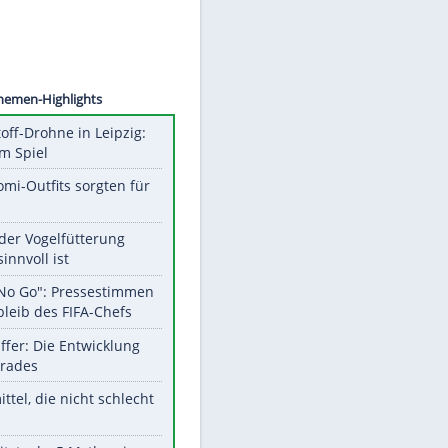
©
SID
Unsere Themen-Highlights
Sprengstoff-Drohne in Leipzig:
Semtex im Spiel
Diese Promi-Outfits sorgten für
Aufruhr!