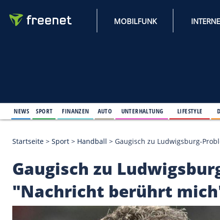
MOBILFUNK
NEWS
SPORT
FINANZEN
AUTO
UNTERHALTUNG
L
Startseite
>
Sport
>
Handball
>
Gaugisch zu Ludwig
Gaugisch zu Ludwig