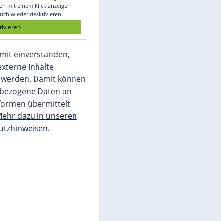
Glomex GmbH
Wir benötigen Ihre Zustimmung, um den
von unserer Redaktion eingebundenen
Inhalt von Glomex GmbH anzuzeigen. Sie
können diesen mit einem Klick anzeigen
lassen und auch wieder deaktivieren.
jetzt aktivieren
Ich bin damit einverstanden,
dass mir externe Inhalte
angezeigt werden. Damit können
personenbezogene Daten an
Drittplattformen übermittelt
werden.
Mehr dazu in unseren
Datenschutzhinweisen.