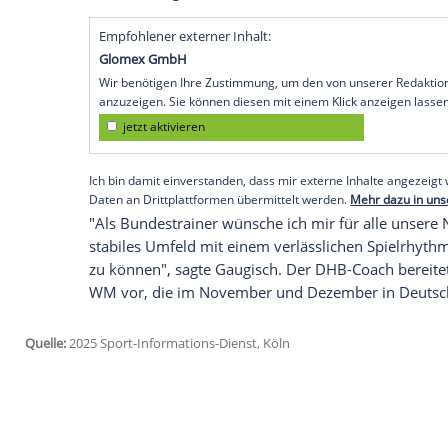
HB
Ludwigsburg
lässt auch
Bundestraine
berührt mich aufgrund vieler persönlich
in Bietigheim", sagte er am
Mittwoch
auf 
sportliche Frage, sondern ein Fall für Kau
Gaugisch hatte den
Klub
, der damals noc
Antrag auf
Eröffnung
eines Insolvenzver
Ludwigsburg
gestellt hat, von 2020 bis 
Europacupsieg
geführt. Aktuell stehen s
unter Vertrag.
Empfohlener externer Inhalt:
Glomex GmbH
Wir benötigen Ihre Zustimmung, um den von un
anzuzeigen. Sie können diesen mit einem Klick a
jetzt aktivieren