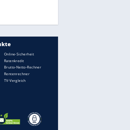
Times: Infantino bietet WM-
Finale für Unterstützung
Medien: Infantino ruft FIFA-
Mitarbeiter zu Krisentreffen
DFB: Ermittlungen im "Fall
Freigang" dauern noch an