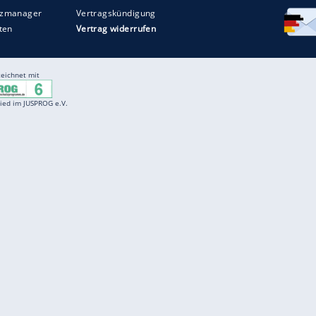
Entertainment
F
Cartoons
Spiele
D
Einbürgerungstest
Videos
f
Führerscheintest
Wissens-Quiz
f
Promi-Quiz
Witze
f
K
freenet