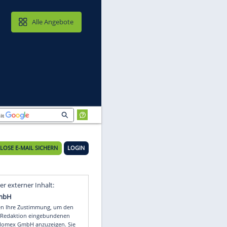
MAIL & CLOUD
Alle Angebote
KOSTENLOSE E-MAIL SICHERN
LOGIN
Video
Empfohlener externer Inhalt: