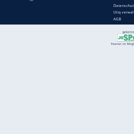
Services
Börse
Jobbörse
Spritpreis aktuell
Wetter
Ferientermine
Partnersuche
Online Angebote