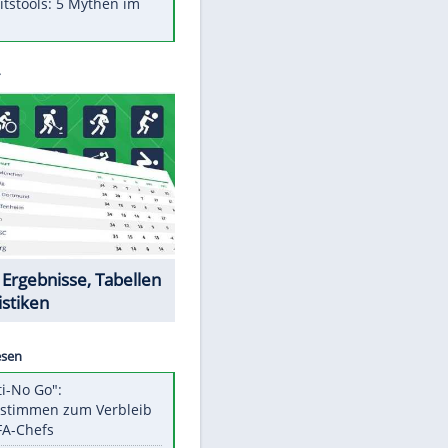
Was bei der Vogelfütterung
wirklich sinnvoll ist
"Infanti-No Go": Pressestimmen
zum Verbleib des FIFA-Chefs
Im Zeitraffer: Die Entwicklung
des Lenkrades
Lebensmittel, die nicht schlecht
werden
Sicherheitstools: 5 Mythen im
Check
Datencenter