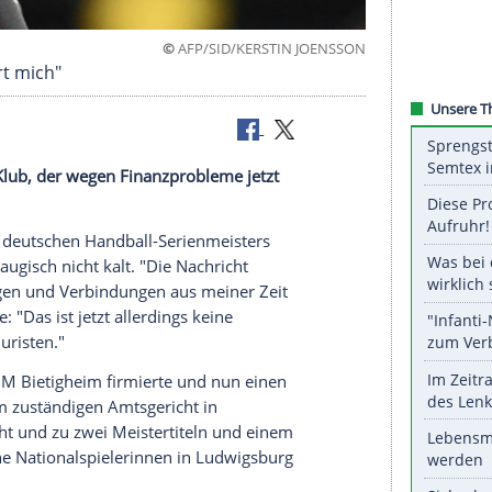
©
AFP/SID/KERSTIN JO
cht berührt mich"
t bei dem Klub, der wegen Finanzprobleme jetzt
e
geratenen deutschen Handball-Serienmeisters