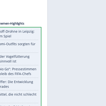
ENSSON
Unsere Themen-Highlights
Sprengstoff-Drohne in Leipzig:
Semtex im Spiel
Diese Promi-Outfits sorgten für
Aufruhr!