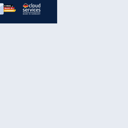
inanzen & Produkte
iscounter-Angebote
Online-Sicherheit
reenet Cloud
Ratenkredit
reenet Mail
Brutto-Netto-Rechner
reenet Webhosting
Rentenrechner
fz-Versicherung
TV-Vergleich