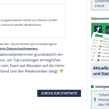
r
Markus Gaugisch
nicht kalt. "Die Nachricht
er Erfahrungen und Verbindungen aus meiner Zeit
SID-Anfrage: "Das ist jetzt allerdings keine
fleute und Juristen."
h als
SG BBM Bietigheim
firmierte und nun einen
fahrens beim zuständigen
Amtsgericht
in
2023 gecoacht und zu zwei
Meistertiteln
und einem
echs deutsche
Nationalspielerinnen
in
Ludwigsburg
serer Redaktion eingebundenen Inhalt von Glomex GmbH
nzeigen lassen und auch wieder deaktivieren.