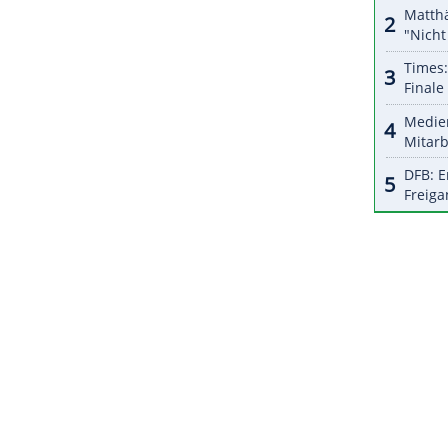
halte angezeigt werden. Damit können personenbezogene
r dazu in unseren Datenschutzhinweisen.
lle unsere
Nationalspielerinnen
grundsätzlich ein
 Spielrhythmus, um Top-Leistungen ermöglichen
ch bereitet sein Team seit Monaten auf die Heim-
r
in
Deutschland
und den
Niederlanden
steigt.
ZURÜCK ZUR STARTS