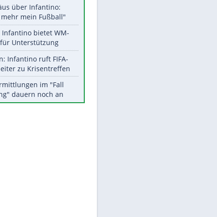
Aktuelle Ergebnisse, Tabellen
und Statistiken
Meistgelesen
EITE
"Infanti-No Go":
Pressestimmen zum Verbleib
des FIFA-Chefs
Matthäus über Infantino:
"Nicht mehr mein Fußball"