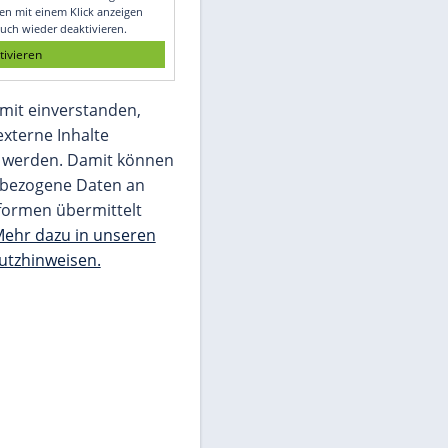
Glomex GmbH
Wir benötigen Ihre Zustimmung, um den
von unserer Redaktion eingebundenen
Inhalt von Glomex GmbH anzuzeigen. Sie
können diesen mit einem Klick anzeigen
lassen und auch wieder deaktivieren.
jetzt aktivieren
Ich bin damit einverstanden,
dass mir externe Inhalte
angezeigt werden. Damit können
personenbezogene Daten an
Drittplattformen übermittelt
werden.
Mehr dazu in unseren
Datenschutzhinweisen.