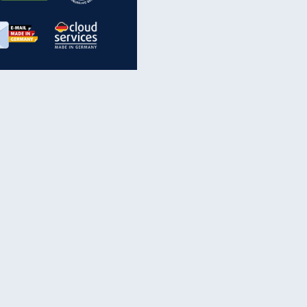
inanzen & Produkte
iscounter-Angebote
Online-Sicherheit
reenet Cloud
Ratenkredit
reenet Mail
Brutto-Netto-Rechner
reenet Webhosting
Rentenrechner
fz-Versicherung
TV-Vergleich