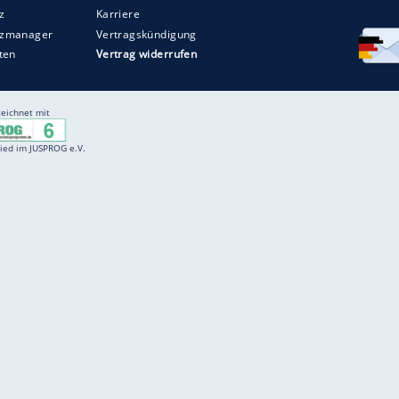
Entertainment
F
Cartoons
Spiele
D
Einbürgerungstest
Videos
f
Führerscheintest
Wissens-Quiz
f
Promi-Quiz
Witze
f
K
freenet