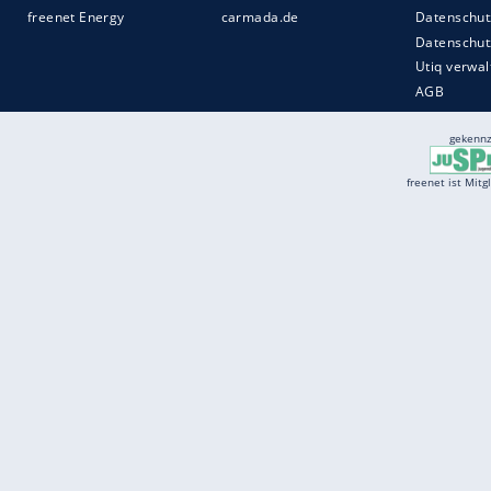
Services
Börse
Jobbörse
Spritpreis aktuell
Wetter
Ferientermine
Partnersuche
Online Angebote