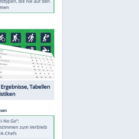
Diese TV-Legenden sind bis
heute unvergessen
Woran man Menschen mit
niedrigem EQ erkennt
Torlos gegen Kaiserslautern:
Stotterstart von Wolfsburg
EITE
Ist ein Vulkanausbruch in
Deutschland möglich?
5 VW-Prototypen, die nie auf den
Markt kamen
Datencenter