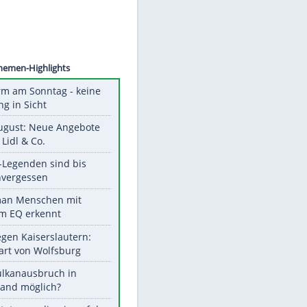
©
SID
Unsere Themen-Highlights
Hitzealarm am Sonntag - keine
Abkühlung in Sicht
Ab 10. August: Neue Angebote
bei ALDI, Lidl & Co.