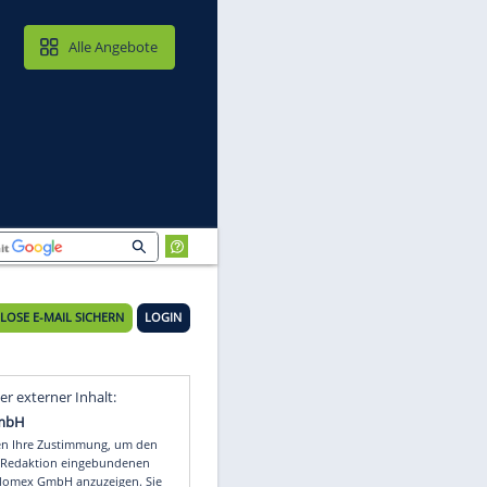
MAIL & CLOUD
Alle Angebote
KOSTENLOSE E-MAIL SICHERN
LOGIN
Video
Empfohlener externer Inhalt: