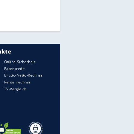
Times: Infantino bietet WM-
Finale für Unterstützung
Millionendeal perfekt:
Diomande wechselt nach
Madrid
FIFA stärkt Infantino - und holt
zum Rundumschlag aus