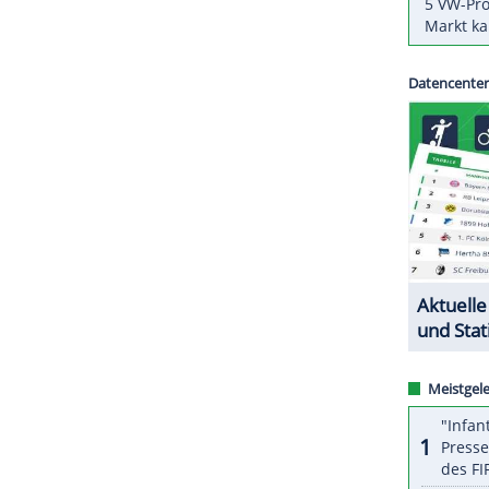
elder
zum Team von DHB-Kapitänin
Kim
äuferin kommt vom ungarischen Verein Siofok KC.
ekannt.
ZURÜCK ZUR STARTS