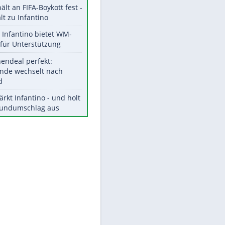
Aktuelle Ergebnisse, Tabellen
und Statistiken
Meistgelesen
"Infanti-No Go":
Pressestimmen zum Verbleib
des FIFA-Chefs
UEFA hält an FIFA-Boykott fest -
CAF hält zu Infantino