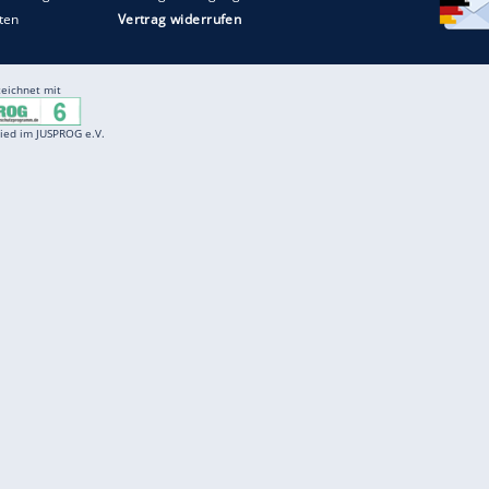
Entertainment
F
Cartoons
Spiele
D
Einbürgerungstest
Videos
f
Führerscheintest
Wissens-Quiz
f
Promi-Quiz
Witze
f
K
freenet
Kundenservice
Gender-Hinweis