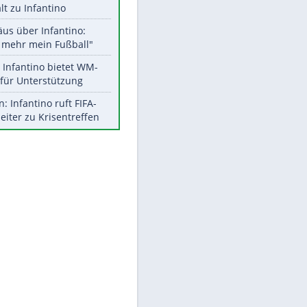
Aktuelle Ergebnisse, Tabellen
und Statistiken
EITE
Meistgelesen
"Infanti-No Go":
Pressestimmen zum Verbleib
des FIFA-Chefs
UEFA hält an FIFA-Boykott fest -
CAF hält zu Infantino
Matthäus über Infantino:
"Nicht mehr mein Fußball"