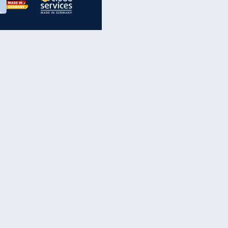
inanzen & Produkte
iscounter-Angebote
Online-Sicherheit
reenet Cloud
Ratenkredit
reenet Mail
Brutto-Netto-Rechner
reenet Webhosting
Rentenrechner
fz-Versicherung
TV-Vergleich