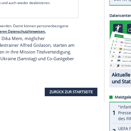
tzung ergeben, die seine Teilnahme an der EM
g des nationalen Verbandes am Dienstag.
te Aymeric Zaepfel (Pays d'Aix UC) für den Tokio-
7 nach.
serer Redaktion eingebundenen Inhalt von Glomex GmbH
nzeigen lassen und auch wieder deaktivieren.
halte angezeigt werden. Damit können personenbezogene
r dazu in unseren Datenschutzhinweisen.
 Starspieler Dika Mem, möglicher