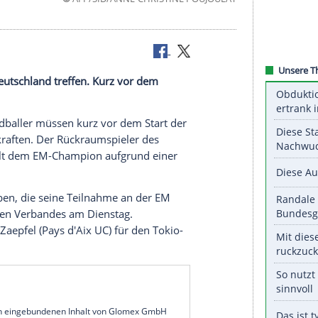
©
AFP/SID/ANNE-CHRISTINE POU
runde auf Deutschland treffen. Kurz vor dem
wird fehlen.
nkreichs Handballer müssen kurz vor dem Start der
i (30) verkraften. Der Rückraumspieler des
zprém fehlt dem EM-Champion aufgrund einer