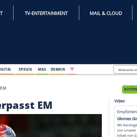
INTERNET
TV-ENTERTAINMENT
♥
IFESTYLE
DIGITAL
SPIELEN
MAIL
DOMAIN
ili verpasst EM
ili verpasst EM