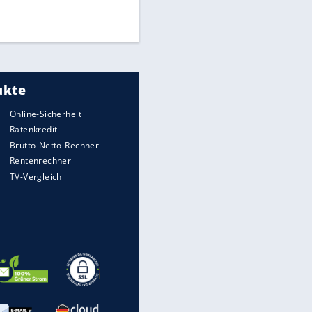
Times: Infantino bietet WM-
Finale für Unterstützung
Medien: Infantino ruft FIFA-
Mitarbeiter zu Krisentreffen