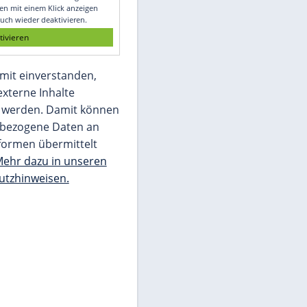
Glomex GmbH
Wir benötigen Ihre Zustimmung, um den
von unserer Redaktion eingebundenen
Inhalt von Glomex GmbH anzuzeigen. Sie
können diesen mit einem Klick anzeigen
lassen und auch wieder deaktivieren.
jetzt aktivieren
Ich bin damit einverstanden,
dass mir externe Inhalte
angezeigt werden. Damit können
personenbezogene Daten an
Drittplattformen übermittelt
werden.
Mehr dazu in unseren
Datenschutzhinweisen.