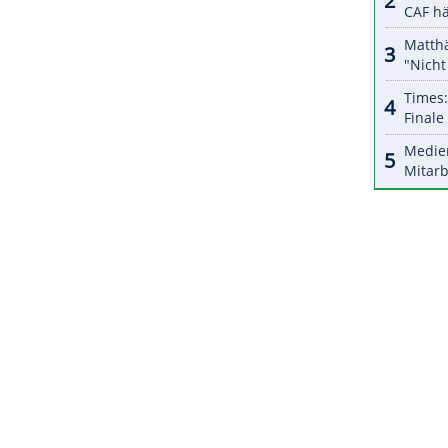
von Bundestrainer Alfred Gislason, starten am
 Tschechien in ihre Mission Titelverteidigung.
 C sind die Ukraine (Samstag) und Co-Gastgeber
ZURÜCK ZUR STARTS