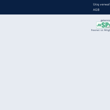
Services
Börse
Jobbörse
Spritpreis aktuell
Wetter
Ferientermine
Partnersuche
Online Angebote
freenet Mobilfunk
freenet Video