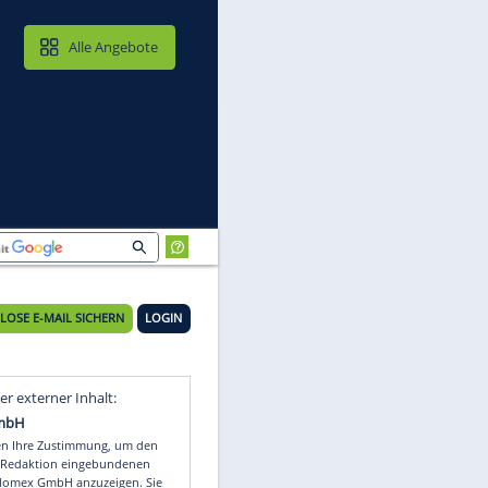
MAIL & CLOUD
Alle Angebote
KOSTENLOSE E-MAIL SICHERN
LOGIN
Video
Empfohlener externer Inhalt: