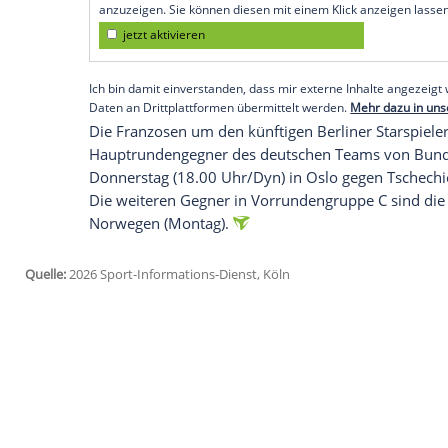
Wadenverletzung.
Untersuchungen hätten "eine akute Verle
ausschließt", hieß es in einer Mitteilun
Nationaltrainer Guillaume Gille nominier
Olympiasieger und Weltmeister von 201
Empfohlener externer Inhalt:
Glomex GmbH
Wir benötigen Ihre Zustimmung, um den von un
anzuzeigen. Sie können diesen mit einem Klick a
jetzt aktivieren
Ich bin damit einverstanden, dass mir externe In
Daten an Drittplattformen übermittelt werden.
Meh
Die Franzosen um den künftigen Berliner