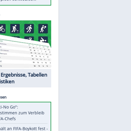
Diese Autos haben uns verlassen
Randale in Dresden: DFB-
Bundesgericht bestätigt Urteil
Mit diesen Tricks wird der Grill
ruckzuck sauber
So nutzt man alte Smartphones
sinnvoll
Das ist typisch schwedisch!
Datencenter