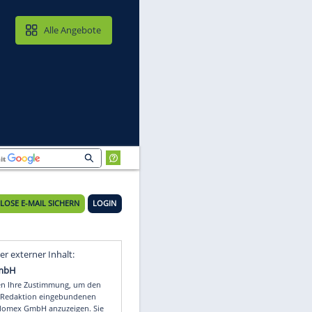
MAIL & CLOUD
Alle Angebote
KOSTENLOSE E-MAIL SICHERN
LOGIN
Video
Empfohlener externer Inhalt: