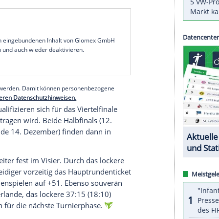
Das Team der Färöer besiegte zwei Tage nach
27:25) am Sonntag auch Außenseiter Paraguay
bei der WM-Premiere damit direkt für die nächste
erraschungsmannschaft am Dienstag (20.30 Uhr)
gner sein. Für die Mannschaft von Bundestrainer
Montenegro am Donnerstag und gegen Spanien am
pe.TV). Alle drei Partien finden in der
serer Redaktion eingebundenen Inhalt von Glomex GmbH
nzeigen lassen und auch wieder deaktivieren.