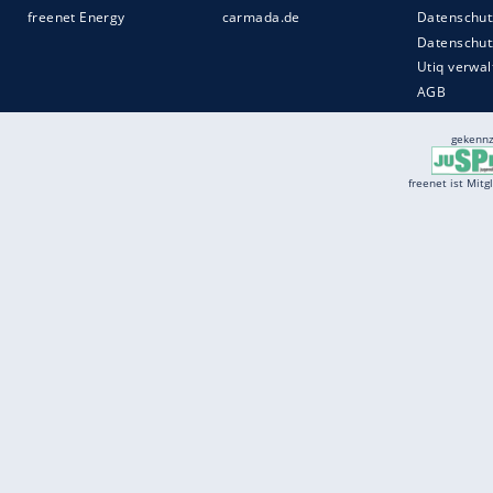
Services
Börse
Jobbörse
Spritpreis aktuell
Wetter
Ferientermine
Partnersuche
Online Angebote