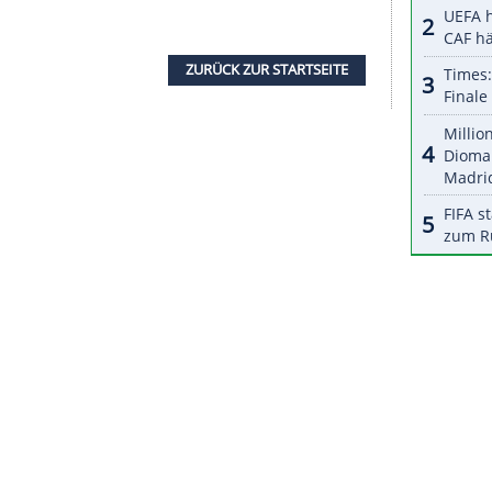
halte angezeigt werden. Damit können personenbezogene
r dazu in unseren Datenschutzhinweisen.
ruppe qualifizieren sich für das Viertelfinale
mund ausgetragen wird. Beide Halbfinals (12.
ndspiel (beide 14. Dezember) finden dann in
ösinnen weiter fest im Visier. Durch das lockere
er Titelverteidiger vorzeitig das Hauptrundenticket
zwei Vorrundenspielen auf +51. Ebenso souverän
ber Niederlande, das lockere 37:15 (18:10)
ualifikation für die nächste Turnierphase.
ZURÜCK ZUR STARTS