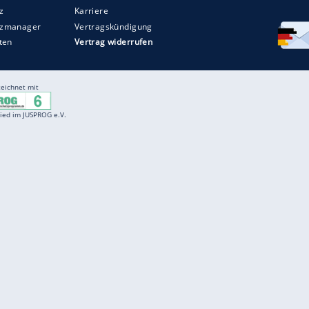
Entertainment
F
Cartoons
Spiele
D
Einbürgerungstest
Videos
f
Führerscheintest
Wissens-Quiz
f
Promi-Quiz
Witze
f
K
freenet