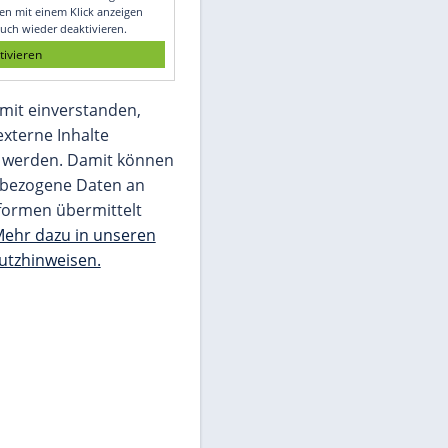
Glomex GmbH
Wir benötigen Ihre Zustimmung, um den
von unserer Redaktion eingebundenen
Inhalt von Glomex GmbH anzuzeigen. Sie
können diesen mit einem Klick anzeigen
lassen und auch wieder deaktivieren.
jetzt aktivieren
Ich bin damit einverstanden,
dass mir externe Inhalte
angezeigt werden. Damit können
personenbezogene Daten an
Drittplattformen übermittelt
werden.
Mehr dazu in unseren
Datenschutzhinweisen.