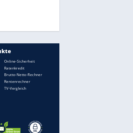
Times: Infantino bietet WM-
Finale für Unterstützung
Millionendeal perfekt:
Diomande wechselt nach
Madrid
FIFA stärkt Infantino - und holt
zum Rundumschlag aus