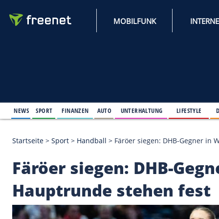
MOBILFUNK
NEWS
SPORT
FINANZEN
AUTO
UNTERHALTUNG
L
Startseite
>
Sport
>
Handball
>
Färöer siegen: DHB
Färöer siegen: DHB-