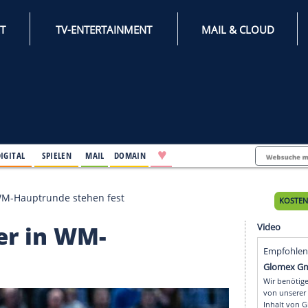
INTERNET
TV-ENTERTAINMENT
♥
IFESTYLE
DIGITAL
SPIELEN
MAIL
DOMAIN
-Gegner in WM-Hauptrunde stehen fest
Gegner in WM-