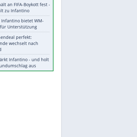
Aktuelle Ergebnisse, Tabellen
und Statistiken
Meistgelesen
"Infanti-No Go":
Pressestimmen zum Verbleib
des FIFA-Chefs
UEFA hält an FIFA-Boykott fest -
CAF hält zu Infantino
EITE