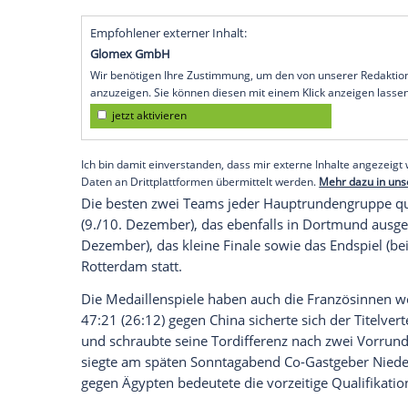
Handballerinnen in der WM-Hauptrunde. 
dem Überraschungscoup gegen Spanien (
mit 36:25 (16:13) und qualifizierte sich 
Turnierphase.
Im Kampf ums Viertelfinale wird die Üb
direkt der erste deutsche Hauptrundenge
Markus Gaugisch folgen Duelle gegen 
Samstag (jeweils 18.00 Uhr/alle Sporteuro
Dortmunder Westfalenhalle statt.
Empfohlener externer Inhalt:
Glomex GmbH
Wir benötigen Ihre Zustimmung, um den von un
anzuzeigen. Sie können diesen mit einem Klick a
jetzt aktivieren