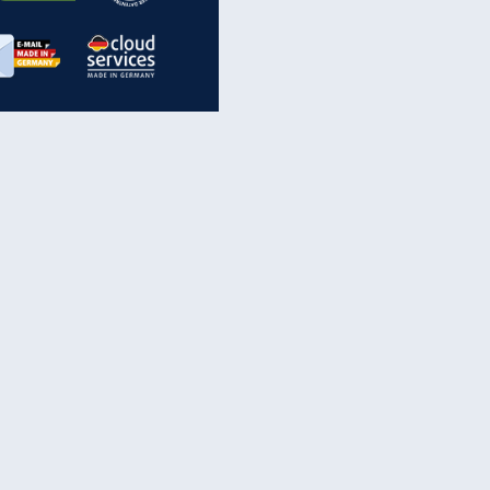
inanzen & Produkte
iscounter-Angebote
Online-Sicherheit
reenet Cloud
Ratenkredit
reenet Mail
Brutto-Netto-Rechner
reenet Webhosting
Rentenrechner
fz-Versicherung
TV-Vergleich