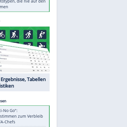
Diese TV-Legenden sind bis
heute unvergessen
Woran man Menschen mit
niedrigem EQ erkennt
Torlos gegen Kaiserslautern:
Stotterstart von Wolfsburg
Ist ein Vulkanausbruch in
Deutschland möglich?
5 VW-Prototypen, die nie auf den
Markt kamen
Datencenter