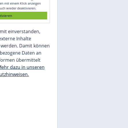
Glomex GmbH
Wir benötigen Ihre Zustimmung, um den
von unserer Redaktion eingebundenen
Inhalt von Glomex GmbH anzuzeigen. Sie
können diesen mit einem Klick anzeigen
lassen und auch wieder deaktivieren.
jetzt aktivieren
Ich bin damit einverstanden,
dass mir externe Inhalte
angezeigt werden. Damit können
personenbezogene Daten an
Drittplattformen übermittelt
werden.
Mehr dazu in unseren
Datenschutzhinweisen.