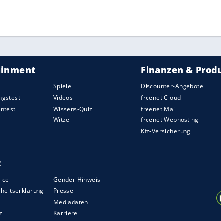
 und alles Sportliche rücken heute in den
Holger Glandorf.
schon vor der Pause Vorteile. Nach dem
 ihre Überlegenheit aus und gerieten nicht mehr
ben Treffern bei den Gästen heraus.
große Chance zur Verbesserung seiner
rübergehenden Sechs-Punkte-Vorsprungs verloren
hre Führung schon endgültig und mussten die
tefánsson konnte den Dämpfer mit zwölf Toren
ZURÜCK ZUR STARTS