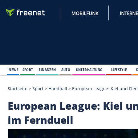
MOBILFUNK
NEWS
SPORT
FINANZEN
AUTO
UNTERHALTUNG
L
Startseite
>
Sport
>
Handball
>
European League: Ki
European League: Ki