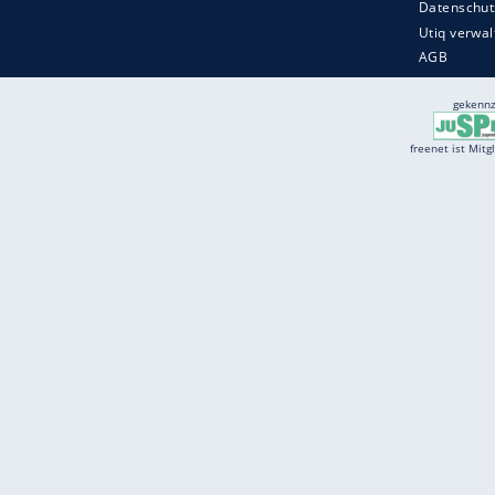
Services
Börse
Jobbörse
Spritpreis aktuell
Wetter
Ferientermine
Partnersuche
Online Angebote