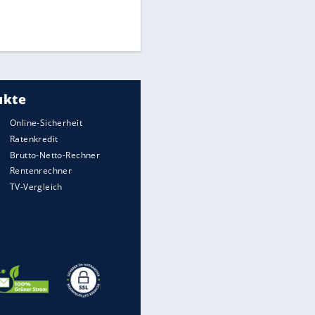
Finale für Unterstützung
Medien: Infantino ruft FIFA-
Mitarbeiter zu Krisentreffen
UEFA hält an FIFA-Boykott fest -
CAF hält zu Infantino
EITE