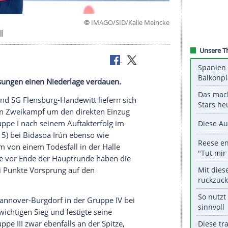
©
IMAGO/SID/Kalle M
m Fernduell
die MT Melsungen einen Niederlage verdauen.
THW Kiel und SG Flensburg-Handewitt liefern sich
weiter einen Zweikampf um den direkten Einzug