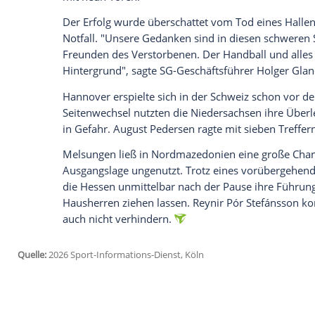
jetzt aktivieren
Ich bin damit einverstanden, dass mir externe In
Daten an Drittplattformen übermittelt werden.
Meh
Kiel übernahm im spanischen Baskenlan
Kommando und die Führung. Bis Mitte de
zwischenzeitlich auf sechs Punkte an. Be
Schütze.
In Flensburg erwiesen sich die französis
in der Schlussviertelstunde konnte das
Golla nach wechselnden Führungen erstm
Erfolgreichster Werfer des Bundesliga-Dri
mit neun Toren.
Der Erfolg wurde überschattet vom Tod 
Notfall. "Unsere Gedanken sind in dies