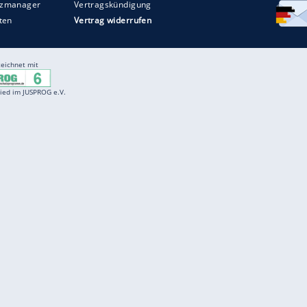
Entertainment
F
Cartoons
Spiele
D
Einbürgerungstest
Videos
f
Führerscheintest
Wissens-Quiz
f
Promi-Quiz
Witze
f
K
freenet