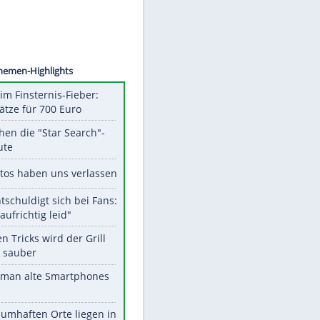
eincke
Unsere Themen-Highlights
Spanien im Finsternis-Fieber:
Balkonplätze für 700 Euro
Das machen die "Star Search"-
Stars heute