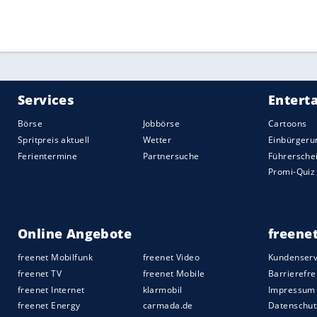
Freunden des Verstorbenen. Der Handball
Hintergrund", sagte SG-Geschäftsführer 
Hannover erspielte sich in der Schweiz 
Seitenwechsel nutzten die Niedersachsen
in Gefahr. August Pedersen ragte mit sie
Melsungen ließ in Nordmazedonien eine 
Ausgangslage ungenutzt. Trotz eines vo
die Hessen unmittelbar nach der Pause i
Hausherren ziehen lassen. Reynir Pór S
auch nicht verhindern.
Quelle:
2026 Sport-Informations-Dienst, Köln