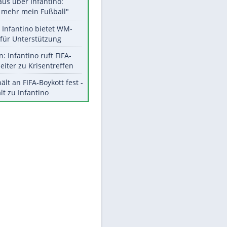
Aktuelle Ergebnisse, Tabellen
und Statistiken
Meistgelesen
"Infanti-No Go":
Pressestimmen zum Verbleib
des FIFA-Chefs
Matthäus über Infantino:
"Nicht mehr mein Fußball"
Times: Infantino bietet WM-