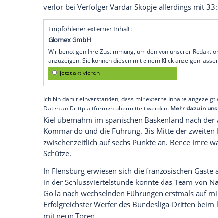
ins Viertelfinale. Rekordmeister Kiel sie
deutschen Duell am zweiten Spieltag mit
Titelverteidiger Flensburg mit 40:35 (15:
überschatteten Duell mit Montpellier HB
Zebras von THW-Trainer Filip Jicha unve
Nordrivalen.
Aus dem Bundesliga-Quartett feierte auc
den Kadetten Schaffhausen mit 36:24 (15:
Tabellenführung. Die MT Melsungen steht 
verlor bei Verfolger Vardar Skopje allerd
Empfohlener externer Inhalt:
Glomex GmbH
Wir benötigen Ihre Zustimmung, um den von un
anzuzeigen. Sie können diesen mit einem Klick a