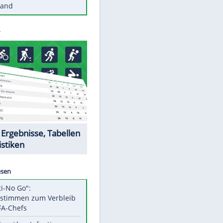
Diese Autos haben uns verlassen
Reese entschuldigt sich bei Fans:
"Tut mir aufrichtig leid"
Mit diesen Tricks wird der Grill
ruckzuck sauber
So nutzt man alte Smartphones
sinnvoll
Diese traumhaften Orte liegen in
Deutschland
Datencenter