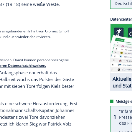
gte in der Gruppe I nach seinem Auftakterfolg im
 37:32 (18:15) bei Bidasoa Irún ebenso wie
13) in seinem von einem Todesfall in der Halle
. Zwei Spiele vor Ende der Hauptrunde haben die
rändert zwei Punkte Vorsprung auf den
h die TSV Hannover-Burgdorf in der Gruppe IV bei
13) einen wichtigen Sieg und festigte seine
in der Gruppe III zwar ebenfalls an der Spitze,
ings mit 33:37 (19:18) seine weiße Weste.
serer Redaktion eingebundenen Inhalt von Glomex GmbH
nzeigen lassen und auch wieder deaktivieren.