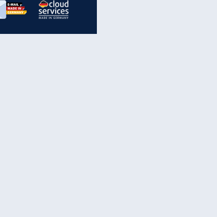
inanzen & Produkte
iscounter-Angebote
Online-Sicherheit
reenet Cloud
Ratenkredit
reenet Mail
Brutto-Netto-Rechner
reenet Webhosting
Rentenrechner
fz-Versicherung
TV-Vergleich