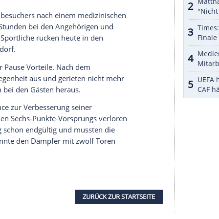
halte angezeigt werden. Damit können personenbezogene
r dazu in unseren Datenschutzhinweisen.
d nach der Anfangsphase dauerhaft das
r zweiten Halbzeit wuchs das Polster der Gäste
nce Imre war mit sieben Torerfolgen Kiels bester
chen Gäste als eine schwere Herausforderung. Erst
 Team von Nationalmannschafts-Kapitän Johannes
als auf mindestens zwei Tore davonziehen.
tten beim letztlich klaren Sieg war Patrick Volz
eines Hallenbesuchers nach einem medizinischen
en schweren Stunden bei den Angehörigen und