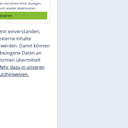
Glomex GmbH
Wir benötigen Ihre Zustimmung, um den
von unserer Redaktion eingebundenen
Inhalt von Glomex GmbH anzuzeigen. Sie
können diesen mit einem Klick anzeigen
lassen und auch wieder deaktivieren.
jetzt aktivieren
Ich bin damit einverstanden,
dass mir externe Inhalte
angezeigt werden. Damit können
personenbezogene Daten an
Drittplattformen übermittelt
werden.
Mehr dazu in unseren
Datenschutzhinweisen.