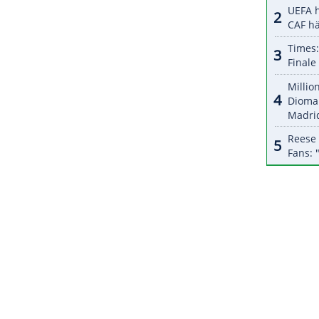
halte angezeigt werden. Damit können personenbezogene
r dazu in unseren Datenschutzhinweisen.
hen Nachbarn findet am Sonntag (18.10 Uhr/ARD)
probe für das Turnier in Nordafrika.
ZURÜCK ZUR STARTS