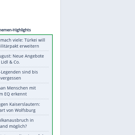
©
SID
Unsere Themen-Highlights
Aus drei mach viele: Türkei will
neuen Militärpakt erweitern
Ab 10. August: Neue Angebote
bei ALDI, Lidl & Co.