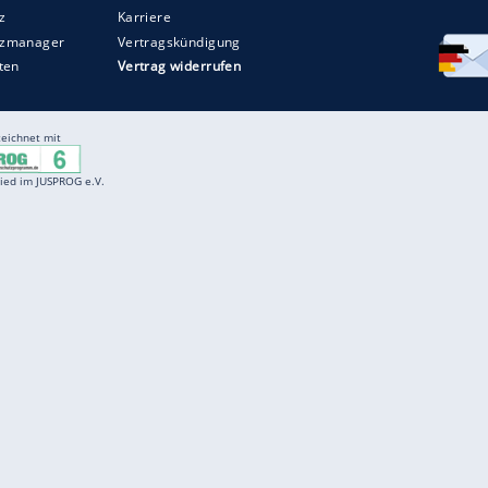
Entertainment
F
Cartoons
Spiele
D
Einbürgerungstest
Videos
f
Führerscheintest
Wissens-Quiz
f
Promi-Quiz
Witze
f
K
freenet