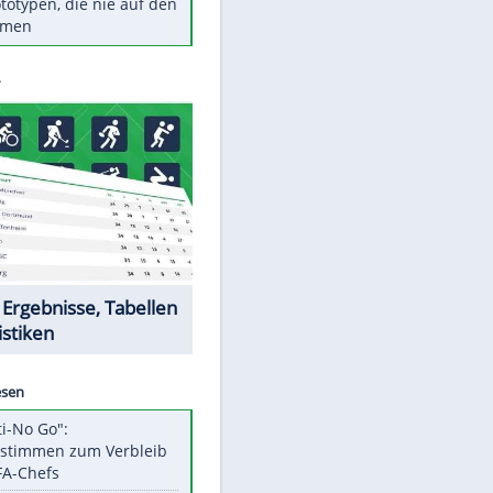
Diese TV-Legenden sind bis
heute unvergessen
Woran man Menschen mit
niedrigem EQ erkennt
Torlos gegen Kaiserslautern:
Stotterstart von Wolfsburg
Ist ein Vulkanausbruch in
Deutschland möglich?
5 VW-Prototypen, die nie auf den
Markt kamen
Datencenter