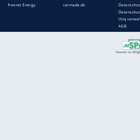
Services
Börse
Jobbörse
Spritpreis aktuell
Wetter
Ferientermine
Partnersuche
Online Angebote