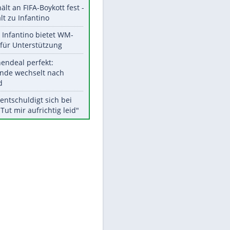
Aktuelle Ergebnisse, Tabellen
und Statistiken
Meistgelesen
"Infanti-No Go":
EITE
Pressestimmen zum Verbleib
des FIFA-Chefs
UEFA hält an FIFA-Boykott fest -
CAF hält zu Infantino