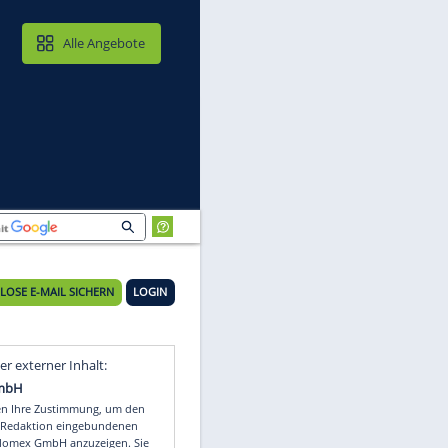
MAIL & CLOUD
Alle Angebote
KOSTENLOSE E-MAIL SICHERN
LOGIN
Video
Empfohlener externer Inhalt: