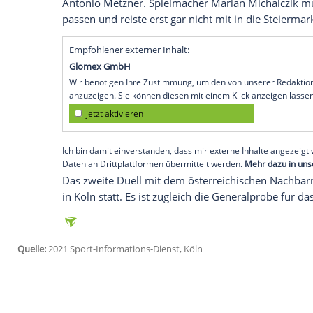
Graz
(SID) -
Bundestrainer
Alfred Gislaso
Qualifikationsspielen gegen
Österreich
au
Johannes Bitter
. Beide Keeper stehen im
(13.45 Uhr/
ZDF
) in
Graz
. Das gab der De
Besprechung am Morgen bekannt. Das 
Jahr im deutschen Tor gestanden.
Silvio Heinevetter
, dritter Torhüter im
Alfred Gislason
ebenso nicht für das vorl
31. Januar) nominiert wie 2016-Europam
Antonio Metzner. Spielmacher Marian Mi
passen und reiste erst gar nicht mit in di
Empfohlener externer Inhalt:
Glomex GmbH
Wir benötigen Ihre Zustimmung, um den von un
anzuzeigen. Sie können diesen mit einem Klick a