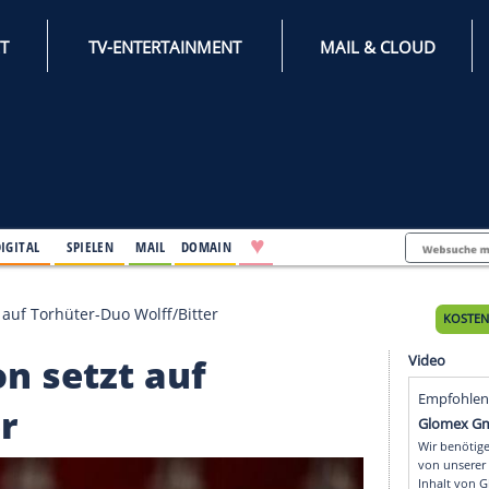
INTERNET
TV-ENTERTAINMENT
♥
IFESTYLE
DIGITAL
SPIELEN
MAIL
DOMAIN
slason setzt auf Torhüter-Duo Wolff/Bitter
slason setzt auf