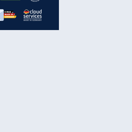
inanzen & Produkte
iscounter-Angebote
Online-Sicherheit
reenet Cloud
Ratenkredit
reenet Mail
Brutto-Netto-Rechner
reenet Webhosting
Rentenrechner
fz-Versicherung
TV-Vergleich