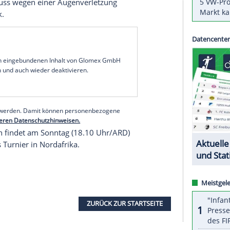
n
setzt im ersten von zwei EM-
f das Torhütergespann
Andreas Wolff
und
 16-köpfigen Aufgebot für die Partie am Mittwoch
utsche Handballbund (
DHB
) nach der technischen
Duo
Wolff
/
Bitter
hatte auch bei der EM vor einem
 deutschen WM-Kader, wurde von
Bundestrainer
etzte
Länderspiel
vor der WM in Ägypten (13. bis
eister
Christian Dissinger
und DHB-Novize
chalczik muss wegen einer Augenverletzung
e Steiermark.
serer Redaktion eingebundenen Inhalt von Glomex GmbH
nzeigen lassen und auch wieder deaktivieren.