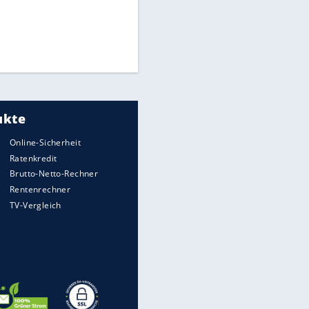
Times: Infantino bietet WM-
Finale für Unterstützung
Millionendeal perfekt:
Diomande wechselt nach
Madrid
Reese entschuldigt sich bei
Fans: "Tut mir aufrichtig leid"