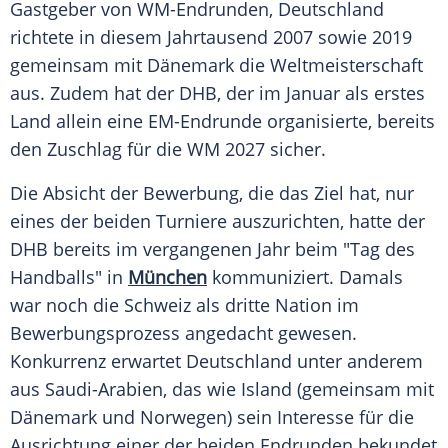
Gastgeber
von WM-Endrunden,
Deutschland
richtete in diesem Jahrtausend 2007 sowie 2019
gemeinsam mit
Dänemark
die
Weltmeisterschaft
aus. Zudem hat der
DHB
, der im Januar als erstes
Land allein eine EM-Endrunde organisierte, bereits
den
Zuschlag
für die WM 2027 sicher.
Die Absicht der Bewerbung, die das Ziel hat, nur
eines der beiden
Turniere
auszurichten, hatte der
DHB
bereits im vergangenen Jahr beim "Tag des
Handballs" in
München
kommuniziert. Damals
war noch die
Schweiz
als dritte Nation im
Bewerbungsprozess
angedacht gewesen.
Konkurrenz erwartet
Deutschland
unter anderem
aus
Saudi-Arabien
, das wie Island (gemeinsam mit
Dänemark
und Norwegen) sein Interesse für die
Ausrichtung
einer der beiden Endrunden bekundet