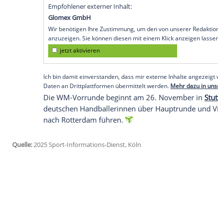
Vorbereitung für die Heim-WM. Neben d
Silbermedaillengewinner
Frankreich
am 
die DHB-Auswahl auch zwei Spiele gege
Deutschland
damit bereits zum 100. Mal
dänischen Aabenraa (12. April).
"Frankreich und
Dänemark
sind Gegner, 
Leistung
geben. Mit solchen Information
wachsen", sagte
Bundestrainer
Markus G
Empfohlener externer Inhalt:
Glomex GmbH
Wir benötigen Ihre Zustimmung, um den von un
anzuzeigen. Sie können diesen mit einem Klick a
jetzt aktivieren