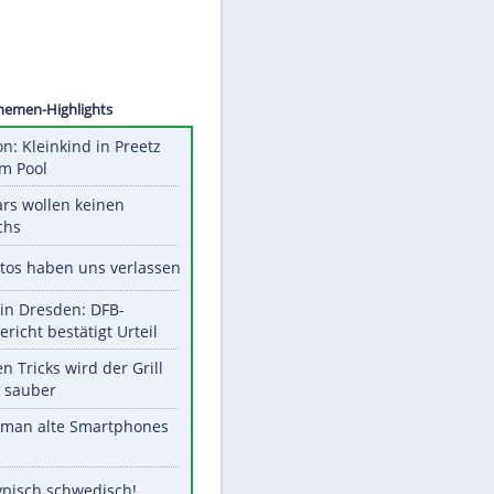
©
SID
Unsere Themen-Highlights
Obduktion: Kleinkind in Preetz
ertrank im Pool
Diese Stars wollen keinen
Nachwuchs