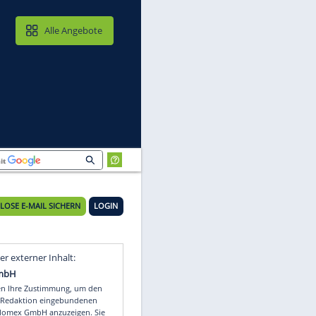
MAIL & CLOUD
Alle Angebote
KOSTENLOSE E-MAIL SICHERN
LOGIN
Video
Empfohlener externer Inhalt: