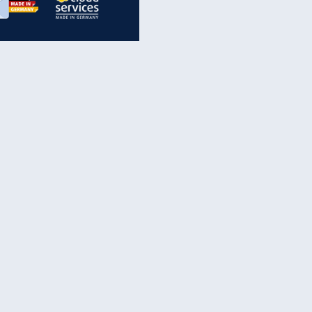
inanzen & Produkte
iscounter-Angebote
Online-Sicherheit
reenet Cloud
Ratenkredit
reenet Mail
Brutto-Netto-Rechner
reenet Webhosting
Rentenrechner
fz-Versicherung
TV-Vergleich