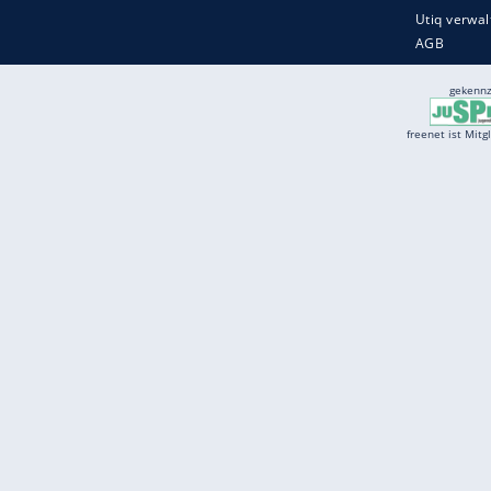
Services
Börse
Jobbörse
Spritpreis aktuell
Wetter
Ferientermine
Partnersuche
Online Angebote
freenet Mobilfunk
freenet Video