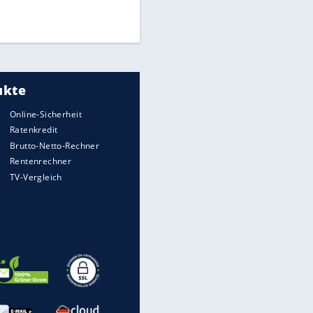
Times: Infantino bietet WM-
Finale für Unterstützung
Medien: Infantino ruft FIFA-
Mitarbeiter zu Krisentreffen