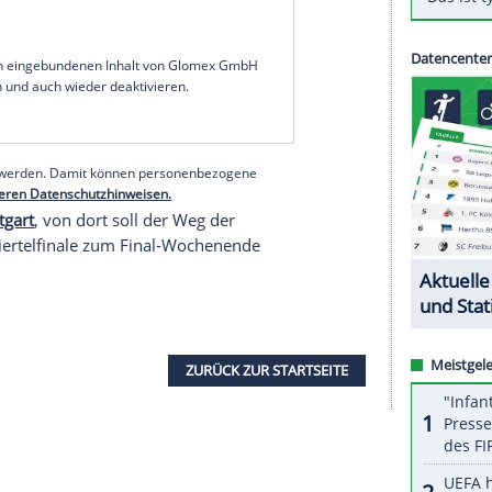
em Länderspiel-Doppelpack gegen Olympia-
6.
März
in
Trier
und 8.
März
in Besancon bestreitet
n
Dänemark
. In
Hamburg
(9. April) trifft
 auf den EM-Zweiten, das
Rückspiel
erfolgt im
die uns exakte
Rückmeldungen
zu unserer
en können wir uns entwickeln und weiter als Team
augisch
.
serer Redaktion eingebundenen Inhalt von Glomex GmbH
nzeigen lassen und auch wieder deaktivieren.