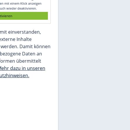
Glomex GmbH
Wir benötigen Ihre Zustimmung, um den
von unserer Redaktion eingebundenen
Inhalt von Glomex GmbH anzuzeigen. Sie
können diesen mit einem Klick anzeigen
lassen und auch wieder deaktivieren.
jetzt aktivieren
Ich bin damit einverstanden,
dass mir externe Inhalte
angezeigt werden. Damit können
personenbezogene Daten an
Drittplattformen übermittelt
werden.
Mehr dazu in unseren
Datenschutzhinweisen.