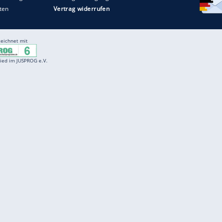
Entertainment
F
Cartoons
Spiele
D
Einbürgerungstest
Videos
f
Führerscheintest
Wissens-Quiz
f
Promi-Quiz
Witze
f
K
freenet
Kundenservice
Gender-Hinweis