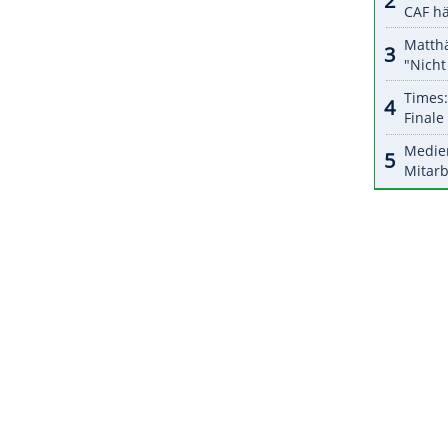
halte angezeigt werden. Damit können personenbezogene
r dazu in unseren Datenschutzhinweisen.
mber
in
Stuttgart
, von dort soll der Weg der
unde
und
Viertelfinale
zum Final-Wochenende
ZURÜCK ZUR STARTS