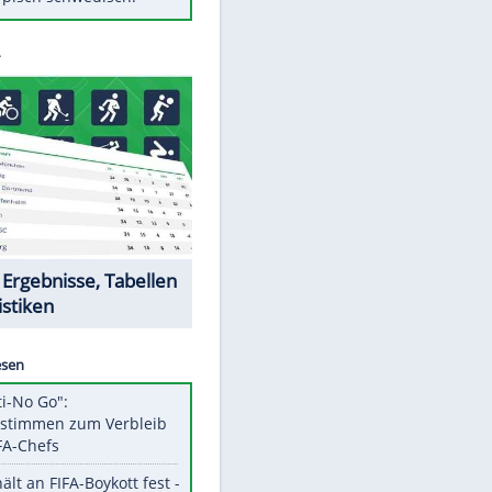
Diese Autos haben uns verlassen
Randale in Dresden: DFB-
Bundesgericht bestätigt Urteil
Mit diesen Tricks wird der Grill
ruckzuck sauber
So nutzt man alte Smartphones
sinnvoll
Das ist typisch schwedisch!
Datencenter