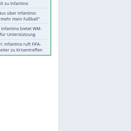
Aktuelle Ergebnisse, Tabellen
und Statistiken
Meistgelesen
EITE
"Infanti-No Go":
Pressestimmen zum Verbleib
des FIFA-Chefs
UEFA hält an FIFA-Boykott fest -
CAF hält zu Infantino
Matthäus über Infantino:
"Nicht mehr mein Fußball"