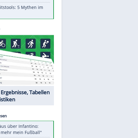
Aufruhr!
Was bei der Vogelfütterung
wirklich sinnvoll ist
Die schlimmsten Bad Boys der
Sportwelt
Im Zeitraffer: Die Entwicklung
des Lenkrades
Lebensmittel, die nicht schlecht
werden
Sicherheitstools: 5 Mythen im
Check
Datencenter
EITE