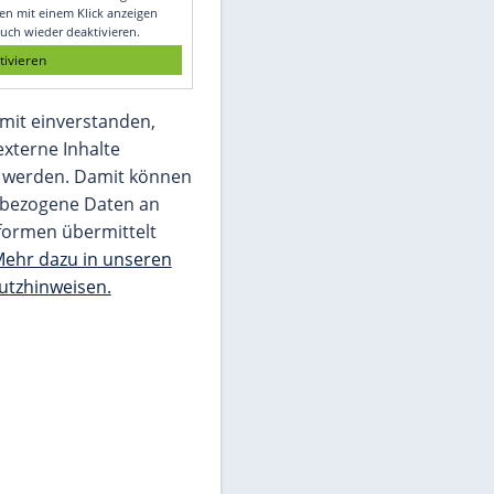
Glomex GmbH
Wir benötigen Ihre Zustimmung, um den
von unserer Redaktion eingebundenen
Inhalt von Glomex GmbH anzuzeigen. Sie
können diesen mit einem Klick anzeigen
lassen und auch wieder deaktivieren.
jetzt aktivieren
Ich bin damit einverstanden,
dass mir externe Inhalte
angezeigt werden. Damit können
personenbezogene Daten an
Drittplattformen übermittelt
werden.
Mehr dazu in unseren
Datenschutzhinweisen.