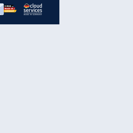
inanzen & Produkte
iscounter-Angebote
Online-Sicherheit
reenet Cloud
Ratenkredit
reenet Mail
Brutto-Netto-Rechner
reenet Webhosting
Rentenrechner
fz-Versicherung
TV-Vergleich