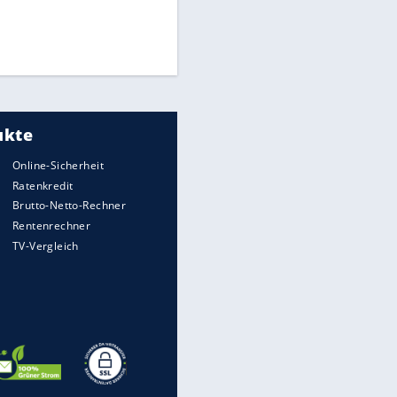
Medien: Infantino ruft FIFA-
Mitarbeiter zu Krisentreffen
Die spektakulärsten Handball-
Bilder
DFB: Ermittlungen im "Fall
Freigang" dauern noch an