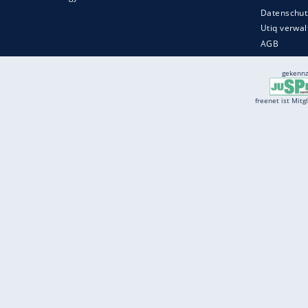
Services
Börse
Jobbörse
Spritpreis aktuell
Wetter
Ferientermine
Partnersuche
Online Angebote