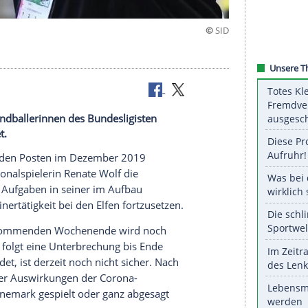
nnen
it bei den Handballerinnen des Bundesligisten
ung beendet.