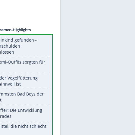
©
SID
Unsere Themen-Highlights
Totes Kleinkind gefunden -
Fremdverschulden
ausgeschlossen
Diese Promi-Outfits sorgten für