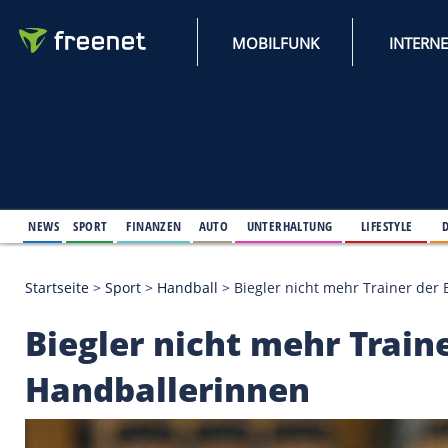
MOBILFUNK
NEWS
SPORT
FINANZEN
AUTO
UNTERHALTUNG
L
Startseite
>
Sport
>
Handball
>
Biegler nicht mehr 
Biegler nicht mehr T