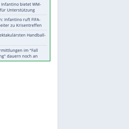
Aktuelle Ergebnisse, Tabellen
und Statistiken
Meistgelesen
Matthäus über Infantino:
"Nicht mehr mein Fußball"
Times: Infantino bietet WM-
Finale für Unterstützung