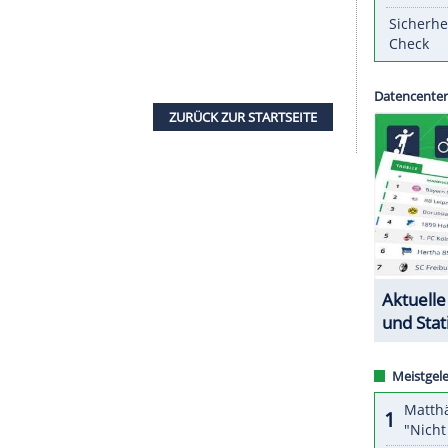
rainer hatte den Posten im Dezember 2019
it Ex-Nationalspielerin
Renate Wolf
die
h durch die Aufgaben in seiner im Aufbau
age, die
Trainertätigkeit
bei den Elfen fortzusetzen.
M-Pause. Am kommenden Wochenende wird noch
gen, danach folgt eine Unterbrechung bis Ende
 stattfindet, ist derzeit noch nicht sicher. Nach
n wegen der Auswirkungen der Corona-
mplett in Dänemark gespielt oder ganz abgesagt
ZURÜCK ZUR STARTS