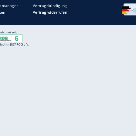
Entertainment
F
Cartoons
Spiele
D
Einbürgerungstest
Videos
f
Führerscheintest
Wissens-Quiz
f
Promi-Quiz
Witze
f
K
freenet