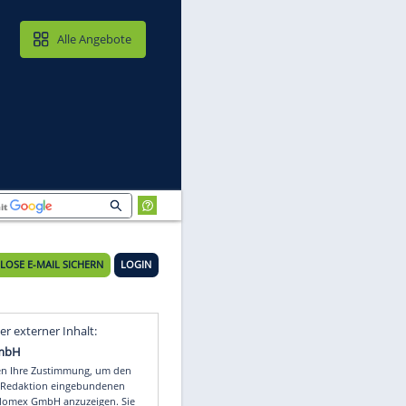
MAIL & CLOUD
Alle Angebote
KOSTENLOSE E-MAIL SICHERN
LOGIN
Video
Empfohlener externer Inhalt: