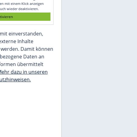
Glomex GmbH
Wir benötigen Ihre Zustimmung, um den
von unserer Redaktion eingebundenen
Inhalt von Glomex GmbH anzuzeigen. Sie
können diesen mit einem Klick anzeigen
lassen und auch wieder deaktivieren.
jetzt aktivieren
Ich bin damit einverstanden,
dass mir externe Inhalte
angezeigt werden. Damit können
personenbezogene Daten an
Drittplattformen übermittelt
werden.
Mehr dazu in unseren
Datenschutzhinweisen.