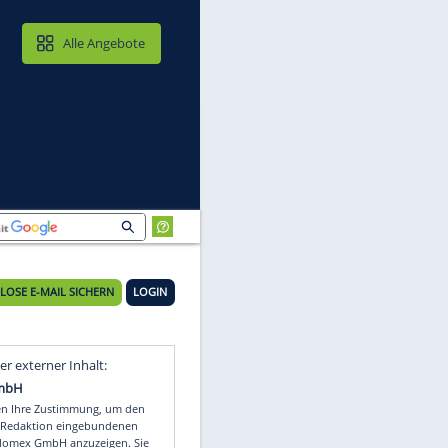
MAIL & CLOUD
Alle Angebote
KOSTENLOSE E-MAIL SICHERN
LOGIN
Video
Empfohlener externer Inhalt: