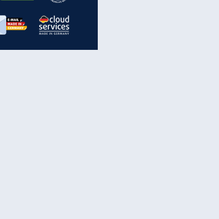
inanzen & Produkte
iscounter-Angebote
Online-Sicherheit
reenet Cloud
Ratenkredit
reenet Mail
Brutto-Netto-Rechner
reenet Webhosting
Rentenrechner
fz-Versicherung
TV-Vergleich