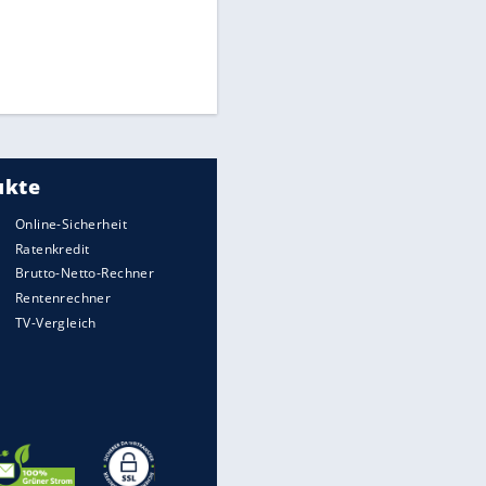
Matthäus über Infantino:
"Nicht mehr mein Fußball"
Times: Infantino bietet WM-
Finale für Unterstützung
Medien: Infantino ruft FIFA-
Mitarbeiter zu Krisentreffen