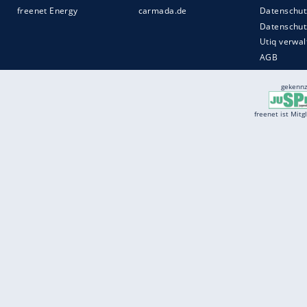
Services
Börse
Jobbörse
Spritpreis aktuell
Wetter
Ferientermine
Partnersuche
Online Angebote