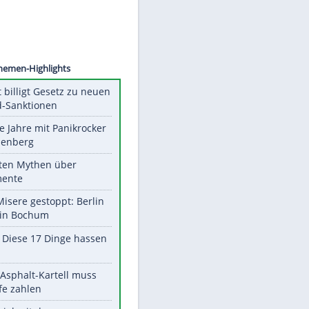
©
SID
Unsere Themen-Highlights
US-Senat billigt Gesetz zu neuen
Russland-Sanktionen
Durch die Jahre mit Panikrocker
Udo Lindenberg