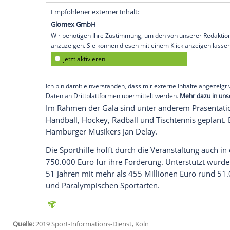
Wiesbaden
(SID) - Der 49. Ball des Sport
ganz im Zeichen der
Ballsportarten
. Unte
der Benefiz-Veranstaltung am 2. Februar
Handball-WM ein Zeichen für die Vielfalt
Insgesamt erwartet die Sporthilfe knapp
RheinMain CongressCenter. Darunter sin
Becker
,
Günter Netzer
und
Heiner Brand
Speerwurf-Olympiasieger
Thomas Röhle
Weltmeister
Patrick Lange
.
Empfohlener externer Inhalt:
Glomex GmbH
Wir benötigen Ihre Zustimmung, um den von un
anzuzeigen. Sie können diesen mit einem Klick a
jetzt aktivieren