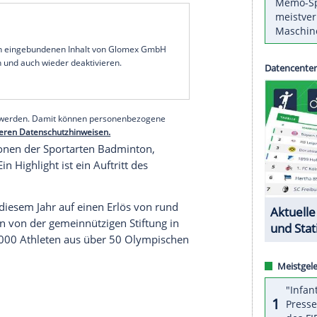
s der
Deutschen Sporthilfe
steht in diesem Jahr
r dem Motto "Ball der Bälle" will die Stiftung bei
 in
Wiesbaden
eine Woche nach dem Ende der
 des Sports setzen.
 1800 Gäste im neu fertiggestellten Wiesbadener
d in diesem Jahr Sportler-Granden wie
Boris
sowie etliche aktive Topathleten wie etwa
r
oder der
Sportler des Jahres
und Triathlon-
serer Redaktion eingebundenen Inhalt von Glomex GmbH
nzeigen lassen und auch wieder deaktivieren.