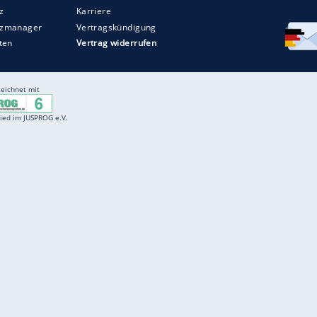
Entertainment
F
Cartoons
Spiele
D
Einbürgerungstest
Videos
f
Führerscheintest
Wissens-Quiz
f
Promi-Quiz
Witze
f
K
freenet