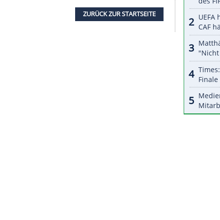
halte angezeigt werden. Damit können personenbezogene
r dazu in unseren Datenschutzhinweisen.
Präsentationen der Sportarten Badminton,
geplant. Ein Highlight ist ein Auftritt des
ung auch in diesem Jahr auf einen Erlös von rund
tützt wurden von der gemeinnützigen Stiftung in
uro rund 51.000 Athleten aus über 50 Olympischen
ZURÜCK ZUR STARTS