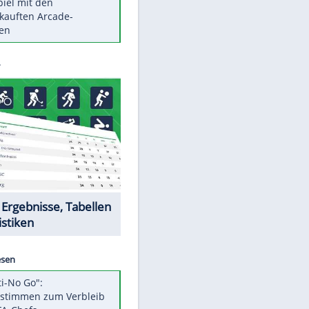
Die größten Mythen über
Medikamente
Auftakt-Misere gestoppt: Berlin
gewinnt in Bochum
Vorsicht: Diese 17 Dinge hassen
Katzen
Illegales Asphalt-Kartell muss
Mio-Strafe zahlen
Memo-Spiel mit den
meistverkauften Arcade-
Maschinen
Datencenter