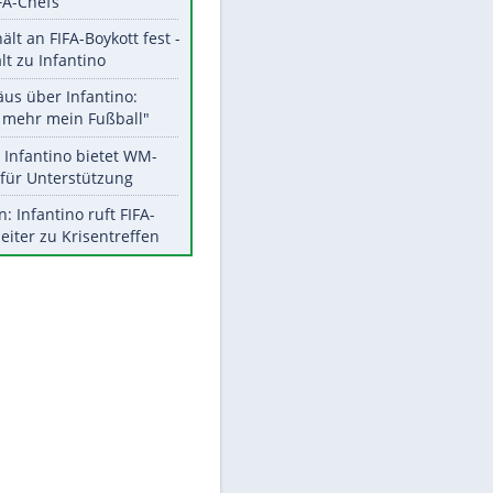
Aktuelle Ergebnisse, Tabellen
und Statistiken
Meistgelesen
"Infanti-No Go":
Pressestimmen zum Verbleib
des FIFA-Chefs
EITE
UEFA hält an FIFA-Boykott fest -
CAF hält zu Infantino