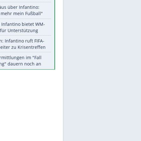
Aktuelle Ergebnisse, Tabellen
und Statistiken
Meistgelesen
"Infanti-No Go":
Pressestimmen zum Verbleib
des FIFA-Chefs
Matthäus über Infantino:
"Nicht mehr mein Fußball"
EITE