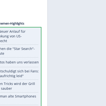
©
SID
Unsere Themen-Highlights
Trump: Neuer Anlauf für
Beschränkung von US-
Geburtsrecht
Das machen die "Star Search"-