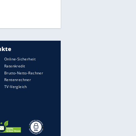
Times: Infantino bietet WM-
Finale für Unterstützung
Medien: Infantino ruft FIFA-
Mitarbeiter zu Krisentreffen
DFB: Ermittlungen im "Fall
Freigang" dauern noch an