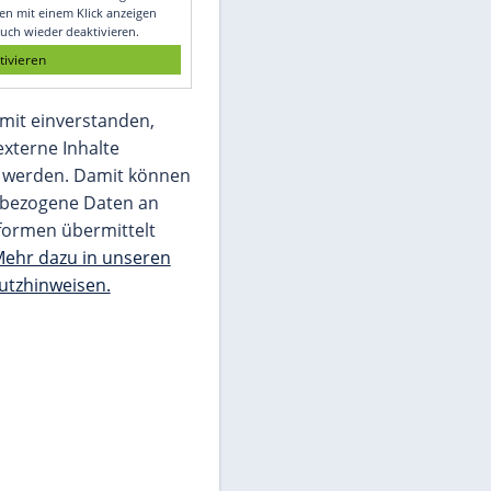
Glomex GmbH
Wir benötigen Ihre Zustimmung, um den
von unserer Redaktion eingebundenen
Inhalt von Glomex GmbH anzuzeigen. Sie
können diesen mit einem Klick anzeigen
lassen und auch wieder deaktivieren.
jetzt aktivieren
Ich bin damit einverstanden,
dass mir externe Inhalte
angezeigt werden. Damit können
personenbezogene Daten an
Drittplattformen übermittelt
werden.
Mehr dazu in unseren
Datenschutzhinweisen.