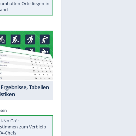
Stars heute
Diese Autos haben uns verlassen
Reese entschuldigt sich bei Fans:
"Tut mir aufrichtig leid"
Mit diesen Tricks wird der Grill
ruckzuck sauber
So nutzt man alte Smartphones
sinnvoll
Diese traumhaften Orte liegen in
Deutschland
Datencenter