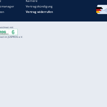
Entertainment
F
Cartoons
Spiele
D
Einbürgerungstest
Videos
f
Führerscheintest
Wissens-Quiz
f
Promi-Quiz
Witze
f
K
freenet