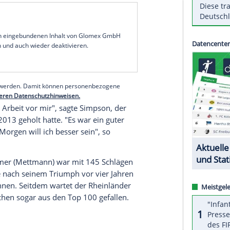
ger Woods
hat bei der
Players Championship
in
 beste Runde des Jahres gespielt. Dem früheren
72-Kurs eine 65, mit insgesamt 208 Schlägen
rtag vom 68. bis auf den neunten Platz nach vorn.
e liegt bei dem mit 10,5 Millionen Dollar
hrige Amerikaner stellte mit 197 Schlägen nach
aliers
Greg Norman
aus dem Jahr 1994 ein. Erster
nners Simpson ist
Danny Lee
(Neuseeland/204).
stenerste
Dustin Johnson
(USA/206).
serer Redaktion eingebundenen Inhalt von Glomex GmbH
nzeigen lassen und auch wieder deaktivieren.