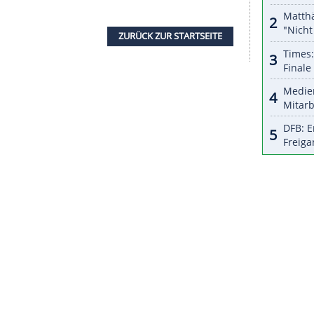
halte angezeigt werden. Damit können personenbezogene
r dazu in unseren Datenschutzhinweisen.
h habe viel Arbeit vor mir", sagte Simpson, der
der US-Tour 2013 geholt hatte. "Es war ein guter
hofft hatte. Morgen will ich besser sein", so
Martin Kaymer (Mettmann) war mit 145 Schlägen
ährige hatte nach seinem Triumph vor vier Jahren
 Open gewonnen. Seitdem wartet der Rheinländer
ist er inzwischen sogar aus den Top 100 gefallen.
ZURÜCK ZUR STARTS