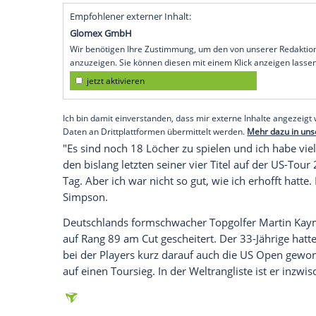
Ponte Vedra Beach
(SID) - US-Golfstar
Ti
Ponte Vedra Beach
/
Florida
seine bislang
Weltranglistenersten
gelang auf dem Par-
schob sich
Woods
(42) am dritten Turnie
Weiter mit großem Vorsprung an der Spitz
dotierten Event Webb Simpson. Der 32-jä
drei Runden den Turnierrekord des Austr
Verfolger des ehemaligen US-Open-Gewi
Auf dem dritten Platz liegt der
Weltrangli
Empfohlener externer Inhalt:
Glomex GmbH
Wir benötigen Ihre Zustimmung, um den von un
anzuzeigen. Sie können diesen mit einem Klick a
jetzt aktivieren