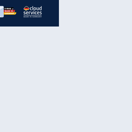
inanzen & Produkte
iscounter-Angebote
Online-Sicherheit
reenet Cloud
Ratenkredit
reenet Mail
Brutto-Netto-Rechner
reenet Webhosting
Rentenrechner
fz-Versicherung
TV-Vergleich