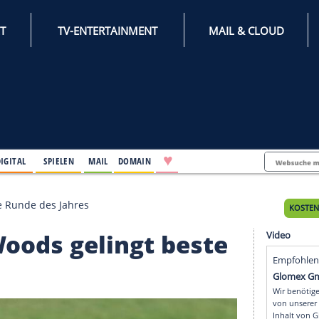
INTERNET
TV-ENTERTAINMENT
♥
IFESTYLE
DIGITAL
SPIELEN
MAIL
DOMAIN
elingt beste Runde des Jahres
p: Woods gelingt bes