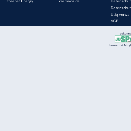
Services
Börse
Jobbörse
Spritpreis aktuell
Wetter
Ferientermine
Partnersuche
Online Angebote