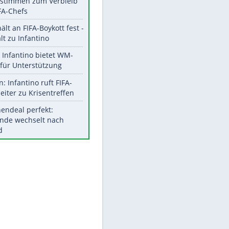
Aktuelle Ergebnisse, Tabellen
und Statistiken
Meistgelesen
"Infanti-No Go":
EITE
Pressestimmen zum Verbleib
des FIFA-Chefs
UEFA hält an FIFA-Boykott fest -