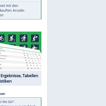
Die größten Mythen über
Medikamente
Witteks über Beinahe-
Amputation: "Hätte böse enden
können"
Vorsicht: Diese 17 Dinge hassen
Katzen
Illegales Asphalt-Kartell muss
Mio-Strafe zahlen
Memo-Spiel mit den
meistverkauften Arcade-
Maschinen
Datencenter