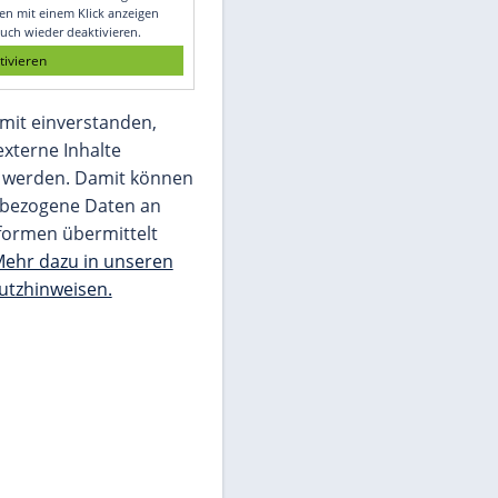
Glomex GmbH
Wir benötigen Ihre Zustimmung, um den
von unserer Redaktion eingebundenen
Inhalt von Glomex GmbH anzuzeigen. Sie
können diesen mit einem Klick anzeigen
lassen und auch wieder deaktivieren.
jetzt aktivieren
Ich bin damit einverstanden,
dass mir externe Inhalte
angezeigt werden. Damit können
personenbezogene Daten an
Drittplattformen übermittelt
werden.
Mehr dazu in unseren
Datenschutzhinweisen.