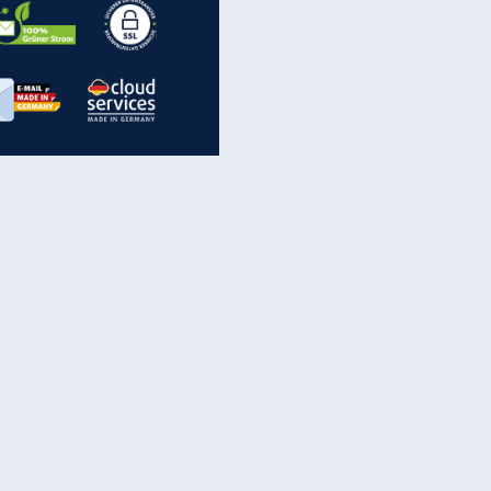
inanzen & Produkte
iscounter-Angebote
Online-Sicherheit
reenet Cloud
Ratenkredit
reenet Mail
Brutto-Netto-Rechner
reenet Webhosting
Rentenrechner
fz-Versicherung
TV-Vergleich