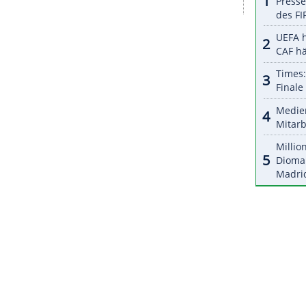
von geplanten fünf aufeinanderfolgenden
6.) sowie bei der
BMW
Open
in
München
(2.)
is 11. Juli).
pen
(15. bis 18. Juli) in
Royal
St. George's im
r
jedoch noch nicht qualifiziert ist. Sollte er in
unter die besten drei
Golfer
kommen, wäre ihm
ZURÜCK ZUR STARTS