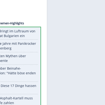
©
SID
Unsere Themen-Highlights
Drohne dringt im Luftraum von
Nato-Staat Bulgarien ein
Durch die Jahre mit Panikrocker
Udo Lindenberg