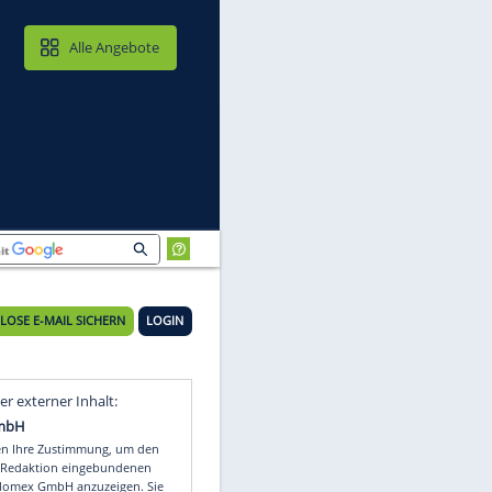
MAIL & CLOUD
Alle Angebote
KOSTENLOSE E-MAIL SICHERN
LOGIN
Video
Empfohlener externer Inhalt: