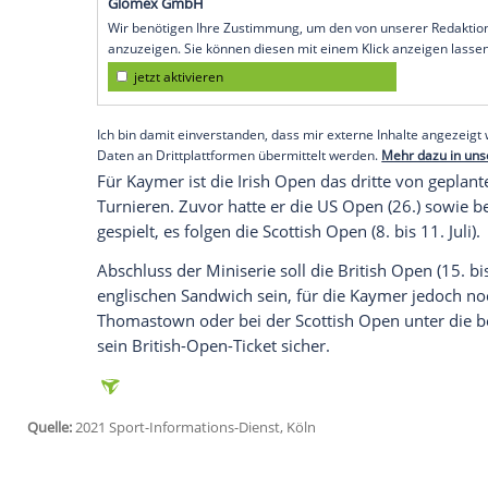
ersten Durchgang am Donnerstag war de
geteilten vierten Rang ins
Klubhaus
zurüc
Tokio-Starter
Maximilian Kieffer
verbesse
Spielen
(23. Juli bis 8. August) gegenüber
Düsseldorfer
legte nach seiner 71 am Fre
Platz (138) in die zwei abschließenden 
zur Halbzeit mit 131 Schlägen (64+67) s
Empfohlener externer Inhalt:
Glomex GmbH
Wir benötigen Ihre Zustimmung, um den von un
anzuzeigen. Sie können diesen mit einem Klick a
jetzt aktivieren
Ich bin damit einverstanden, dass mir externe In
Daten an Drittplattformen übermittelt werden.
Meh