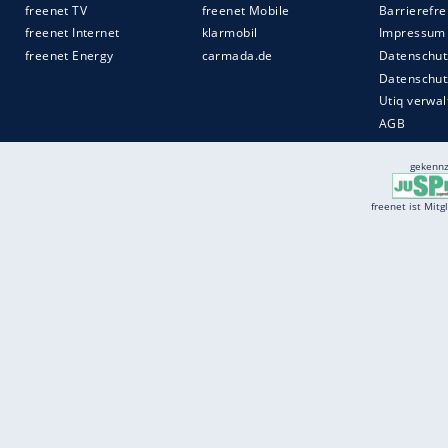
Services
Börse
Jobbörse
Spritpreis aktuell
Wetter
Ferientermine
Partnersuche