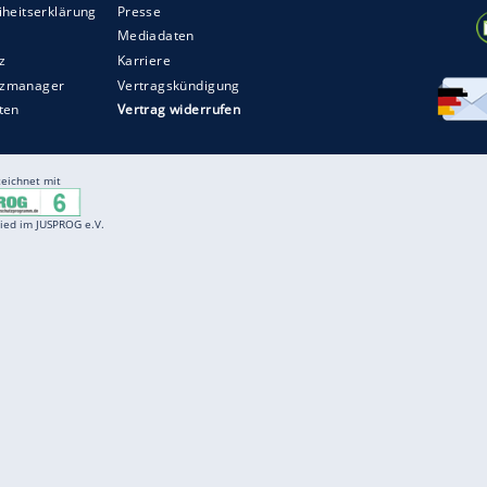
Entertainment
F
Cartoons
Spiele
D
Einbürgerungstest
Videos
f
Führerscheintest
Wissens-Quiz
f
Promi-Quiz
Witze
f
K