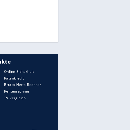
CAF hält zu Infantino
Times: Infantino bietet WM-
Finale für Unterstützung
Medien: Infantino ruft FIFA-
Mitarbeiter zu Krisentreffen
Millionendeal perfekt:
Diomande wechselt nach
Madrid