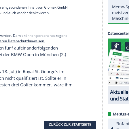
r 36-jährige
Kaymer
mit einer 67 auf dem
kgekehrt.
rte sich drei Wochen vor den
Olympischen
 seiner
Auftaktrunde
derweil um vier Schläge. Der
itag eine 67 hin und geht auf dem geteilten 23.
Runden.
Lucas Herbert
aus
Australien
führt das Feld
ouverän an.
serer Redaktion eingebundenen Inhalt von Glomex GmbH
nzeigen lassen und auch wieder deaktivieren.
halte angezeigt werden. Damit können personenbezogene
r dazu in unseren Datenschutzhinweisen.