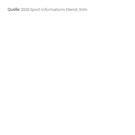
Köln
(SID) - Durch eine starke dritte Run
Jährige mit insgesamt 213 Schlägen auf d
US-Amerikaner
John Catlin
liegt mit zwe
drei Löchern unter Par blieb.
Am Sonntag geht der zweimalige Major-G
Runde. Vor einer Woche lag
Kaymer
im en
Umläufen auf dem zweiten Rang, musste 
begnügen.
Quelle:
2020 Sport-Informations-Dienst, Köln