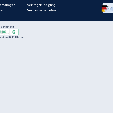
Entertainment
F
Cartoons
Spiele
D
Einbürgerungstest
Videos
f
Führerscheintest
Wissens-Quiz
f
Promi-Quiz
Witze
f
K
freenet