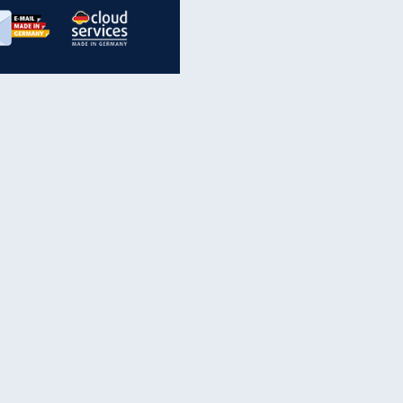
inanzen & Produkte
iscounter-Angebote
Online-Sicherheit
reenet Cloud
Ratenkredit
reenet Mail
Brutto-Netto-Rechner
reenet Webhosting
Rentenrechner
fz-Versicherung
TV-Vergleich