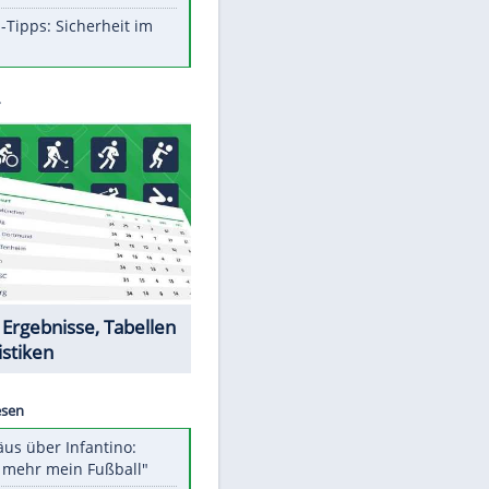
Aufruhr!
Was bei der Vogelfütterung
wirklich sinnvoll ist
Die schlimmsten Bad Boys der
Sportwelt
Im Zeitraffer: Die Entwicklung
des Lenkrades
So sollte man Ohren auf keinen
Fall reinigen
Experten-Tipps: Sicherheit im
Internet
EITE
Datencenter