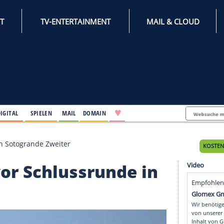
INTERNET
TV-ENTERTAINMENT
♥
IFESTYLE
DIGITAL
SPIELEN
MAIL
DOMAIN
lussrunde in Sotogrande Zweiter
er vor Schlussrunde 