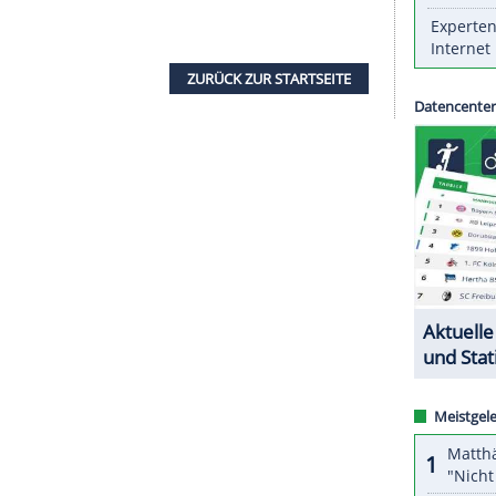
de auf dem Par-71-Kurs verbesserte sich der 35-
en zweiten Platz in der Gesamtwertung. Einzig der
i Schlägen weniger vor
Kaymer
, der am Samstag an
ewinner um 12.50 Uhr auf seine vierte und letzte
glischen Sutton Coldfield ebenfalls nach drei
sich am Ende aber mit dem dritten Platz
ZURÜCK ZUR STARTS