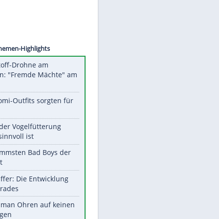
©
SID
Unsere Themen-Highlights
Sprengstoff-Drohne am
Flughafen: "Fremde Mächte" am
Werk?
Diese Promi-Outfits sorgten für