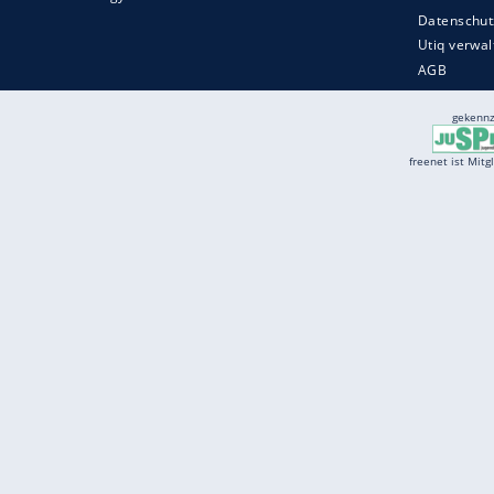
Services
Börse
Jobbörse
Spritpreis aktuell
Wetter
Ferientermine
Partnersuche
Online Angebote