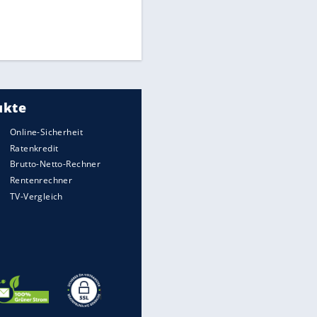
Die spektakulärsten Handball-
Bilder
DFB: Ermittlungen im "Fall
Freigang" dauern noch an
"Sehr hohe Qualität":
Lewandowski mit Doppelpack