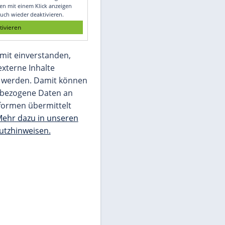
Glomex GmbH
Wir benötigen Ihre Zustimmung, um den
von unserer Redaktion eingebundenen
Inhalt von Glomex GmbH anzuzeigen. Sie
können diesen mit einem Klick anzeigen
lassen und auch wieder deaktivieren.
jetzt aktivieren
Ich bin damit einverstanden,
dass mir externe Inhalte
angezeigt werden. Damit können
personenbezogene Daten an
Drittplattformen übermittelt
werden.
Mehr dazu in unseren
Datenschutzhinweisen.