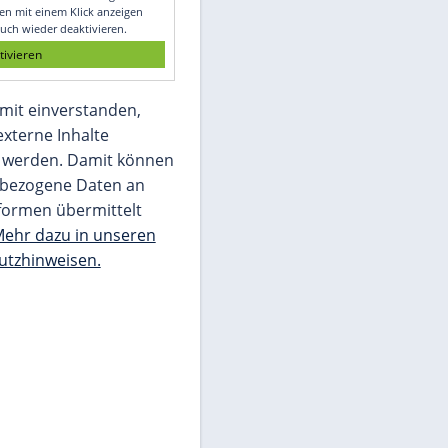
Glomex GmbH
Wir benötigen Ihre Zustimmung, um den
von unserer Redaktion eingebundenen
Inhalt von Glomex GmbH anzuzeigen. Sie
können diesen mit einem Klick anzeigen
lassen und auch wieder deaktivieren.
jetzt aktivieren
Ich bin damit einverstanden,
dass mir externe Inhalte
angezeigt werden. Damit können
personenbezogene Daten an
Drittplattformen übermittelt
werden.
Mehr dazu in unseren
Datenschutzhinweisen.