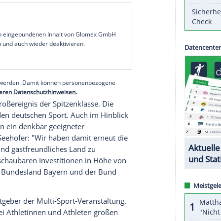
htathletik, Radsport, Golf, Turnen, Rudern und
-Medaillen. Eine weitere Disziplin soll das
te Sportveranstaltung seit
Olympia
1972, die in
Olympiapark
ausgetragen - 50 Jahre nach den
shauptstadt. Gerudert wird auf der
e soll renoviert werden. Die Stadt
München
hatte
ffentlich-rechtlichen Sender
ARD
und
ZDF
werden
hten.
serer Redaktion eingebundenen Inhalt von Glomex GmbH
nzeigen lassen und auch wieder deaktivieren.