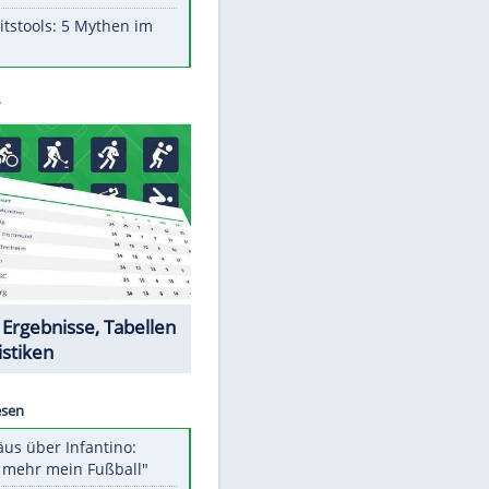
Aufruhr!
Was bei der Vogelfütterung
wirklich sinnvoll ist
"Infanti-No Go": Pressestimmen
zum Verbleib des FIFA-Chefs
Im Zeitraffer: Die Entwicklung
des Lenkrades
Lebensmittel, die nicht schlecht
werden
Sicherheitstools: 5 Mythen im
Check
Datencenter