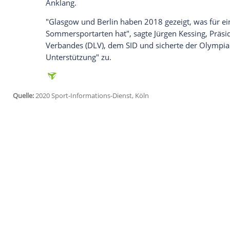
Ich bin damit einverstanden, dass mir externe In
Daten an Drittplattformen übermittelt werden.
Meh
"Die European Championships 2022 sind
Entscheidung für
München
ist ein großer
auf seine Geschichte ist der
Olympiapark
Austragungsort", sagte Bundesinnenmini
Gelegenheit, Deutschland als ein sportbe
präsentieren." Die Veranstalter kalkulie
100 Millionen Euro, die sich die Stadt
Mü
teilen sollen.
Im vergangenen Jahr waren Berlin und Gl
Damals feierte das Event seine Premiere
Anklang.
"Glasgow und Berlin haben 2018 gezeigt, 
Sommersportarten hat", sagte Jürgen Kess