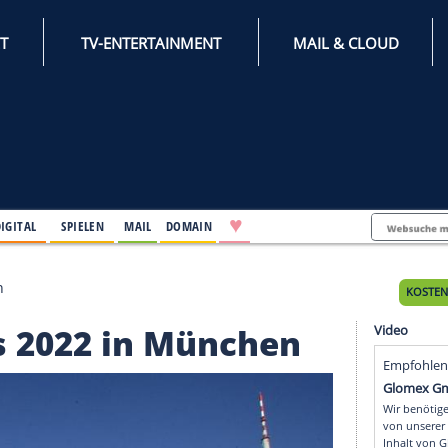
INTERNET
TV-ENTERTAINMENT
♥
IFESTYLE
DIGITAL
SPIELEN
MAIL
DOMAIN
 in München
hips 2022 in Münche