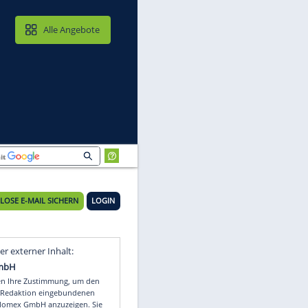
MAIL & CLOUD
Alle Angebote
KOSTENLOSE E-MAIL SICHERN
LOGIN
n
Video
Empfohlener externer Inhalt: