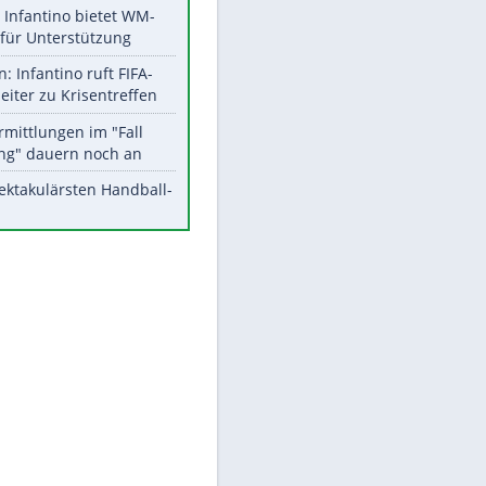
Aktuelle Ergebnisse, Tabellen
und Statistiken
Meistgelesen
Matthäus über Infantino:
"Nicht mehr mein Fußball"
Times: Infantino bietet WM-
Finale für Unterstützung