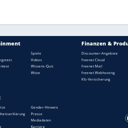
der
Olympiapark GmbH
München
die "volle
ZURÜCK ZUR STARTS