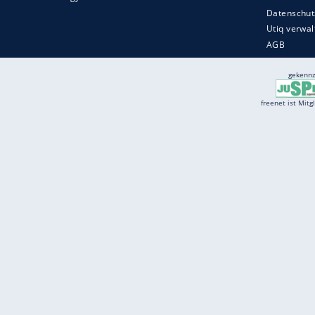
Services
Börse
Jobbörse
Spritpreis aktuell
Wetter
Ferientermine
Partnersuche
Online Angebote