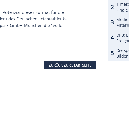
halte angezeigt werden. Damit können personenbezogene
r dazu in unseren Datenschutzhinweisen.
 ein
Sportgroßereignis
der
Spitzenklasse
. Die
 Erfolg für den deutschen Sport. Auch im Hinblick
in
München
ein denkbar geeigneter
ster
Horst Seehofer
: "Wir haben damit erneut die
geistertes und gastfreundliches Land zu
ren mit überschaubaren Investitionen in Höhe von
nchen
, das Bundesland Bayern und der Bund
asgow Gastgeber der Multi-Sport-Veranstaltung.
 und fand bei Athletinnen und Athleten großen
was für ein Potenzial dieses Format für die
ing, Präsident des Deutschen Leichtathletik-