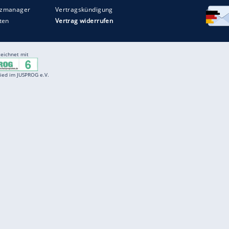
Entertainment
F
Cartoons
Spiele
D
Einbürgerungstest
Videos
f
Führerscheintest
Wissens-Quiz
f
Promi-Quiz
Witze
f
K
freenet