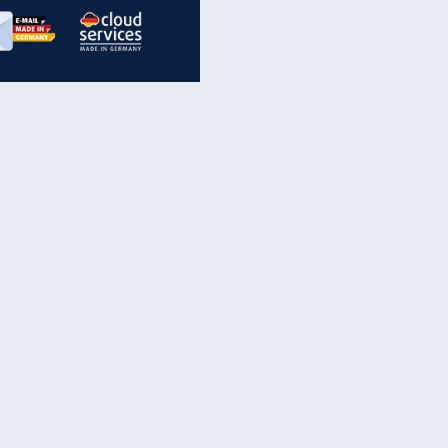
inanzen & Produkte
iscounter-Angebote
Online-Sicherheit
reenet Cloud
Ratenkredit
reenet Mail
Brutto-Netto-Rechner
reenet Webhosting
Rentenrechner
fz-Versicherung
TV-Vergleich