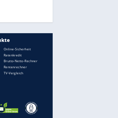
Medien: Infantino ruft FIFA-
Mitarbeiter zu Krisentreffen
DFB: Ermittlungen im "Fall
Freigang" dauern noch an
Die spektakulärsten Handball-
Bilder
EITE