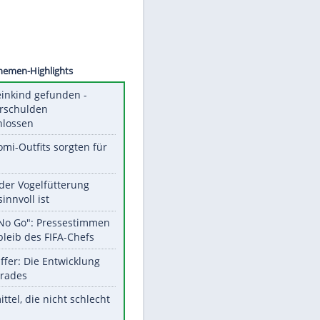
©
SID
Unsere Themen-Highlights
Totes Kleinkind gefunden -
Fremdverschulden
ausgeschlossen
Diese Promi-Outfits sorgten für