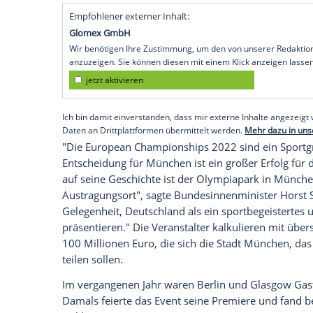
Athleten erwartet. In den Sportarten Leic
Triathlon
kämpfen sie um mehr als 150 EM
Programm noch ergänzen. Es ist die größ
München
stattfindet.
Die Wettkämpfe werden größtenteils im
Sommerspielen in der bayerischen Lande
Regattastrecke in
Oberschleißheim
, dies
die Bewerbung im Juni abgesegnet. Die ö
umfangreich von den Wettkämpfen beric
Empfohlener externer Inhalt:
Glomex GmbH
Wir benötigen Ihre Zustimmung, um den von un
anzuzeigen. Sie können diesen mit einem Klick a
jetzt aktivieren