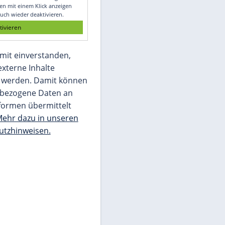
Glomex GmbH
Wir benötigen Ihre Zustimmung, um den
von unserer Redaktion eingebundenen
Inhalt von Glomex GmbH anzuzeigen. Sie
können diesen mit einem Klick anzeigen
lassen und auch wieder deaktivieren.
jetzt aktivieren
Ich bin damit einverstanden,
dass mir externe Inhalte
angezeigt werden. Damit können
personenbezogene Daten an
Drittplattformen übermittelt
werden.
Mehr dazu in unseren
Datenschutzhinweisen.