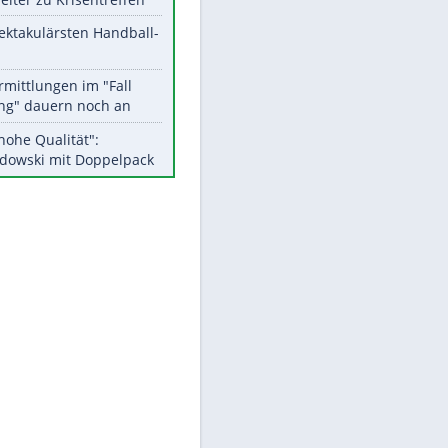
Aktuelle Ergebnisse, Tabellen
und Statistiken
Meistgelesen
EITE
Matthäus über Infantino:
"Nicht mehr mein Fußball"
Medien: Infantino ruft FIFA-
Mitarbeiter zu Krisentreffen
Die spektakulärsten Handball-
Bilder