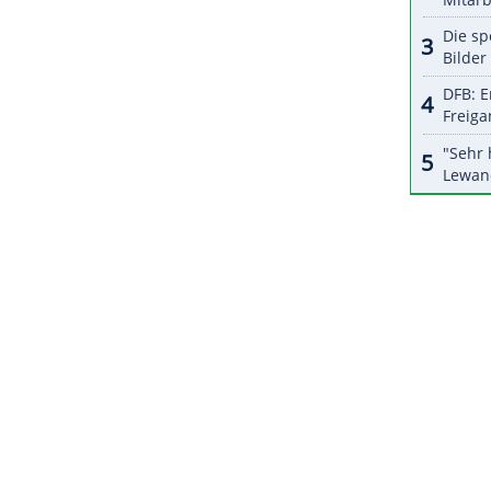
er
wartet seit seinem US-Open-Triumph im Juni
our liegt sein letzter Erfolg sogar fast neun Jahre
heinländer die World Golf Championship in
 ist ein dritter Rang bei der Dutch Open 2017.
ZURÜCK ZUR STARTS