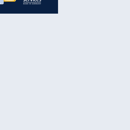
inanzen & Produkte
iscounter-Angebote
Online-Sicherheit
reenet Cloud
Ratenkredit
reenet Mail
Brutto-Netto-Rechner
reenet Webhosting
Rentenrechner
fz-Versicherung
TV-Vergleich