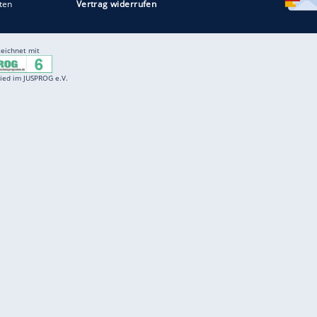
Entertainment
F
Cartoons
Spiele
D
Einbürgerungstest
Videos
f
Führerscheintest
Wissens-Quiz
f
Promi-Quiz
Witze
f
K
freenet
Kundenservice
Gender-Hinweis