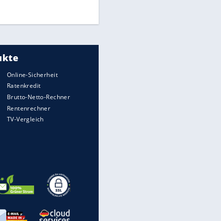
DFB: Ermittlungen im "Fall
Freigang" dauern noch an
"Sehr hohe Qualität":
Lewandowski mit Doppelpack