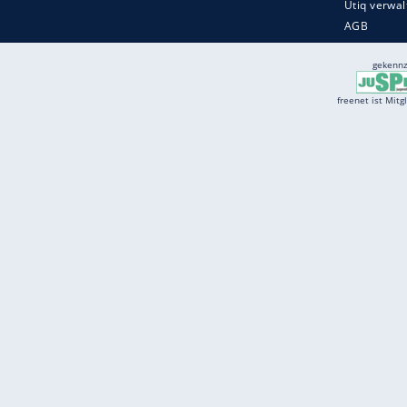
Services
Börse
Jobbörse
Spritpreis aktuell
Wetter
Ferientermine
Partnersuche
Online Angebote
freenet Mobilfunk
freenet Video