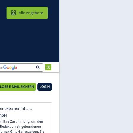
MAIL & CLOUD
Alle Angebote
KOSTENLOSE E-MAIL SICHERN
LOGIN
Video
Empfohlener externer Inhalt: