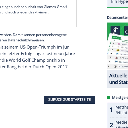
artin Kaymer
(
Mettmann
) und
Sebastian Heisele
Brescia
beste Chancen auf ein
Topresultat
. Der
lte am dritten Tag auf dem Par-72 Platz eine 68
s Achter in die Schlussrunde.
 einer 66 mit 201 Schlägen sogar auf Platz vier
pitzenreiter vor den letzten 18 Löchern sind die
wan
mit jeweils 197 Schlägen.
serer Redaktion eingebundenen Inhalt von Glomex GmbH
nzeigen lassen und auch wieder deaktivieren.
halte angezeigt werden. Damit können personenbezogene
r dazu in unseren Datenschutzhinweisen.