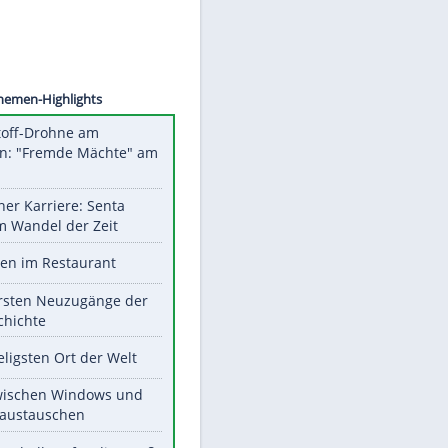
©
SID
Unsere Themen-Highlights
Sprengstoff-Drohne am
Flughafen: "Fremde Mächte" am
Werk?
Bilder einer Karriere: Senta