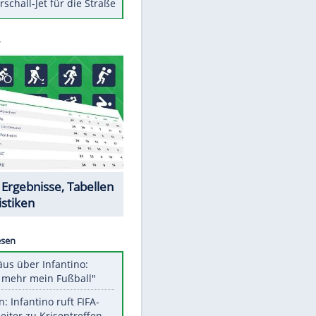
Berger im Wandel der Zeit
Todsünden im Restaurant
Die teuersten Neuzugänge der
BVB-Geschichte
Die gruseligsten Ort der Welt
Daten zwischen Windows und
Android austauschen
Ein Hyperschall-Jet für die Straße
Datencenter