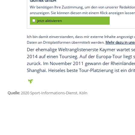
Köln
(SID) -
Deutschlands
bester Golfer
M
(
München
) haben bei der Italian Open in
zweimalige Major-Gewinner
Kaymer
spie
und geht am Sonntag mit 203 Schlägen al
Noch besser machte es
Heisele
, der nach
des Leaderboards kletterte. Gemeinsame S
Engländer
Laurie Canter
und
Ross McGo
Empfohlener externer Inhalt:
Glomex GmbH
Wir benötigen Ihre Zustimmung, um den von un
anzuzeigen. Sie können diesen mit einem Klick a
jetzt aktivieren
Ich bin damit einverstanden, dass mir externe In
Daten an Drittplattformen übermittelt werden.
Meh