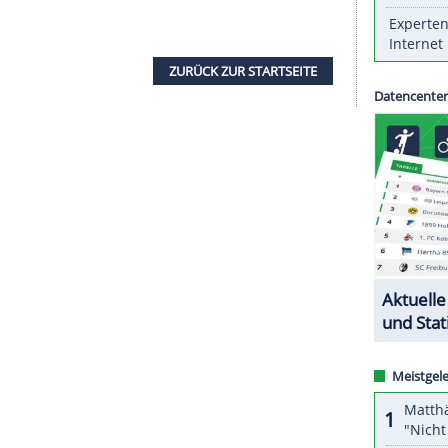
ex Cejka
(
München
) hat beim US-Tour-Turnier in
 Cut eine solide dritte Runde gespielt. Der 46-
 Virginia eine Par-70-Runde und verbesserte sich
Schlägen um einen Platz auf Rang 32.
t 7,1 Millionen Dollar dotierten Wettbewerb
 Der 24-jährige Kolumbianer wies nach einer 68
ägen Rückstand folgte der US-Profi Robert Streb
ZURÜCK ZUR STARTS