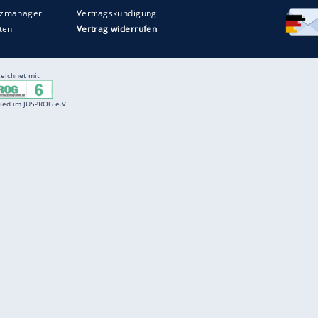
Entertainment
F
Cartoons
Spiele
D
Einbürgerungstest
Videos
f
Führerscheintest
Wissens-Quiz
f
Promi-Quiz
Witze
f
K
freenet