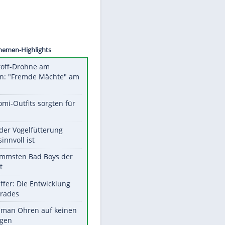
©
SID
Unsere Themen-Highlights
Sprengstoff-Drohne am
Flughafen: "Fremde Mächte" am
Werk?
Diese Promi-Outfits sorgten für