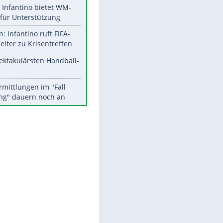
Aktuelle Ergebnisse, Tabellen
und Statistiken
Meistgelesen
Matthäus über Infantino:
"Nicht mehr mein Fußball"
Times: Infantino bietet WM-
Finale für Unterstützung