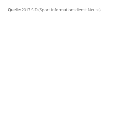
White Sulphur Springs (SID) - Golfprofi
Al
White Sulphur Springs nach überstandenem
Jährige absolvierte auf dem Kurs in West
im Gesamtklassement mit insgesamt 207 
Die Spitze des Leadersboards bei dem mi
verteidigte Sebastian Munoz erfolgreich.
insgesamt 196 Schläge auf. Mit zwei Schl
auf Position zwei.
Quelle:
2017 SID (Sport Informationsdienst Neuss)