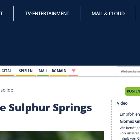
INTERNET
TV-ENTERTAINMENT
♥
IFESTYLE
DIGITAL
SPIELEN
MAIL
DOMAIN
hur Springs solide
 White Sulphur Springs