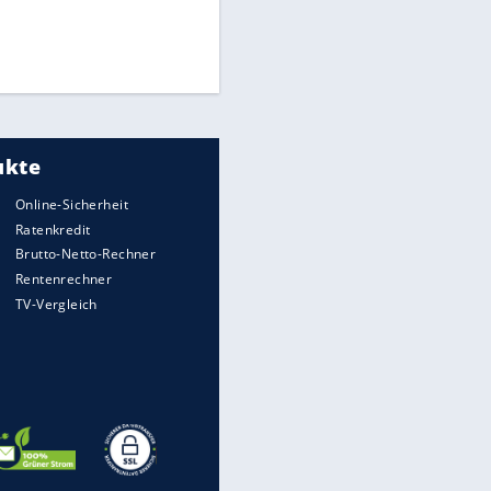
Medien: Infantino ruft FIFA-
Mitarbeiter zu Krisentreffen
Die spektakulärsten Handball-
Bilder
DFB: Ermittlungen im "Fall
Freigang" dauern noch an