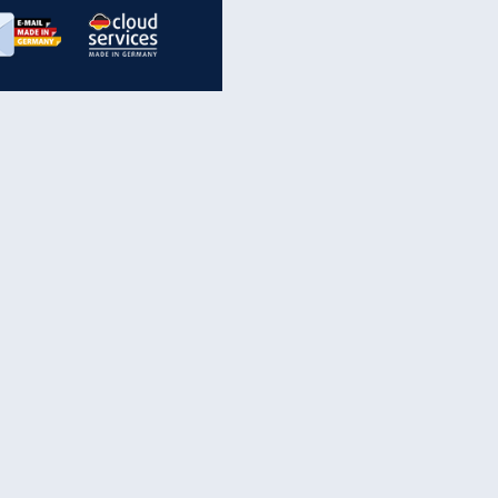
inanzen & Produkte
iscounter-Angebote
Online-Sicherheit
reenet Cloud
Ratenkredit
reenet Mail
Brutto-Netto-Rechner
reenet Webhosting
Rentenrechner
fz-Versicherung
TV-Vergleich