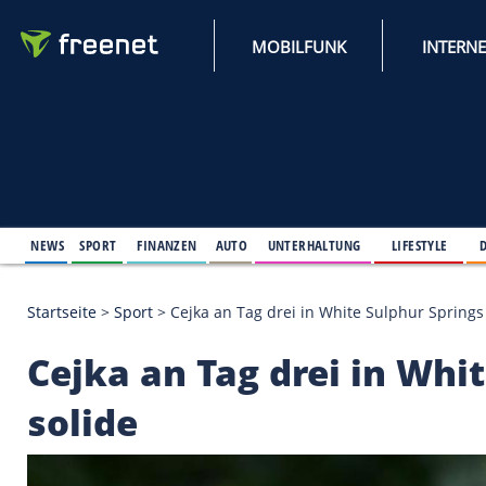
MOBILFUNK
NEWS
SPORT
FINANZEN
AUTO
UNTERHALTUNG
L
Startseite
>
Sport
>
Cejka an Tag drei in White Sulp
Cejka an Tag drei in