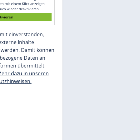
Glomex GmbH
Wir benötigen Ihre Zustimmung, um den
von unserer Redaktion eingebundenen
Inhalt von Glomex GmbH anzuzeigen. Sie
können diesen mit einem Klick anzeigen
lassen und auch wieder deaktivieren.
jetzt aktivieren
Ich bin damit einverstanden,
dass mir externe Inhalte
angezeigt werden. Damit können
personenbezogene Daten an
Drittplattformen übermittelt
werden.
Mehr dazu in unseren
Datenschutzhinweisen.