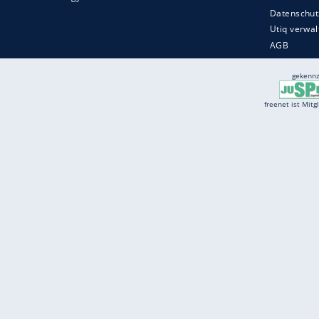
Services
Börse
Jobbörse
Spritpreis aktuell
Wetter
Ferientermine
Partnersuche
Online Angebote