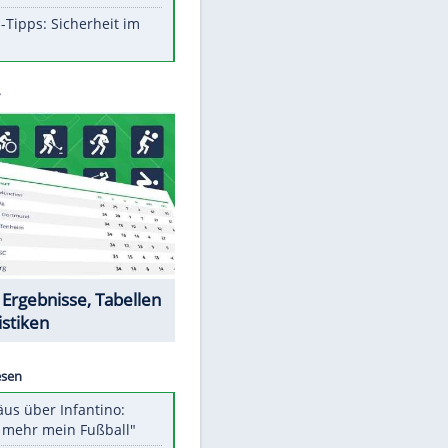
Aufruhr!
Was bei der Vogelfütterung
wirklich sinnvoll ist
Die schlimmsten Bad Boys der
Sportwelt
Im Zeitraffer: Die Entwicklung
des Lenkrades
So sollte man Ohren auf keinen
Fall reinigen
Experten-Tipps: Sicherheit im
Internet
EITE
Datencenter