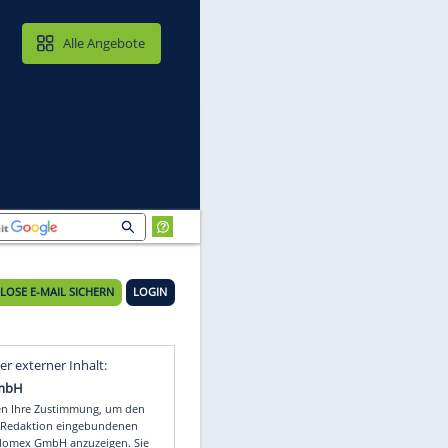
MAIL & CLOUD
Alle Angebote
KOSTENLOSE E-MAIL SICHERN
LOGIN
Video
Empfohlener externer Inhalt: