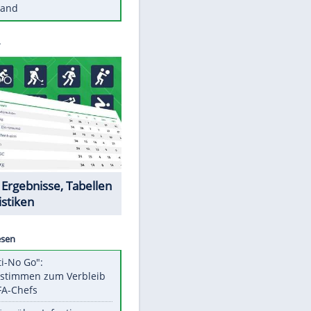
Diese Autos haben uns verlassen
Reese entschuldigt sich bei Fans:
"Tut mir aufrichtig leid"
Mit diesen Tricks wird der Grill
ruckzuck sauber
So nutzt man alte Smartphones
sinnvoll
Diese traumhaften Orte liegen in
Deutschland
Datencenter