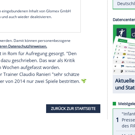
l gegen
Athletic Bilbao
zu einem
2:1
(0:0)-Erfolg in
n
Pflichtspielsieg
in Folge hat die
Roma
eine gute
ner Woche in
Spanien
.
von Inaki
Williams
in Rückstand (50.), doch der Ex-
Schlussphase
spielte die
Roma
nach einer Gelb-
 Überzahl, Eldor Schomurodow (90.+4) traf noch
serer Redaktion eingebundenen Inhalt von Glomex GmbH
nzeigen lassen und auch wieder deaktivieren.
halte angezeigt werden. Damit können personenbezogene