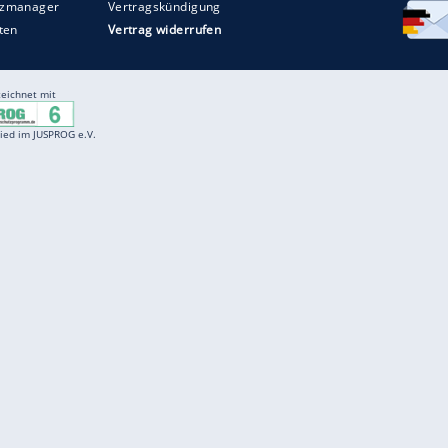
Entertainment
F
Cartoons
Spiele
D
Einbürgerungstest
Videos
f
Führerscheintest
Wissens-Quiz
f
Promi-Quiz
Witze
f
K
freenet