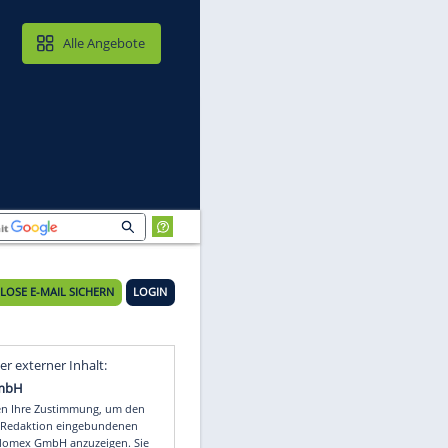
MAIL & CLOUD
Alle Angebote
KOSTENLOSE E-MAIL SICHERN
LOGIN
Video
Empfohlener externer Inhalt: