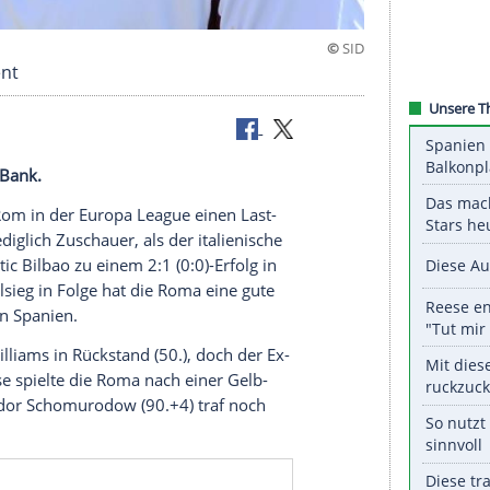
tzten Moment
nur auf der Bank.
at die
AS Rom
in der
Europa League
einen Last-
ister war lediglich
Zuschauer
, als der italienische