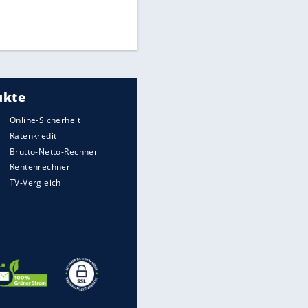
Finale für Unterstützung
UEFA hält an FIFA-Boykott fest -
CAF hält zu Infantino
Medien: Infantino ruft FIFA-
Mitarbeiter zu Krisentreffen