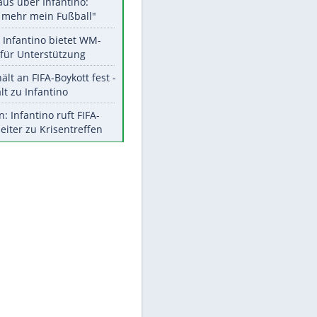
Aktuelle Ergebnisse, Tabellen
und Statistiken
Meistgelesen
EITE
"Infanti-No Go":
Pressestimmen zum Verbleib
des FIFA-Chefs
Matthäus über Infantino:
"Nicht mehr mein Fußball"
Times: Infantino bietet WM-