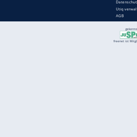
Services
Börse
Jobbörse
Spritpreis aktuell
Wetter
Ferientermine
Partnersuche
Online Angebote