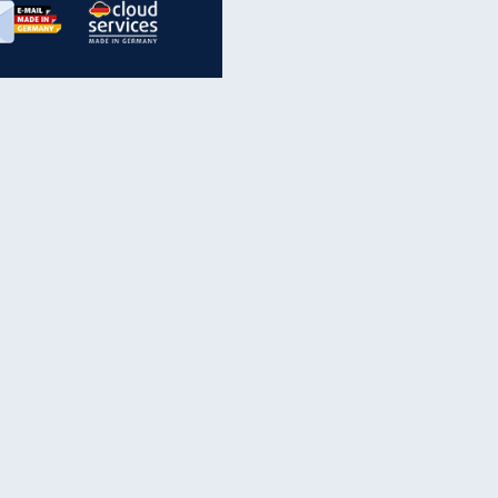
inanzen & Produkte
iscounter-Angebote
Online-Sicherheit
reenet Cloud
Ratenkredit
reenet Mail
Brutto-Netto-Rechner
reenet Webhosting
Rentenrechner
fz-Versicherung
TV-Vergleich