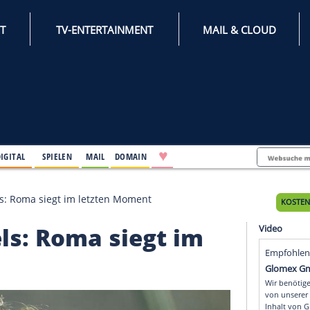
INTERNET
TV-ENTERTAINMENT
♥
IFESTYLE
DIGITAL
SPIELEN
MAIL
DOMAIN
r" Hummels: Roma siegt im letzten Moment
mmels: Roma siegt im