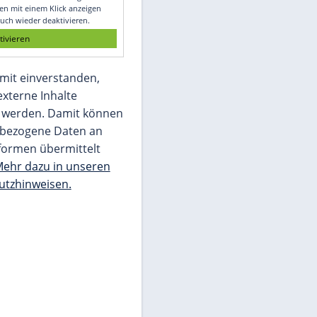
Glomex GmbH
Wir benötigen Ihre Zustimmung, um den
von unserer Redaktion eingebundenen
Inhalt von Glomex GmbH anzuzeigen. Sie
können diesen mit einem Klick anzeigen
lassen und auch wieder deaktivieren.
jetzt aktivieren
Ich bin damit einverstanden,
dass mir externe Inhalte
angezeigt werden. Damit können
personenbezogene Daten an
Drittplattformen übermittelt
werden.
Mehr dazu in unseren
Datenschutzhinweisen.