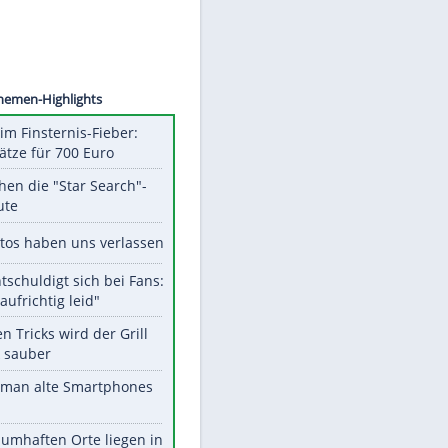
©
SID
Unsere Themen-Highlights
Spanien im Finsternis-Fieber:
Balkonplätze für 700 Euro
Das machen die "Star Search"-
Stars heute