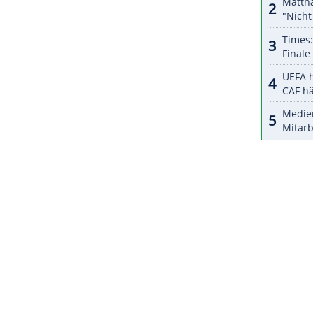
r dazu in unseren Datenschutzhinweisen.
als Tourist in
Rom
für Aufregung gesorgt. "Den
", hatte er dazu geschrieben. Das war als Kritik
n vergangenen Wochen aufgefasst worden.
sage, dass er
Trainer
Claudio Ranieri
"sehr schätze
r
Weltmeister
von 2014 nur zwei Spiele bestritten.
ZURÜCK ZUR STARTS