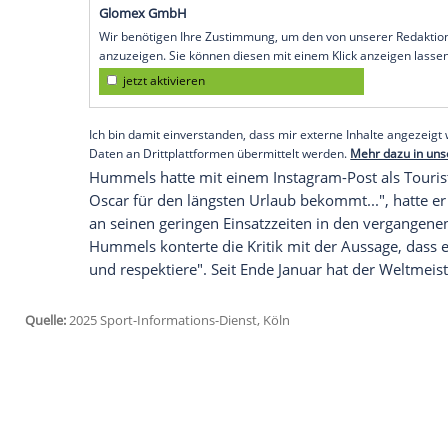
Fußball-Erstligist im Achtelfinal-Hinspie
der
Nachspielzeit
kam. Nach dem fünfte
Ausgangsposition
für das
Rückspiel
in ei
Der
Hauptstadtklub
geriet durch ein Tor 
Leipziger Angelino glich aus (56.). In der
Roten Karte gegen Yerai Alvarez (86.) in
zum Sieg.
Empfohlener externer Inhalt:
Glomex GmbH
Wir benötigen Ihre Zustimmung, um den von un
anzuzeigen. Sie können diesen mit einem Klick a
jetzt aktivieren
Ich bin damit einverstanden, dass mir externe In