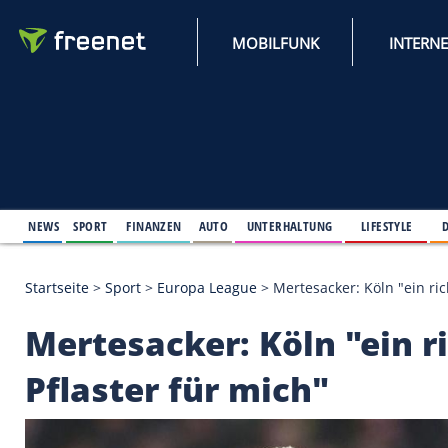
MOBILFUNK
NEWS
SPORT
FINANZEN
AUTO
UNTERHALTUNG
L
Startseite
>
Sport
>
Europa League
>
Mertesacker: Kö
Mertesacker: Köln "e