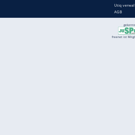
Services
Börse
Jobbörse
Spritpreis aktuell
Wetter
Ferientermine
Partnersuche
Online Angebote
freenet Mobilfunk
freenet Video