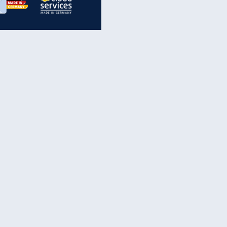
inanzen & Produkte
iscounter-Angebote
Online-Sicherheit
reenet Cloud
Ratenkredit
reenet Mail
Brutto-Netto-Rechner
reenet Webhosting
Rentenrechner
fz-Versicherung
TV-Vergleich