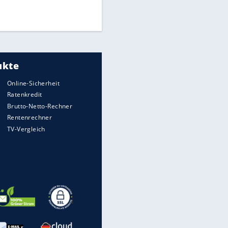
Times: Infantino bietet WM-
Finale für Unterstützung
Medien: Infantino ruft FIFA-
Mitarbeiter zu Krisentreffen
EITE