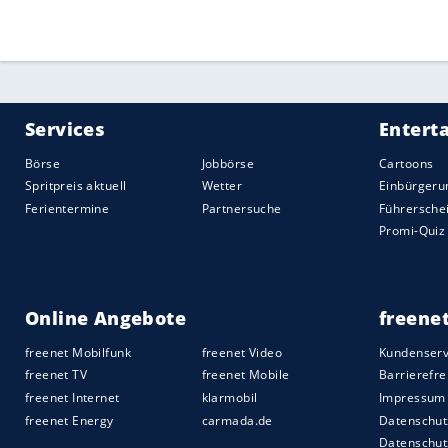
Bundesligaspielen.
Für sein Karriereende möchte der Innenv
mir nicht gereicht, den FA Cup zu gewinn
Mertesacker.
Quelle:
2017 SID (Sport Informationsdienst Neuss)