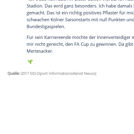
anzuzeigen. Sie können diesen mit einem Klick a
jetzt aktivieren
Ich bin damit einverstanden, dass mir externe In
Daten an Drittplattformen übermittelt werden.
Meh
"Wir scheuen uns überhaupt nicht und wol
Arsenal ist es aber nun eine neue Erfahru
Gegner gierig sind, nach
London
zu komme
Mertesacker, der bislang lediglich bei
Chelsea
(5:2 n.E.) zum Einsatz kam, sieht
Spielzeit und freut sich bereits auf das R
"Ich traue
Köln
auch in dieser Saison vie
Stadion. Das wird ganz besonders. Ich h
gemacht. Das ist ein richtig positives Pfl
schwachen Kölner
Saisonstarts
mit null 