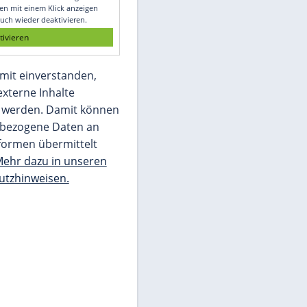
Glomex GmbH
Wir benötigen Ihre Zustimmung, um den
von unserer Redaktion eingebundenen
Inhalt von Glomex GmbH anzuzeigen. Sie
können diesen mit einem Klick anzeigen
lassen und auch wieder deaktivieren.
jetzt aktivieren
Ich bin damit einverstanden,
dass mir externe Inhalte
angezeigt werden. Damit können
personenbezogene Daten an
Drittplattformen übermittelt
werden.
Mehr dazu in unseren
Datenschutzhinweisen.