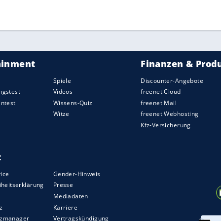
erteidiger einen besonderen Abschluss: "Es hat
en. Da gibt es noch mehr zu erreichen", sagte
ZURÜCK ZUR STARTS