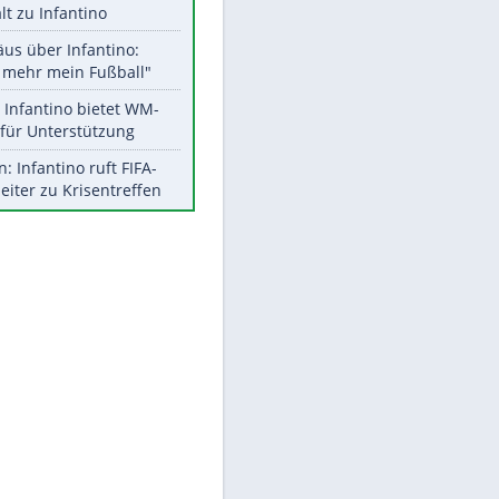
Aktuelle Ergebnisse, Tabellen
und Statistiken
Meistgelesen
"Infanti-No Go":
Pressestimmen zum Verbleib
des FIFA-Chefs
UEFA hält an FIFA-Boykott fest -
CAF hält zu Infantino
Matthäus über Infantino:
"Nicht mehr mein Fußball"