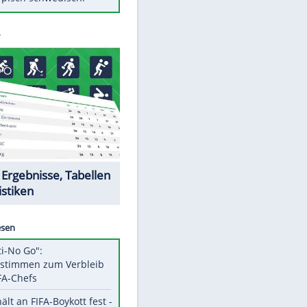
Diese Autos haben uns verlassen
Klose vor Saisonstart: "Ab
Sonntag ist Druck da"
Mit diesen Tricks wird der Grill
ruckzuck sauber
So nutzt man alte Smartphones
sinnvoll
Das ist typisch schwedisch!
Datencenter