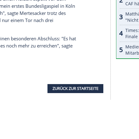
nzeigen lassen und auch wieder deaktivieren.
halte angezeigt werden. Damit können personenbezogene
r dazu in unseren Datenschutzhinweisen.
len angreifen, weil es viel zu gewinnen gibt. Für
ng. Es wird aber keine leichte Aufgabe, weil alle
n", sagte der Innenverteidiger.
m Gewinn des Community Shields gegen den
FC
 in der
Europa League
auch eine Chance auf mehr
ückspiel beim FC.
l zu. Ich habe einen Heidenrespekt vor dem
abe damals mein erstes Bundesligaspiel in
Köln
aster für mich", sagte Mertesacker trotz des
Punkten und nur einem Tor nach drei