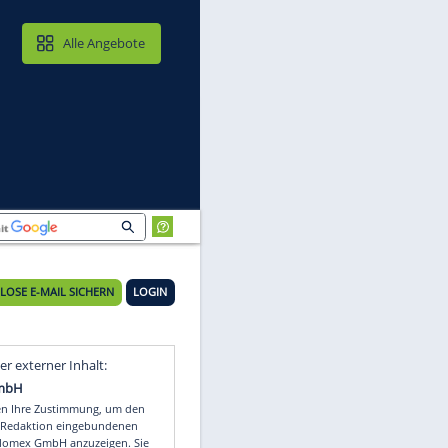
MAIL & CLOUD
Alle Angebote
KOSTENLOSE E-MAIL SICHERN
LOGIN
Video
Empfohlener externer Inhalt: