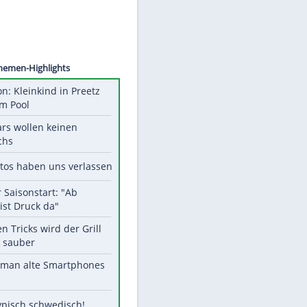
©
SID
Unsere Themen-Highlights
Obduktion: Kleinkind in Preetz
ertrank im Pool
Diese Stars wollen keinen
Nachwuchs