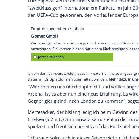
London
(SID) - Fußball-Weltmeister
Per M
des
FC Arsenal
in der englischen
Premier
Gunners
unterstrichen. "Die
Europa Leag
vorgemacht. Das ist auch eine Mannschaft
Aber sie sind durchgegangen, haben das
Champions League
qualifiziert", sagte de
Am Donnerstag empfangen die Londoner,
mit sechs Zählern nur auf Rang elf stehe
FC
Köln
(21.05 Uhr/Sky und Sport1). Wäh
Europapokal vertreten sind, spielt Arsen
"zweitklassigen" internationalem Parkett
den UEFA-Cup gewonnen, den Vorläufer
Empfohlener externer Inhalt:
Glomex GmbH
Wir benötigen Ihre Zustimmung, um den von un