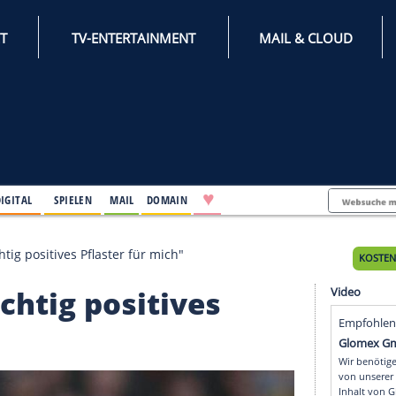
INTERNET
TV-ENTERTAINMENT
♥
IFESTYLE
DIGITAL
SPIELEN
MAIL
DOMAIN
ln "ein richtig positives Pflaster für mich"
in richtig positives