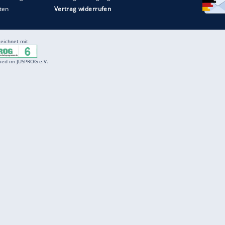
Entertainment
F
Cartoons
Spiele
D
Einbürgerungstest
Videos
f
Führerscheintest
Wissens-Quiz
f
Promi-Quiz
Witze
f
K
freenet
Kundenservice
Gender-Hinweis