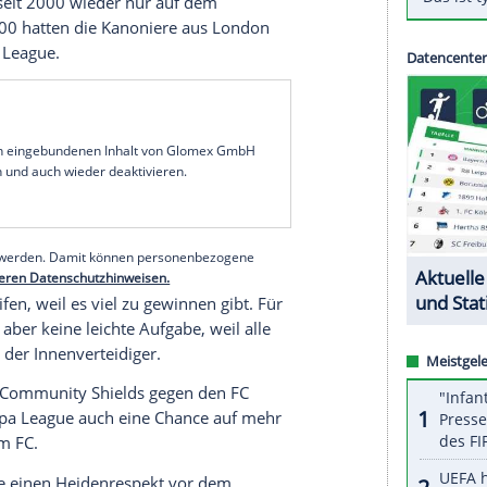
ertesacker
hat nach dem schwachen
Saisonstart
 League
die Bedeutung der
Europa League
für die
ue
ist sehr wichtig. Manchester United hat es
, die sich da nicht unbedingt zugehörig fühlt.
 Ding gewonnen – und sich nebenbei für die
r 32-Jährige Sport1.
 die in der
Premier League
nach vier Spieltagen
n, zum Auftakt der
Europa League
Bundesligist 1.
rend die Kölner nach 25 Jahren wieder im
al erstmals seit 2000 wieder nur auf dem
. Im Jahr 2000 hatten die Kanoniere aus
London
 der
Europa League
.
serer Redaktion eingebundenen Inhalt von Glomex GmbH