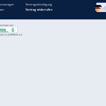
Entertainment
F
Cartoons
Spiele
D
Einbürgerungstest
Videos
f
Führerscheintest
Wissens-Quiz
f
Promi-Quiz
Witze
f
K
freenet