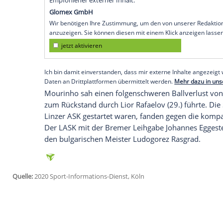
Köln
(SID) -
Schwedens
Fußball-Altstar P
dagegen mit
Tottenham Hotspur
einen un
0:1 (0:1) beim belgischen Außenseiter R
gegen
Sparta Prag
durch, obwohl
Ibrahi
Zum Milan-Führungstreffer durch
Brahim
Vorarbeit. Dann holte der Schwede einen 
Oberkante der Latte (37.). Für die Entsch
Halbzeit für
Ibrahimovic
eingewechselt wo
Empfohlener externer Inhalt:
Glomex GmbH
Wir benötigen Ihre Zustimmung, um den von un
anzuzeigen. Sie können diesen mit einem Klick a
jetzt aktivieren