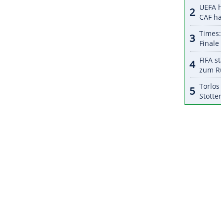
halte angezeigt werden. Damit können personenbezogene
r dazu in unseren Datenschutzhinweisen.
erlust von Ben Davies in der eigenen Hälfte, der
führte. Die Spurs, die mit einem 3:0 gegen den
 die kompakt verteidigenden Belgier kein Rezept.
s Eggestein siegte in Unterzahl 4:3 (3:1) gegen
grad.
ZURÜCK ZUR STARTS