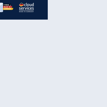
inanzen & Produkte
iscounter-Angebote
Online-Sicherheit
reenet Cloud
Ratenkredit
reenet Mail
Brutto-Netto-Rechner
reenet Webhosting
Rentenrechner
fz-Versicherung
TV-Vergleich