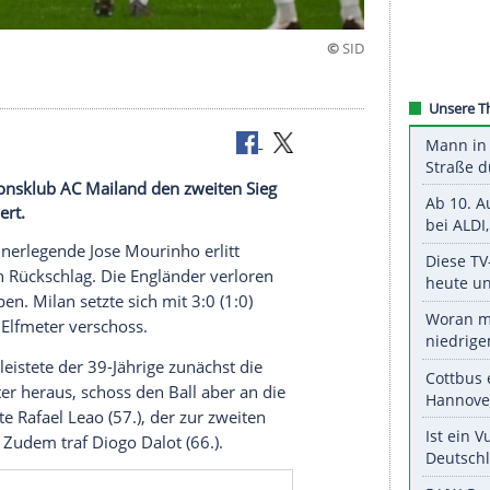
ho verliert
chen Traditionsklub AC Mailand den zweiten Sieg
eague gefeiert.