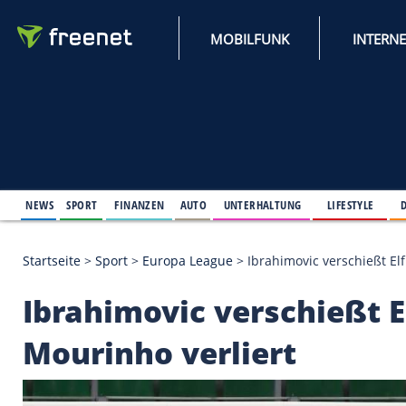
MOBILFUNK
NEWS
SPORT
FINANZEN
AUTO
UNTERHALTUNG
L
Startseite
>
Sport
>
Europa League
>
Ibrahimovic ve
Ibrahimovic verschie