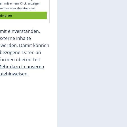
Glomex GmbH
Wir benötigen Ihre Zustimmung, um den
von unserer Redaktion eingebundenen
Inhalt von Glomex GmbH anzuzeigen. Sie
können diesen mit einem Klick anzeigen
lassen und auch wieder deaktivieren.
jetzt aktivieren
Ich bin damit einverstanden,
dass mir externe Inhalte
angezeigt werden. Damit können
personenbezogene Daten an
Drittplattformen übermittelt
werden.
Mehr dazu in unseren
Datenschutzhinweisen.