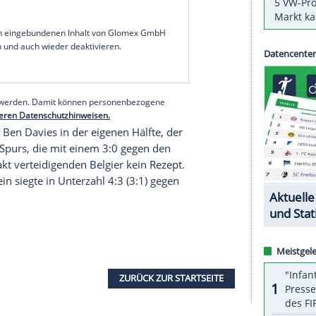
ortugals Trainerlegende
Jose Mourinho
erlitt
erwarteten Rückschlag. Die Engländer verloren
oyal
Antwerpen
. Milan setzte sich mit 3:0 (1:0)
movic
einen
Elfmeter
verschoss.
 Diaz
(24.) leistete der 39-Jährige zunächst die
Foulelfmeter heraus, schoss den Ball aber an die
eidung sorgte Rafael Leao (57.), der zur zweiten
rden war. Zudem traf Diogo Dalot (66.).
serer Redaktion eingebundenen Inhalt von Glomex GmbH
nzeigen lassen und auch wieder deaktivieren.