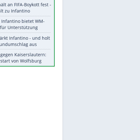
Aktuelle Ergebnisse, Tabellen
und Statistiken
Meistgelesen
"Infanti-No Go":
EITE
Pressestimmen zum Verbleib
des FIFA-Chefs
UEFA hält an FIFA-Boykott fest -
CAF hält zu Infantino