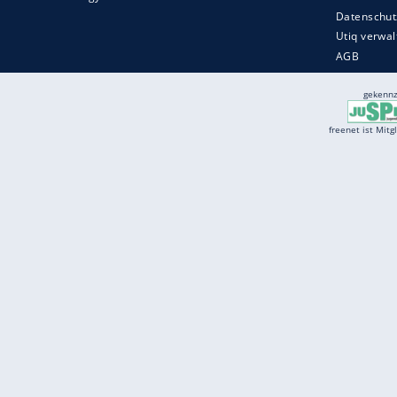
Services
Börse
Jobbörse
Spritpreis aktuell
Wetter
Ferientermine
Partnersuche
Online Angebote