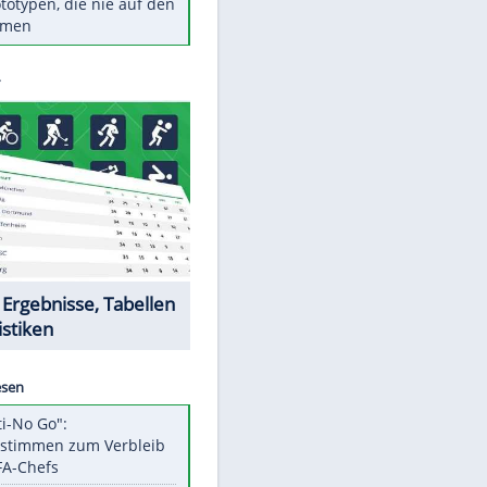
Diese TV-Legenden sind bis
heute unvergessen
Woran man Menschen mit
niedrigem EQ erkennt
Cottbus erkämpft Sieg gegen
Hannover
Ist ein Vulkanausbruch in
Deutschland möglich?
5 VW-Prototypen, die nie auf den
Markt kamen
Datencenter