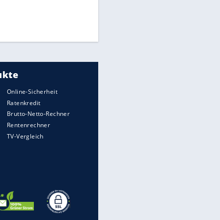
Times: Infantino bietet WM-
Finale für Unterstützung
FIFA stärkt Infantino - und holt
zum Rundumschlag aus
Torlos gegen Kaiserslautern:
Stotterstart von Wolfsburg