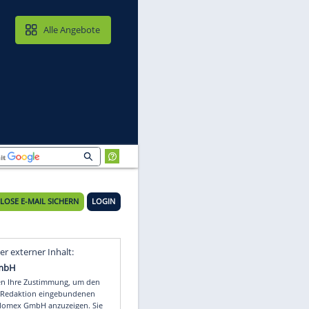
MAIL & CLOUD
Alle Angebote
KOSTENLOSE E-MAIL SICHERN
LOGIN
 -
Video
Empfohlener externer Inhalt: