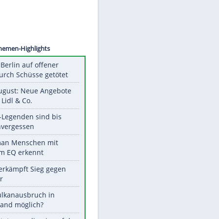
©
SID
Unsere Themen-Highlights
Mann in Berlin auf offener
Straße durch Schüsse getötet
Ab 10. August: Neue Angebote
bei ALDI, Lidl & Co.