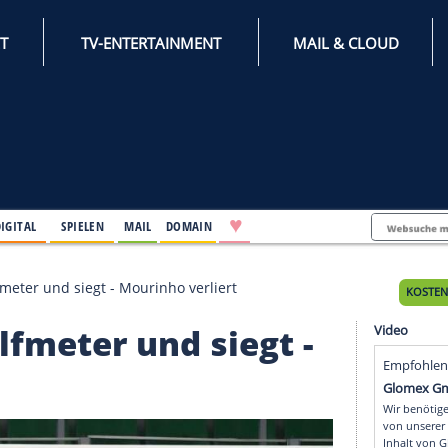
INTERNET
TV-ENTERTAINMENT
♥
IFESTYLE
DIGITAL
SPIELEN
MAIL
DOMAIN
rschießt Elfmeter und siegt - Mourinho verliert
ßt Elfmeter und siegt