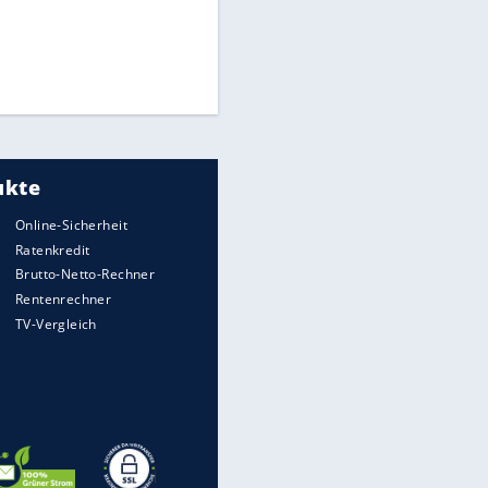
Times: Infantino bietet WM-
Finale für Unterstützung
Medien: Infantino ruft FIFA-
Mitarbeiter zu Krisentreffen
Millionendeal perfekt:
Diomande wechselt nach
Madrid