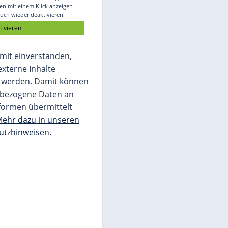
Glomex GmbH
Wir benötigen Ihre Zustimmung, um den
von unserer Redaktion eingebundenen
Inhalt von Glomex GmbH anzuzeigen. Sie
können diesen mit einem Klick anzeigen
lassen und auch wieder deaktivieren.
jetzt aktivieren
Ich bin damit einverstanden,
dass mir externe Inhalte
angezeigt werden. Damit können
personenbezogene Daten an
Drittplattformen übermittelt
werden.
Mehr dazu in unseren
Datenschutzhinweisen.