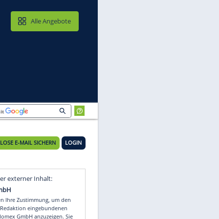
MAIL & CLOUD
Alle Angebote
rüher
KOSTENLOSE E-MAIL SICHERN
LOGIN
Video
Empfohlener externer Inhalt: