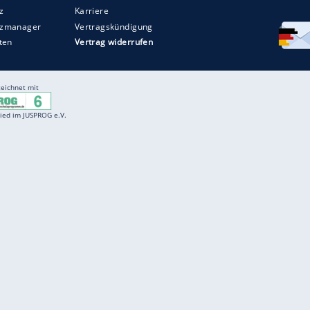
Entertainment
F
Cartoons
Spiele
D
Einbürgerungstest
Videos
f
Führerscheintest
Wissens-Quiz
f
Promi-Quiz
Witze
f
K
freenet