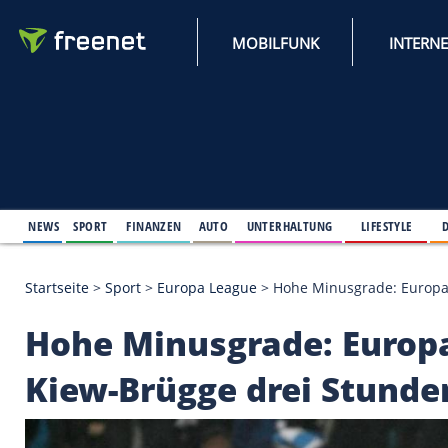
MOBILFUNK
NEWS
SPORT
FINANZEN
AUTO
UNTERHALTUNG
L
Startseite
>
Sport
>
Europa League
>
Hohe Minusgra
Hohe Minusgrade: E