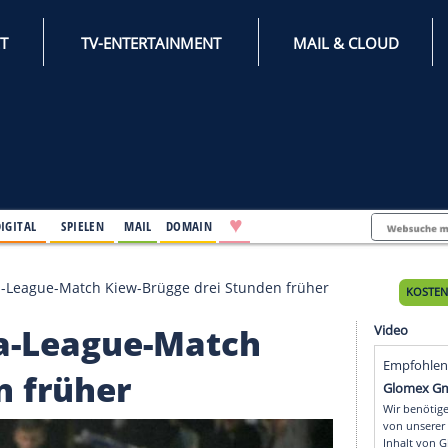
INTERNET
TV-ENTERTAINMENT
♥
IFESTYLE
DIGITAL
SPIELEN
MAIL
DOMAIN
de: Europa-League-Match Kiew-Brügge drei Stunden f
uropa-League-Match