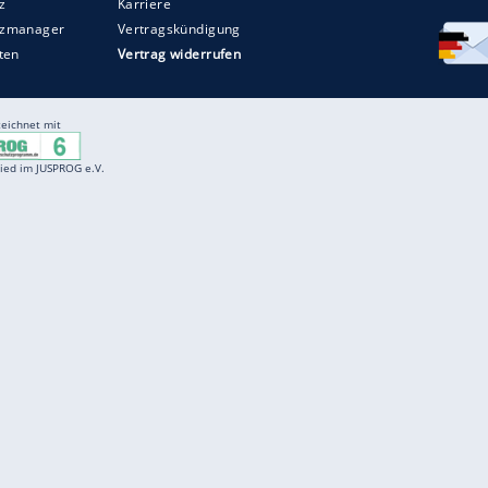
Entertainment
F
Cartoons
Spiele
D
Einbürgerungstest
Videos
f
Führerscheintest
Wissens-Quiz
f
Promi-Quiz
Witze
f
K
freenet