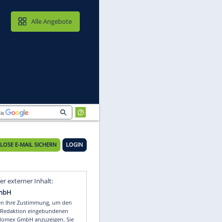
MAIL & CLOUD
Alle Angebote
KOSTENLOSE E-MAIL SICHERN
LOGIN
n
Video
Empfohlener externer Inhalt: