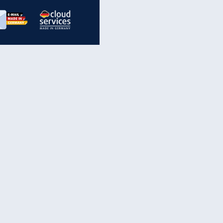
inanzen & Produkte
iscounter-Angebote
Online-Sicherheit
reenet Cloud
Ratenkredit
reenet Mail
Brutto-Netto-Rechner
reenet Webhosting
Rentenrechner
fz-Versicherung
TV-Vergleich