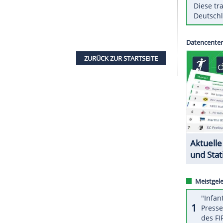
 Frankfurt
: Das Achtelfinal-Rückspiel in der
d dem
FC Basel
(19. März) soll ebenfalls in
n die Klubs am Donnerstag rund eine Stunde vor
 involvierten Parteien hätten sich "in allen
ß es. Aufgrund der rasanten Entwicklung der
as Spiel überhaupt stattfinden wird.
m Montag nach Rücksprache mit dem Krisenstab
els
wegen der Ausbreitung des Coronavirus nicht
uch eine Verlegung etwa nach Straßburg oder
ZURÜCK ZUR STARTS