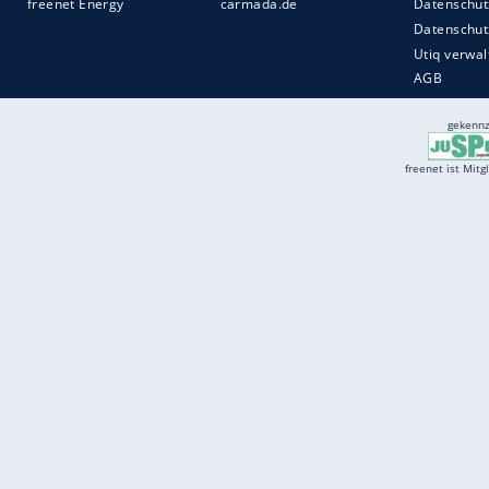
Services
Börse
Jobbörse
Spritpreis aktuell
Wetter
Ferientermine
Partnersuche
Online Angebote