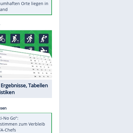
Stars heute
Diese Autos haben uns verlassen
Reese entschuldigt sich bei Fans:
"Tut mir aufrichtig leid"
Mit diesen Tricks wird der Grill
ruckzuck sauber
So nutzt man alte Smartphones
sinnvoll
Diese traumhaften Orte liegen in
Deutschland
Datencenter
EITE