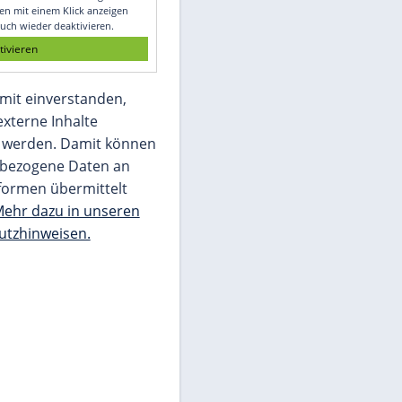
Glomex GmbH
Wir benötigen Ihre Zustimmung, um den
von unserer Redaktion eingebundenen
Inhalt von Glomex GmbH anzuzeigen. Sie
können diesen mit einem Klick anzeigen
lassen und auch wieder deaktivieren.
jetzt aktivieren
Ich bin damit einverstanden,
dass mir externe Inhalte
angezeigt werden. Damit können
personenbezogene Daten an
Drittplattformen übermittelt
werden.
Mehr dazu in unseren
Datenschutzhinweisen.