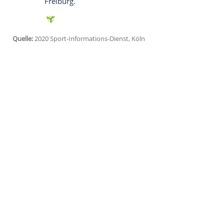
Köln
(SID) - Zwei Heimspiele für
Eintracht
Europa League
zwischen den
Hessen
un
Frankfurt
ausgetragen werden. Das teilte
Anpfiff des Hinspiels in
Frankfurt
mit. Die
organisatorischen Punkten geeinigt", hie
Corona-Krise ist jedoch noch unklar, ob d
Die Kantonspolizei Basel-Stadt hatte a
entschieden, die Austragung des
Rückspi
zu bewilligen. Im Gespräch war danach a
Freiburg.
Quelle:
2020 Sport-Informations-Dienst, Köln