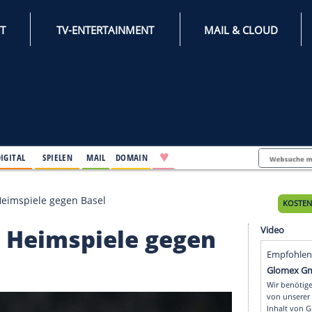
INTERNET
TV-ENTERTAINMENT
♥
IFESTYLE
DIGITAL
SPIELEN
MAIL
DOMAIN
ommt zwei Heimspiele gegen Basel
zwei Heimspiele gege