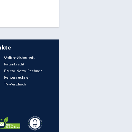
Times: Infantino bietet WM-
Finale für Unterstützung
Medien: Infantino ruft FIFA-
Mitarbeiter zu Krisentreffen
DFB: Ermittlungen im "Fall
Freigang" dauern noch an