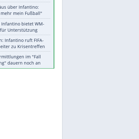
Aktuelle Ergebnisse, Tabellen
und Statistiken
Meistgelesen
"Infanti-No Go":
Pressestimmen zum Verbleib
des FIFA-Chefs
Matthäus über Infantino:
"Nicht mehr mein Fußball"