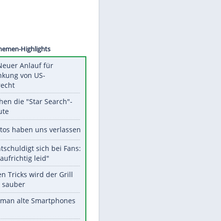
©
SID
Unsere Themen-Highlights
Trump: Neuer Anlauf für
Beschränkung von US-
Geburtsrecht
Das machen die "Star Search"-