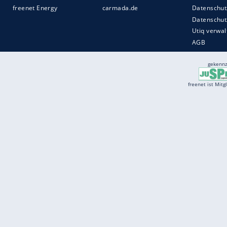
Services
Börse
Jobbörse
Spritpreis aktuell
Wetter
Ferientermine
Partnersuche
Online Angebote