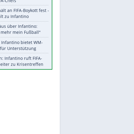
Aktuelle Ergebnisse, Tabellen
und Statistiken
Meistgelesen
"Infanti-No Go":
Pressestimmen zum Verbleib
des FIFA-Chefs
UEFA hält an FIFA-Boykott fest -
CAF hält zu Infantino