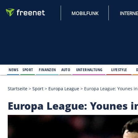
MOBILFUNK
NEWS
SPORT
FINANZEN
AUTO
UNTERHALTUNG
L
Startseite
>
Sport
>
Europa League
>
Europa League:
Europa League: Youne