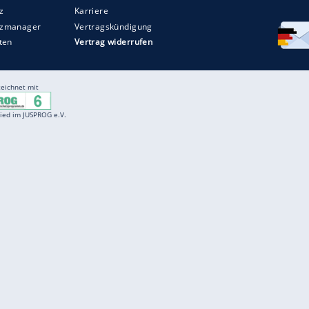
Entertainment
F
Cartoons
Spiele
D
Einbürgerungstest
Videos
f
Führerscheintest
Wissens-Quiz
f
Promi-Quiz
Witze
f
K
freenet