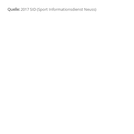
Rekordmeisters
Ajax Amsterdam
. Der 2
den
Confed Cup
in Russland nominiert w
Titel seit 22 Jahren gewinnen. Der Ex-Sc
der Bank.
Beim Gegner Manchester United beginnt
wie
Younes
bei
Amsterdam
auf der linke
muss ManU auf seinen schwedischen Supe
verzichten.
Quelle:
2017 SID (Sport Informationsdienst Neuss)