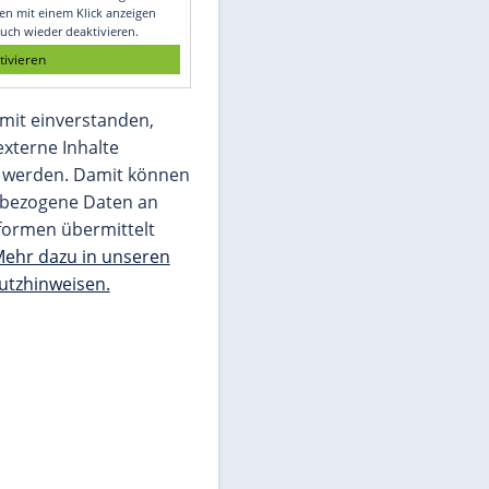
Glomex GmbH
Wir benötigen Ihre Zustimmung, um den
von unserer Redaktion eingebundenen
Inhalt von Glomex GmbH anzuzeigen. Sie
können diesen mit einem Klick anzeigen
lassen und auch wieder deaktivieren.
jetzt aktivieren
Ich bin damit einverstanden,
dass mir externe Inhalte
angezeigt werden. Damit können
personenbezogene Daten an
Drittplattformen übermittelt
werden.
Mehr dazu in unseren
Datenschutzhinweisen.