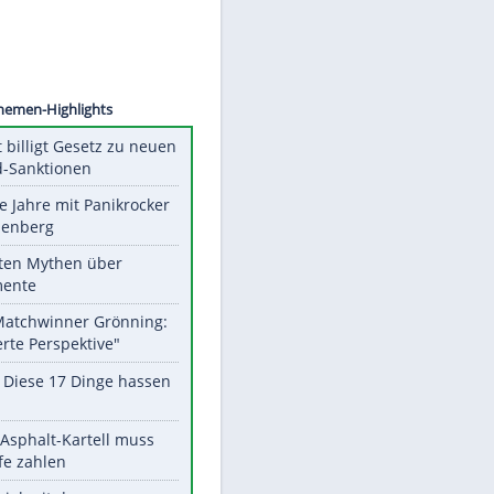
©
SID
Unsere Themen-Highlights
US-Senat billigt Gesetz zu neuen
Russland-Sanktionen
Durch die Jahre mit Panikrocker
Udo Lindenberg