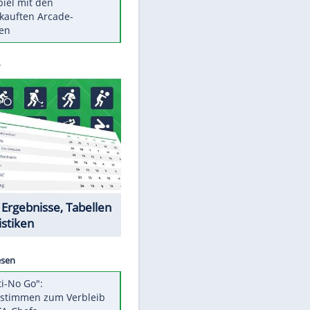
Die größten Mythen über
Medikamente
Berlins Matchwinner Grönning:
"Veränderte Perspektive"
Vorsicht: Diese 17 Dinge hassen
Katzen
Illegales Asphalt-Kartell muss
Mio-Strafe zahlen
Memo-Spiel mit den
meistverkauften Arcade-
Maschinen
EITE
Datencenter