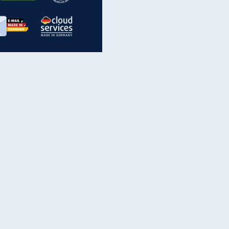
inanzen & Produkte
iscounter-Angebote
Online-Sicherheit
reenet Cloud
Ratenkredit
reenet Mail
Brutto-Netto-Rechner
reenet Webhosting
Rentenrechner
fz-Versicherung
TV-Vergleich