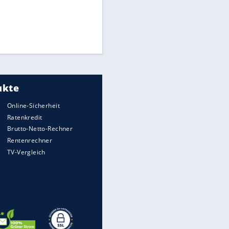
Matthäus über Infantino:
"Nicht mehr mein Fußball"
Times: Infantino bietet WM-
Finale für Unterstützung
Medien: Infantino ruft FIFA-
Mitarbeiter zu Krisentreffen