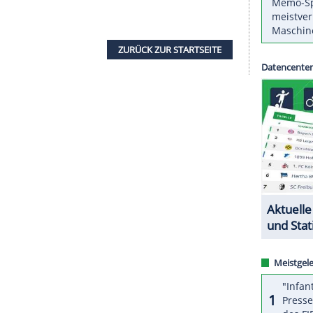
3-Jährige, der von Bundestrainer
Joachim Löw
für
orden war, will mit
Ajax
den ersten europäischen
halker
Heiko Westermann
sitzt zunächst nur auf
 der ehemalige Dortmunder Henrich Mchitarjan
n offensiven Seite. Im wichtigsten Spiel der Saison
rstar Zlatan Ibrahimovic (Kreuzbandriss)
ZURÜCK ZUR STARTS