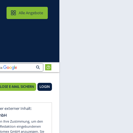
MAIL & CLOUD
Alle Angebote
KOSTENLOSE E-MAIL SICHERN
LOGIN
Video
Empfohlener externer Inhalt: