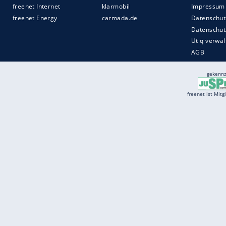
Services
Börse
Jobbörse
Spritpreis aktuell
Wetter
Ferientermine
Partnersuche