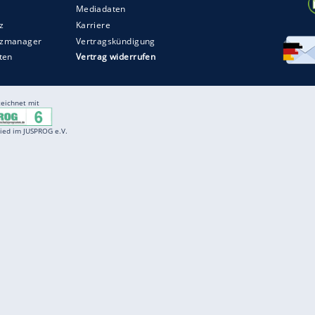
Entertainment
F
Cartoons
Spiele
D
Einbürgerungstest
Videos
f
Führerscheintest
Wissens-Quiz
f
Promi-Quiz
Witze
f
K