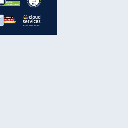
inanzen & Produkte
iscounter-Angebote
Online-Sicherheit
reenet Cloud
Ratenkredit
reenet Mail
Brutto-Netto-Rechner
reenet Webhosting
Rentenrechner
fz-Versicherung
TV-Vergleich