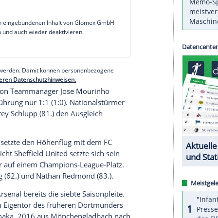
at mit Titelverteidiger
FC Liverpool
den Patzer von
 nutzen können und den Sprung an die Spitze der
 Reds kamen beim Aufsteiger
FC Fulham
nur zu
leich hinter dem Konkurrenten auf Platz zwei.
lfmeter) rettete den Gästen zumindest noch einen
d
Fulham
in Führung gebracht hatte (25.). Zuvor
llen Rückschlag gegeben: Der zuletzt treffsichere
Knieverletzung wochenlang aus.
serer Redaktion eingebundenen Inhalt von Glomex GmbH
nzeigen lassen und auch wieder deaktivieren.