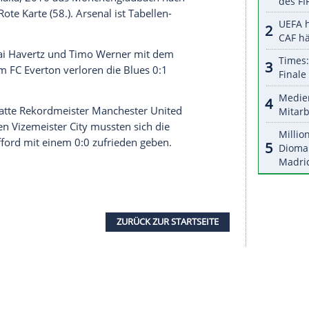
halte angezeigt werden. Damit können personenbezogene
r dazu in unseren Datenschutzhinweisen.
e Mannschaft von Teammanager
Jose Mourinho
lace
trotz Führung nur 1:1 (1:0). Nationalstürmer
ste, ehe
Jeffrey Schlupp
(81.) den Ausgleich
Hasenhüttl
setzte den Höhenflug mit dem
FC
e Schlusslicht Sheffield United setzte sich sein
unkten weiter auf einem Champions-League-Platz.
t Armstrong
(62.) und
Nathan Redmond
(83.).
mit dem
FC Arsenal
bereits die siebte Saisonpleite.
nach einem Eigentor des früheren Dortmunders
:0). Granit Xhaka, 2016 aus Mönchengladbach nach
hkeit die Rote Karte (58.). Arsenal ist Tabellen-