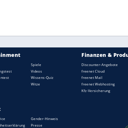
alspieler Kai Havertz und Timo Werner mit dem
assiert. Beim FC Everton verloren die Blues 0:1
em Konto.
s League hatte Rekordmeister Manchester United
m Derby gegen Vizemeister City mussten sich die
hen Old Trafford mit einem 0:0 zufrieden geben.
ZURÜCK ZUR STARTS