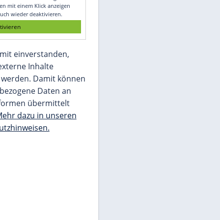
Glomex GmbH
Wir benötigen Ihre Zustimmung, um den
von unserer Redaktion eingebundenen
Inhalt von Glomex GmbH anzuzeigen. Sie
können diesen mit einem Klick anzeigen
lassen und auch wieder deaktivieren.
jetzt aktivieren
Ich bin damit einverstanden,
dass mir externe Inhalte
angezeigt werden. Damit können
personenbezogene Daten an
Drittplattformen übermittelt
werden.
Mehr dazu in unseren
Datenschutzhinweisen.