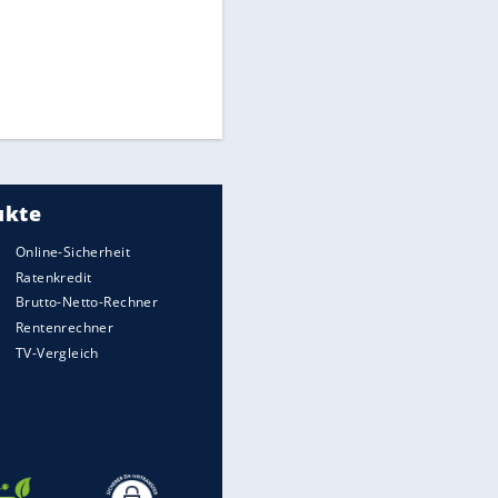
Times: Infantino bietet WM-
Finale für Unterstützung
Medien: Infantino ruft FIFA-
Mitarbeiter zu Krisentreffen
Millionendeal perfekt:
Diomande wechselt nach
Madrid
EITE