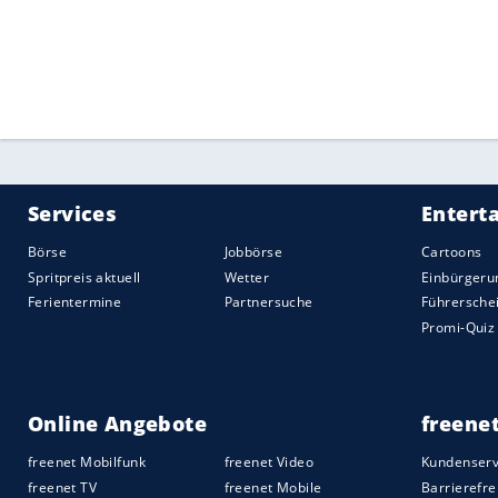
Am Samstag hatten die deutschen Nation
FC Chelsea die zweite Saisonniederlage k
(0:1) und haben weiter 22 Punkte auf d
Vier Tage nach dem Aus in der Champion
ebenfalls ein Erfolgserlebnis verpasst. I
Red Devils im 151. Ligaduell im heimisc
Quelle:
2020 Sport-Informations-Dienst, Köln