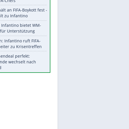
Aktuelle Ergebnisse, Tabellen
und Statistiken
Meistgelesen
"Infanti-No Go":
Pressestimmen zum Verbleib
des FIFA-Chefs
UEFA hält an FIFA-Boykott fest -
CAF hält zu Infantino