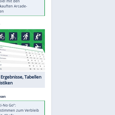
Die größten Mythen über
Medikamente
Braunschweig nach Kantersieg in
Magdeburg an der Spitze
Vorsicht: Diese 17 Dinge hassen
Katzen
Illegales Asphalt-Kartell muss
Mio-Strafe zahlen
Memo-Spiel mit den
meistverkauften Arcade-
Maschinen
Datencenter