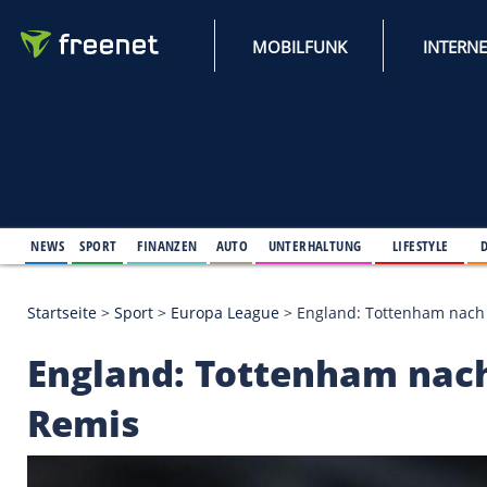
MOBILFUNK
NEWS
SPORT
FINANZEN
AUTO
UNTERHALTUNG
L
Startseite
>
Sport
>
Europa League
>
England: Tott
England: Tottenham