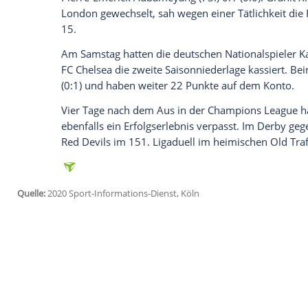
Ich bin damit einverstanden, dass mir externe In
Daten an Drittplattformen übermittelt werden.
Meh
Tottenham
blieb ebenfalls sieglos. Di
spielte im Londoner Derby bei
Crystal Pa
Harry Kane
(23.) traf zunächst für die Gä
erzielte.
Der ehemalige Bundesliga-Trainer
Ralph 
Southampton
fort. Gegen das noch sieglos
Team 3:0 (1:0) durch und liegt mit 23 P
Die Tore erzielten
Che Adams
(34.),
Stuar
Nationaltorhüter
Bernd Leno
kassierte 
Dem
FC Burnley
unterlagen die
Gunners
Pierre-Emerick Aubameyang (73.) 0:1 (0
London gewechselt, sah wegen einer Tätlic
15.