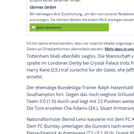
Köln
(SID) - Teammanager
Jürgen Klopp
h
Tabellenführer
Tottenham Hotspur
nicht
englischen
Premier League
verpasst. Die
einem 1:1 (0:1) und bleiben damit punktg
Stürmerstar
Mohamed Salah
(79., Hande
Punkt, nachdem Bobby De Cordova-Rei
hatte es für
Klopp
einen weiteren persone
Portugiese Diogo Jota fällt wegen einer 
Empfohlener externer Inhalt:
Glomex GmbH
Wir benötigen Ihre Zustimmung, um den von un
anzuzeigen. Sie können diesen mit einem Klick a
jetzt aktivieren