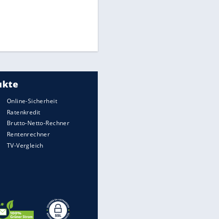
"Infanti-No Go":
Pressestimmen zum Verbleib
des FIFA-Chefs
Medien: Infantino ruft FIFA-
Mitarbeiter zu Krisentreffen
DFB: Ermittlungen im "Fall
Freigang" dauern noch an
EITE