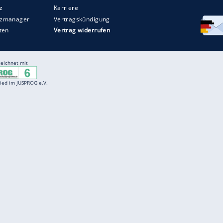
Entertainment
F
Cartoons
Spiele
D
Einbürgerungstest
Videos
f
Führerscheintest
Wissens-Quiz
f
Promi-Quiz
Witze
f
K
freenet