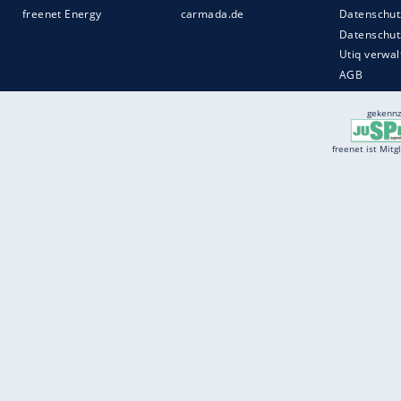
Services
Börse
Jobbörse
Spritpreis aktuell
Wetter
Ferientermine
Partnersuche
Online Angebote