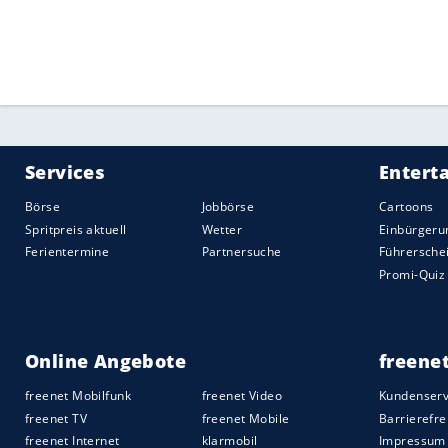
Mehrere spanische Medien hatten zuvor 
seinem Abgang unterrichtet. Der Vertrag 
Weltklassespielers bei Real läuft noch bi
Zuletzt hatte es in Italien Medienbericht
Pirlo
beim italienischen Rekordmeister
J
Spieler in der Saison 1996/97 zu Juventu
derweil mit
Massimiliano Allegri
als künf
Quelle:
2021 Sport-Informations-Dienst, Köln