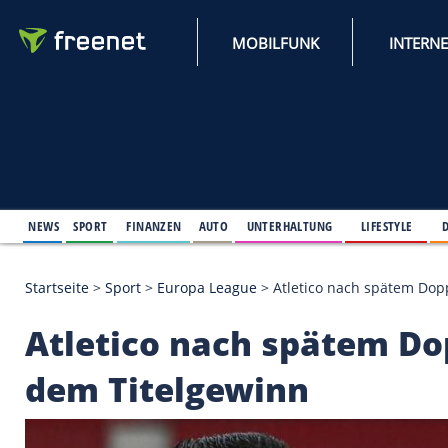
MOBILFUNK
NEWS
SPORT
FINANZEN
AUTO
UNTERHALTUNG
L
Startseite
>
Sport
>
Europa League
>
Atletico nach
Atletico nach späte