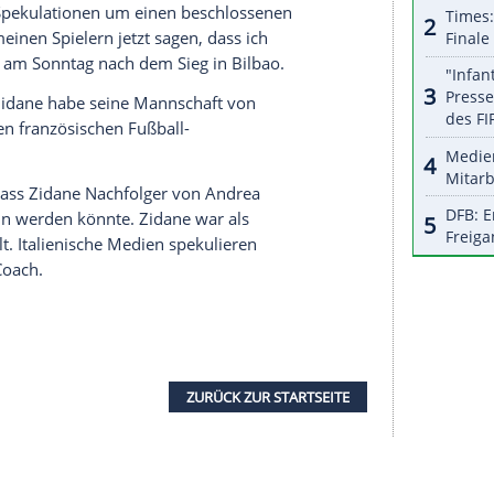
tteten
Atletico
nach dem Rückstand durch
Ante
te das Simeone-Team Platz eins an Real verloren.
i Real
Valladolid
. Ein Remis könnte aber zu wenig
gleich mit dem Stadtrivalen gewonnen hat. Die
person einer positiv auf Corona getesteten Person
Europa-League-Finalisten
FC Villarreal
.
ntag wieder zwei La-Liga-Spiele mit Zuschauern
nd dem
FC Sevilla
(4:0) waren 5000
ncia sahen 3000 Fans das 4:1 gegen
Eibar
. Nach
s
Team
aus der baskischen Kleinstadt
Eibar
als
s derweil Spekulationen um einen beschlossenen
nnte ich meinen Spielern jetzt sagen, dass ich
der Franzose am Sonntag nach dem Sieg in
Bilbao
.