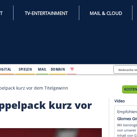
INTERNET
TV-ENTERTAINMENT
♥
IFESTYLE
DIGITAL
SPIELEN
MAIL
DOMAIN
 spätem Doppelpack kurz vor dem Titelgewinn
m Doppelpack kurz vo