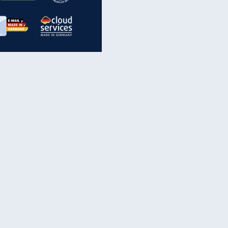
inanzen & Produkte
iscounter-Angebote
Online-Sicherheit
reenet Cloud
Ratenkredit
reenet Mail
Brutto-Netto-Rechner
reenet Webhosting
Rentenrechner
fz-Versicherung
TV-Vergleich