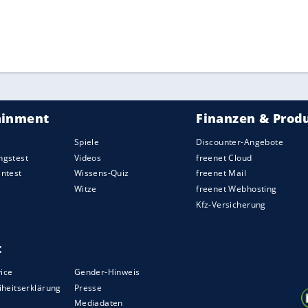
berichtet,
Zidane
habe seine Mannschaft von
des einstigen französischen Fußball-
s 2022.
e gegeben, dass
Zidane
Nachfolger von
Andrea
uventus Turin
werden könnte.
Zidane
war als
s gewechselt. Italienische Medien spekulieren
tigen Real-Coach.
ZURÜCK ZUR STARTS