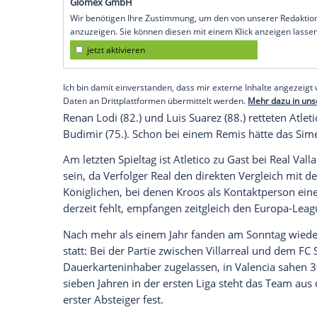
Köln
(SID) - Das
Team
von
Trainer
Diego 
als Tabellenführer in den letzten Spielta
Minute lagen die Rojiblancos noch in Rüc
Atletico
führt die Tabelle mit 83 Punkten
Kroos
mit 1:0 (0:0) bei
Bilbao
. itemprop=
ist der
FC Barcelona
(76), der nach einem
den Titel hat.
Empfohlener externer Inhalt:
Glomex GmbH
Wir benötigen Ihre Zustimmung, um den von un
anzuzeigen. Sie können diesen mit einem Klick a
jetzt aktivieren
Ich bin damit einverstanden, dass mir externe In
Daten an Drittplattformen übermittelt werden.
Meh