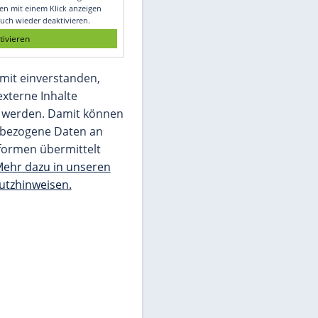
Glomex GmbH
Wir benötigen Ihre Zustimmung, um den
von unserer Redaktion eingebundenen
Inhalt von Glomex GmbH anzuzeigen. Sie
können diesen mit einem Klick anzeigen
lassen und auch wieder deaktivieren.
jetzt aktivieren
Ich bin damit einverstanden,
dass mir externe Inhalte
angezeigt werden. Damit können
personenbezogene Daten an
Drittplattformen übermittelt
werden.
Mehr dazu in unseren
Datenschutzhinweisen.