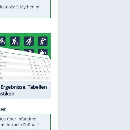
Aufruhr!
Was bei der Vogelfütterung
wirklich sinnvoll ist
"Infanti-No Go": Pressestimmen
zum Verbleib des FIFA-Chefs
Im Zeitraffer: Die Entwicklung
des Lenkrades
Lebensmittel, die nicht schlecht
werden
Sicherheitstools: 5 Mythen im
Check
Datencenter