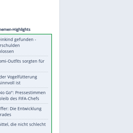
©
SID
Unsere Themen-Highlights
Totes Kleinkind gefunden -
Fremdverschulden
ausgeschlossen
Diese Promi-Outfits sorgten für