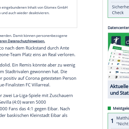
Simeone
bezwang
CA Osasuna
2:1 (0:0) und geht
g der spanischen
Primera Division
. Bis zur 82.
kstand.
 vor dem Lokalrivalen Real (81) an, der ohne
Toni
"name" />Athletic
Bilbao
./span> gewann. Dritter
 1:2 (1:1) gegen
Celta Vigo
keine Chance mehr auf
serer Redaktion eingebundenen Inhalt von Glomex GmbH
nzeigen lassen und auch wieder deaktivieren.
halte angezeigt werden. Damit können personenbezogene
r dazu in unseren Datenschutzhinweisen.