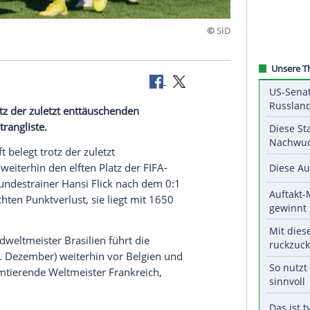
 belegt trotz der zuletzt enttäuschenden
er FIFA-Weltrangliste.
lmannschaft belegt trotz der zuletzt