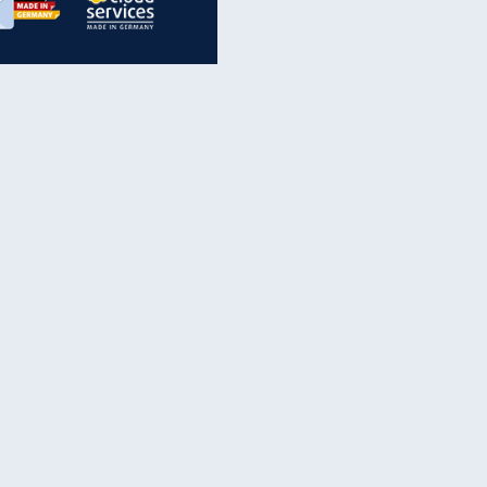
inanzen & Produkte
iscounter-Angebote
Online-Sicherheit
reenet Cloud
Ratenkredit
reenet Mail
Brutto-Netto-Rechner
reenet Webhosting
Rentenrechner
fz-Versicherung
TV-Vergleich