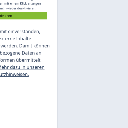
Glomex GmbH
Wir benötigen Ihre Zustimmung, um den
von unserer Redaktion eingebundenen
Inhalt von Glomex GmbH anzuzeigen. Sie
können diesen mit einem Klick anzeigen
lassen und auch wieder deaktivieren.
jetzt aktivieren
Ich bin damit einverstanden,
dass mir externe Inhalte
angezeigt werden. Damit können
personenbezogene Daten an
Drittplattformen übermittelt
werden.
Mehr dazu in unseren
Datenschutzhinweisen.