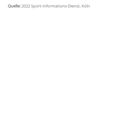
enttäuschenden Länderspiele in der Natio
Weltrangliste. Zwar verzeichnete die Au
gegen Ungarn und dem 3:3 gegen England 
Zählern aber weiterhin vor Kroatien (164
Auch an der Spitze gab es keine Veränder
Rangliste vor der WM in Katar (20. Nove
Argentinien an. Dahinter rangiert noch 
gefolgt vom EM-Zweiten England.
Quelle:
2022 Sport-Informations-Dienst, Köln