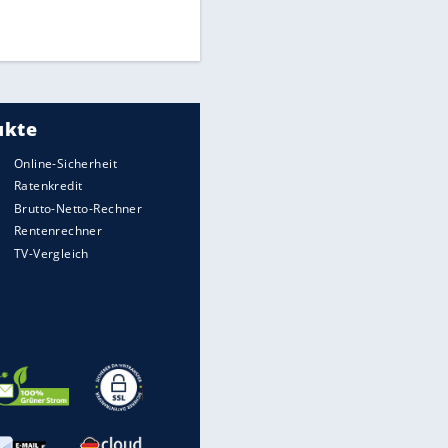
Times: Infantino bietet WM-
Finale für Unterstützung
Medien: Infantino ruft FIFA-
Mitarbeiter zu Krisentreffen