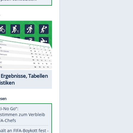
Diese Autos haben uns verlassen
Auftakt-Misere gestoppt: Berlin
gewinnt in Bochum
Mit diesen Tricks wird der Grill
ruckzuck sauber
So nutzt man alte Smartphones
sinnvoll
Das ist typisch schwedisch!
Datencenter
EITE