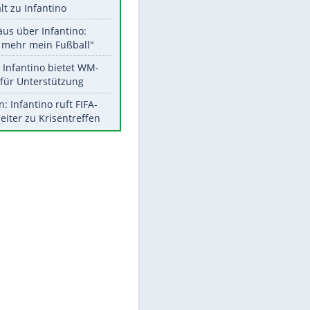
Aktuelle Ergebnisse, Tabellen
und Statistiken
Meistgelesen
"Infanti-No Go":
Pressestimmen zum Verbleib
des FIFA-Chefs
UEFA hält an FIFA-Boykott fest -
CAF hält zu Infantino
Matthäus über Infantino:
"Nicht mehr mein Fußball"