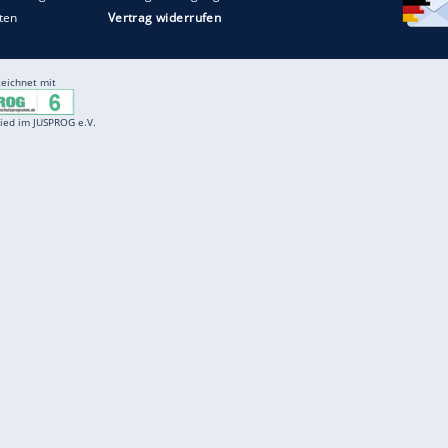
Entertainment
F
Cartoons
Spiele
D
Einbürgerungstest
Videos
f
Führerscheintest
Wissens-Quiz
f
Promi-Quiz
Witze
f
K
freenet
Kundenservice
Gender-Hinweis