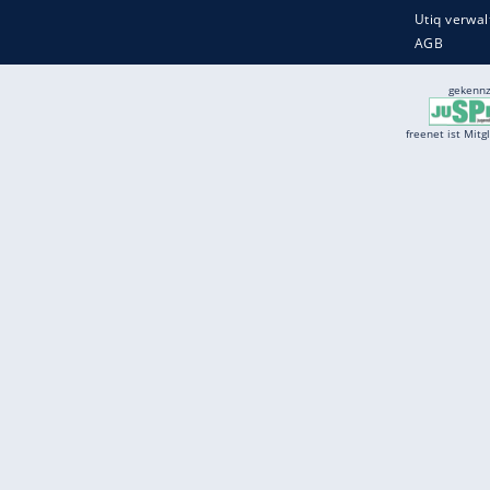
Services
Börse
Jobbörse
Spritpreis aktuell
Wetter
Ferientermine
Partnersuche
Online Angebote
freenet Mobilfunk
freenet Video