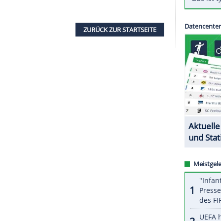
ns League weiterhin den elften Platz der FIFA-
swahl von Bundestrainer Hansi Flick nach dem 0:1
einen leichten Punktverlust, sie liegt mit 1650
5).
ung. Rekordweltmeister Brasilien führt die
mber bis 18. Dezember) weiterhin vor Belgien und
immer der amtierende Weltmeister Frankreich,
ZURÜCK ZUR STARTS