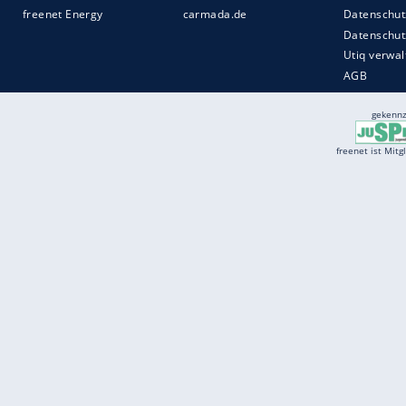
Services
Börse
Jobbörse
Spritpreis aktuell
Wetter
Ferientermine
Partnersuche
Online Angebote