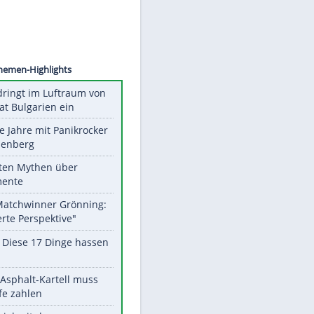
©
SID
Unsere Themen-Highlights
Drohne dringt im Luftraum von
Nato-Staat Bulgarien ein
Durch die Jahre mit Panikrocker
Udo Lindenberg