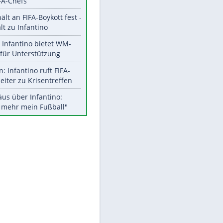
Aktuelle Ergebnisse, Tabellen
und Statistiken
Meistgelesen
"Infanti-No Go":
Pressestimmen zum Verbleib
des FIFA-Chefs
UEFA hält an FIFA-Boykott fest -
CAF hält zu Infantino