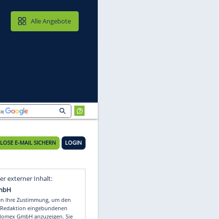
MAIL & CLOUD
Alle Angebote
KOSTENLOSE E-MAIL SICHERN
LOGIN
Video
Empfohlener externer Inhalt: