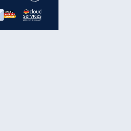
inanzen & Produkte
iscounter-Angebote
Online-Sicherheit
reenet Cloud
Ratenkredit
reenet Mail
Brutto-Netto-Rechner
reenet Webhosting
Rentenrechner
fz-Versicherung
TV-Vergleich