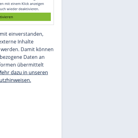
Glomex GmbH
Wir benötigen Ihre Zustimmung, um den
von unserer Redaktion eingebundenen
Inhalt von Glomex GmbH anzuzeigen. Sie
können diesen mit einem Klick anzeigen
lassen und auch wieder deaktivieren.
jetzt aktivieren
Ich bin damit einverstanden,
dass mir externe Inhalte
angezeigt werden. Damit können
personenbezogene Daten an
Drittplattformen übermittelt
werden.
Mehr dazu in unseren
Datenschutzhinweisen.