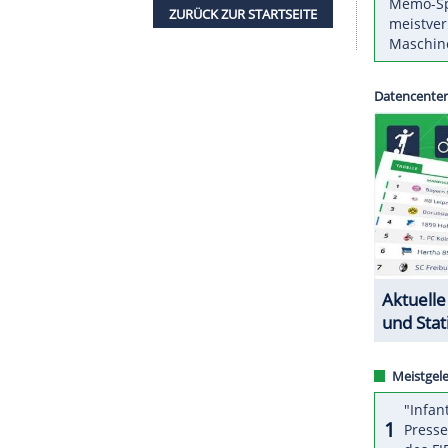
d dem Deutschen Schützenbund (DSB) damit einen
024 in Paris gesichert. Die Fünfte von Tokio 2021
schlagen geben.
den, dass wir jetzt schon einen Quotenplatz haben.
 für die kommenden Wettkämpfe", sagte
ZURÜCK ZUR STARTS