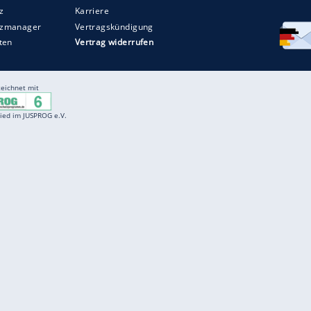
Entertainment
F
Cartoons
Spiele
D
Einbürgerungstest
Videos
f
Führerscheintest
Wissens-Quiz
f
Promi-Quiz
Witze
f
K
freenet