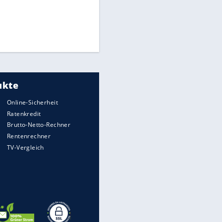
Times: Infantino bietet WM-
Finale für Unterstützung
Medien: Infantino ruft FIFA-
Mitarbeiter zu Krisentreffen
Matthäus über Infantino:
"Nicht mehr mein Fußball"