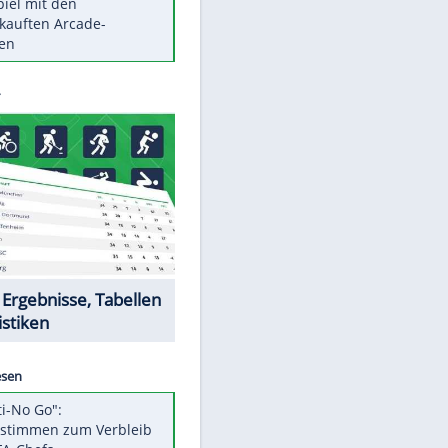
Die größten Mythen über
Medikamente
Berlins Matchwinner Grönning:
"Veränderte Perspektive"
Vorsicht: Diese 17 Dinge hassen
Katzen
Illegales Asphalt-Kartell muss
Mio-Strafe zahlen
Memo-Spiel mit den
EITE
meistverkauften Arcade-
Maschinen
Datencenter