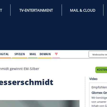
INTERNET
TV-ENTERTAINMENT
♥
IFESTYLE
DIGITAL
SPIELEN
MAIL
DOMAIN
s: Messerschmidt gewinnt EM-Silber
is: Messerschmidt