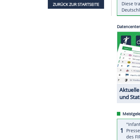
iebten Platz belegt. Der Sieg ging an die Riege
ürkei. Wegen einer Verletzung am rechten Knie
im letzten Durchgang nicht mehr antreten.
äten fallen am Sonntag. Der Hallenser Nils
erreicht, der Olympia-Zweite Lukas Dauser aus
en für den Endkampf.
ZURÜCK ZUR STARTS