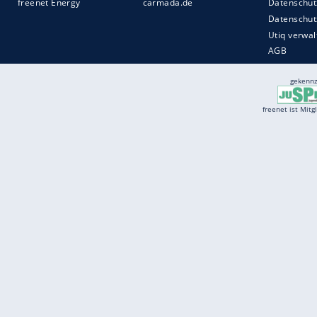
Services
Börse
Jobbörse
Spritpreis aktuell
Wetter
Ferientermine
Partnersuche
Online Angebote