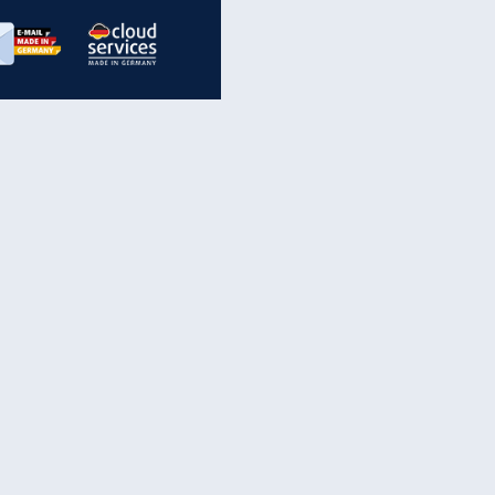
inanzen & Produkte
iscounter-Angebote
Online-Sicherheit
reenet Cloud
Ratenkredit
reenet Mail
Brutto-Netto-Rechner
reenet Webhosting
Rentenrechner
fz-Versicherung
TV-Vergleich