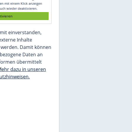
Glomex GmbH
Wir benötigen Ihre Zustimmung, um den
von unserer Redaktion eingebundenen
Inhalt von Glomex GmbH anzuzeigen. Sie
können diesen mit einem Klick anzeigen
lassen und auch wieder deaktivieren.
jetzt aktivieren
Ich bin damit einverstanden,
dass mir externe Inhalte
angezeigt werden. Damit können
personenbezogene Daten an
Drittplattformen übermittelt
werden.
Mehr dazu in unseren
Datenschutzhinweisen.