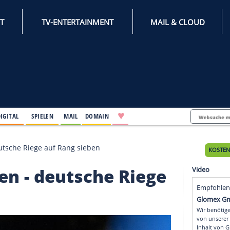
INTERNET
TV-ENTERTAINMENT
♥
IFESTYLE
DIGITAL
SPIELEN
MAIL
DOMAIN
annien - deutsche Riege auf Rang sieben
tannien - deutsche Rie