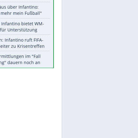
Aktuelle Ergebnisse, Tabellen
und Statistiken
Meistgelesen
"Infanti-No Go":
Pressestimmen zum Verbleib
des FIFA-Chefs
Matthäus über Infantino:
"Nicht mehr mein Fußball"