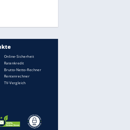
Times: Infantino bietet WM-
Finale für Unterstützung
Medien: Infantino ruft FIFA-
Mitarbeiter zu Krisentreffen
DFB: Ermittlungen im "Fall
Freigang" dauern noch an