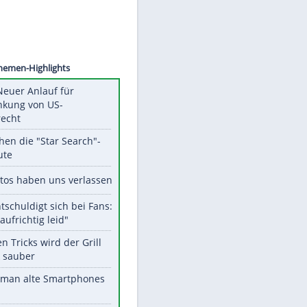
©
SID
Unsere Themen-Highlights
Trump: Neuer Anlauf für
Beschränkung von US-
Geburtsrecht
Das machen die "Star Search"-