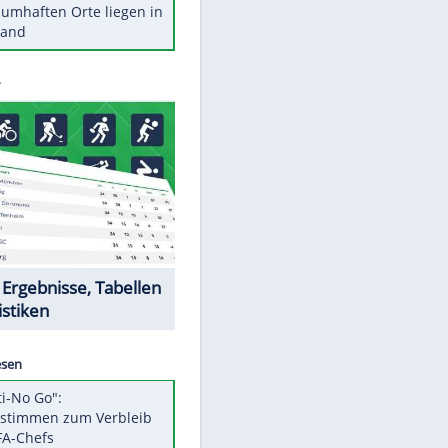
Stars heute
Diese Autos haben uns verlassen
Reese entschuldigt sich bei Fans:
"Tut mir aufrichtig leid"
Mit diesen Tricks wird der Grill
ruckzuck sauber
So nutzt man alte Smartphones
sinnvoll
Diese traumhaften Orte liegen in
EITE
Deutschland
Datencenter