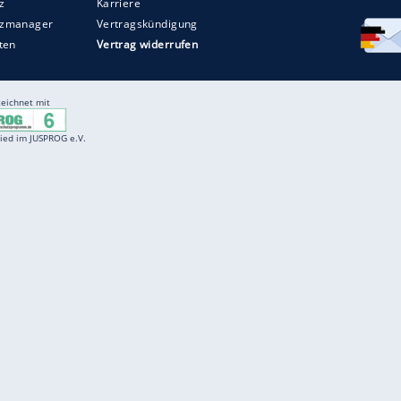
Entertainment
F
Cartoons
Spiele
D
Einbürgerungstest
Videos
f
Führerscheintest
Wissens-Quiz
f
Promi-Quiz
Witze
f
K
freenet