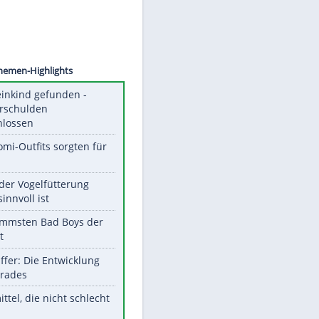
©
SID
Unsere Themen-Highlights
Totes Kleinkind gefunden -
Fremdverschulden
ausgeschlossen
Diese Promi-Outfits sorgten für