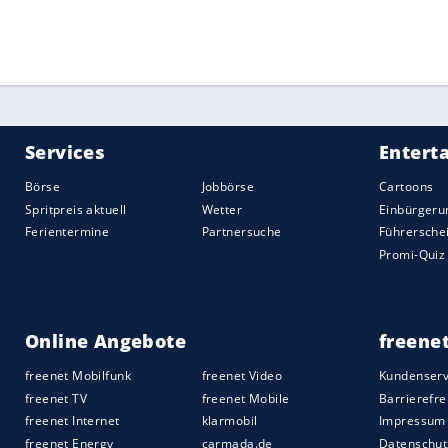
Bei der DEB-Auswahl, die vor einem Jahr 
hatte, stehen einige Spieler, die sich fü
empfehlen wollen.
Seider
und Bokk sind 
aber derzeit in der American Hockey Lea
Quelle:
2019 Sport-Informations-Dienst, Köln