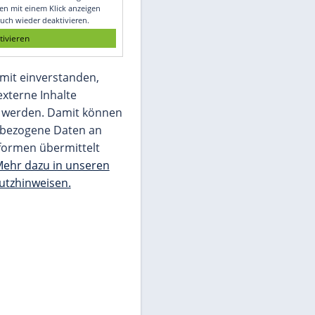
Glomex GmbH
Wir benötigen Ihre Zustimmung, um den
von unserer Redaktion eingebundenen
Inhalt von Glomex GmbH anzuzeigen. Sie
können diesen mit einem Klick anzeigen
lassen und auch wieder deaktivieren.
jetzt aktivieren
Ich bin damit einverstanden,
dass mir externe Inhalte
angezeigt werden. Damit können
personenbezogene Daten an
Drittplattformen übermittelt
werden.
Mehr dazu in unseren
Datenschutzhinweisen.