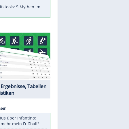
Aufruhr!
Was bei der Vogelfütterung
wirklich sinnvoll ist
Die schlimmsten Bad Boys der
Sportwelt
Im Zeitraffer: Die Entwicklung
des Lenkrades
Lebensmittel, die nicht schlecht
werden
Sicherheitstools: 5 Mythen im
Check
Datencenter