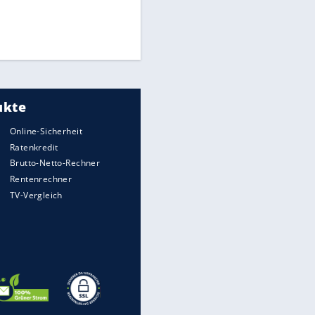
Medien: Infantino ruft FIFA-
Mitarbeiter zu Krisentreffen
Die spektakulärsten Handball-
Bilder
DFB: Ermittlungen im "Fall
Freigang" dauern noch an
EITE