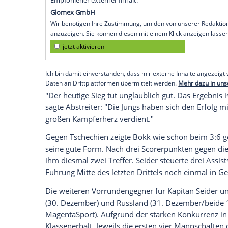
Köln
(SID) - Der deutsche Eishockey-N
der U20-WM in
Tschechien
mit einer übe
den ersten Sieg gefeiert. Die Mannschaf
gegen den favorisierten Gastgeber 4:3 (2:
in Richtung Klassenerhalt.
Die Treffer für das Team des Deutschen 
(2.),
John Peterka
(8.) und zweimal Domini
Has (17.),
Jan Jenik
(50.) und Libor Zabran
Empfohlener externer Inhalt:
Glomex GmbH
Wir benötigen Ihre Zustimmung, um den von un
anzuzeigen. Sie können diesen mit einem Klick a
jetzt aktivieren