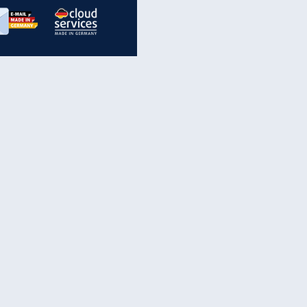
inanzen & Produkte
iscounter-Angebote
Online-Sicherheit
reenet Cloud
Ratenkredit
reenet Mail
Brutto-Netto-Rechner
reenet Webhosting
Rentenrechner
fz-Versicherung
TV-Vergleich