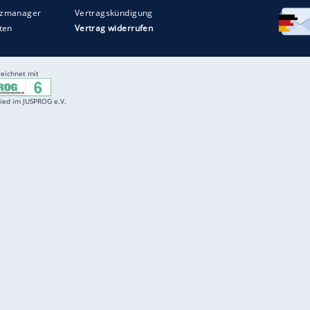
Entertainment
F
Cartoons
Spiele
D
Einbürgerungstest
Videos
f
Führerscheintest
Wissens-Quiz
f
Promi-Quiz
Witze
f
K
freenet