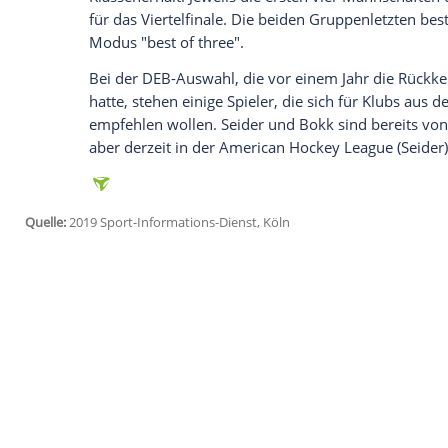
Ich bin damit einverstanden, dass mir externe In
Daten an Drittplattformen übermittelt werden.
Meh
"Der heutige Sieg tut unglaublich gut. Da
sagte
Abstreiter
: "Die Jungs haben sich d
großen Kämpferherz verdient."
Gegen
Tschechien
zeigte Bokk wie schon
seine gute Form. Nach drei Scorerpunkt
ihm diesmal zwei Treffer.
Seider
steuerte 
Führung Mitte des letzten Drittels noch e
Die weiteren Vorrundengegner für Kapit
(30. Dezember) und Russland (31. Dezem
MagentaSport). Aufgrund der starken Kon
Klassenerhalt. Jeweils die ersten vier M
für das Viertelfinale. Die beiden Gruppen
Modus "best of three".