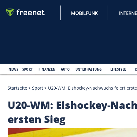
MOBILFUNK
NEWS
SPORT
FINANZEN
AUTO
UNTERHALTUNG
L
Startseite
>
Sport
>
U20-WM: Eishockey-Nachwuchs f
U20-WM: Eishockey-