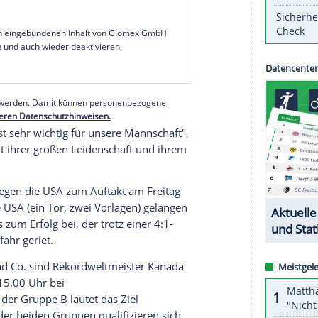
achwuchs um Ausnahmetalent
Moritz Seider
hat bei
r weite Strecken starken Leistung im zweiten Spiel
t von Bundestrainer
Tobias Abstreiter
gewann
1, 1:0, 1:2) und machte damit einen ersten Schritt
Eishockey-Bundes (
DEB
) erzielten
Lukas Reichel
k Bokk (34., 48.). Für die Tschechen trafen Martin
sky (53.).
serer Redaktion eingebundenen Inhalt von Glomex GmbH
nzeigen lassen und auch wieder deaktivieren.