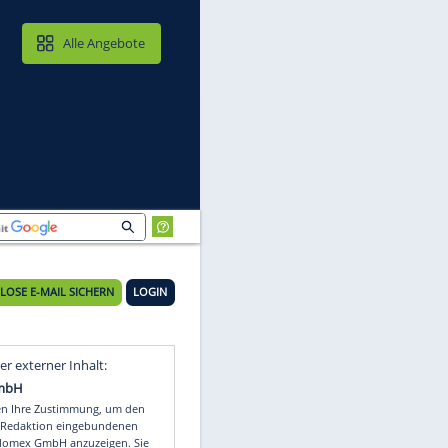
MAIL & CLOUD
Alle Angebote
KOSTENLOSE E-MAIL SICHERN
LOGIN
Video
Empfohlener externer Inhalt: