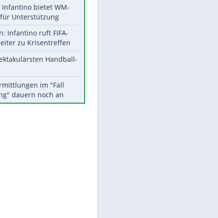
Aktuelle Ergebnisse, Tabellen
und Statistiken
Meistgelesen
Matthäus über Infantino:
"Nicht mehr mein Fußball"
Times: Infantino bietet WM-
Finale für Unterstützung