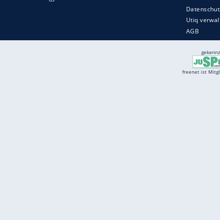
Services
Börse
Jobbörse
Spritpreis aktuell
Wetter
Ferientermine
Partnersuche
Online Angebote