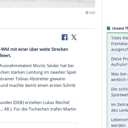
onsspiel
ei der U20-WM mit einer über weite Strecken
ten Sieg gefeiert.