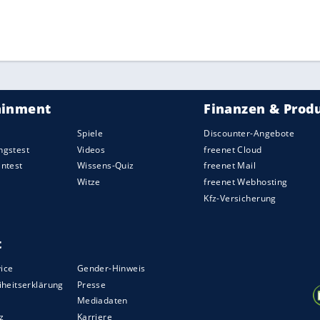
die Rückkehr in die Weltelite perfekt gemacht
r Klubs aus der nordamerikanischen Profiliga NHL
bereits von NHL-Teams gedraftet worden, spielen
gue (
Seider
) und in Schweden.
ZURÜCK ZUR STARTS