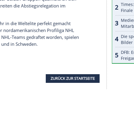
halte angezeigt werden. Damit können personenbezogene
r dazu in unseren Datenschutzhinweisen.
s Ergebnis ist sehr wichtig für unsere Mannschaft",
en Erfolg mit ihrer großen Leidenschaft und ihrem
 beim 3:6 gegen die
USA
zum Auftakt am Freitag
en gegen die
USA
(ein Tor, zwei Vorlagen) gelangen
drei Assists zum Erfolg bei, der trotz einer 4:1-
inmal in Gefahr geriet.
än
Seider
und Co. sind Rekordweltmeister Kanada
ber/beide 15.00 Uhr bei
kurrenz in der Gruppe B lautet das Ziel
annschaften der beiden Gruppen qualifizieren sich
letzten bestreiten die Abstiegsrelegation im