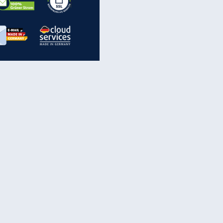
inanzen & Produkte
iscounter-Angebote
Online-Sicherheit
reenet Cloud
Ratenkredit
reenet Mail
Brutto-Netto-Rechner
reenet Webhosting
Rentenrechner
fz-Versicherung
TV-Vergleich