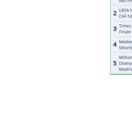
r dazu in unseren Datenschutzhinweisen.
ind schwere Zeiten, aber daraus können wir
gen finden", sagte Buffalo-Coach Ralph Krueger.
ZURÜCK ZUR STARTS