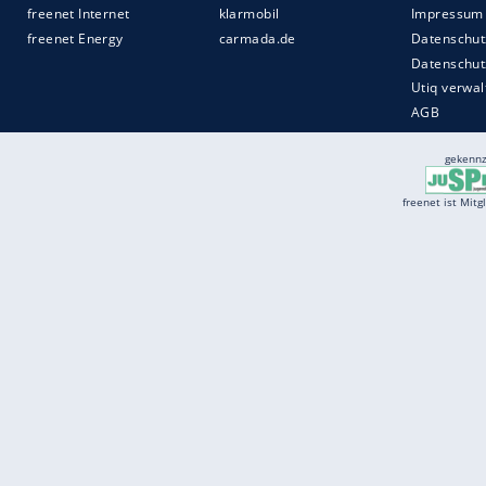
Services
Börse
Jobbörse
Spritpreis aktuell
Wetter
Ferientermine
Partnersuche