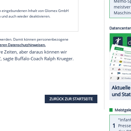
bei seinem Penalty die Nerven, aus dem Spiel
aber kein Treffer und auch kein Assist.
Ottawa
ecken weiter tief in der
Krise
. Das Team des
im 2:5 gegen die
New York Islanders
die bereits
ders war es das dritte 2:5 in Folge. In der East
serer Redaktion eingebundenen Inhalt von Glomex GmbH
nzeigen lassen und auch wieder deaktivieren.
halte angezeigt werden. Damit können personenbezogene