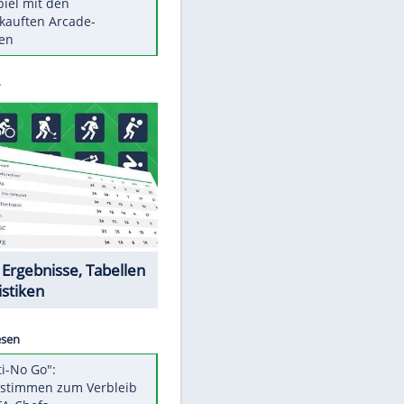
Die größten Mythen über
Medikamente
Braunschweig nach Kantersieg in
Magdeburg an der Spitze
Vorsicht: Diese 17 Dinge hassen
Katzen
Illegales Asphalt-Kartell muss
Mio-Strafe zahlen
Memo-Spiel mit den
meistverkauften Arcade-
Maschinen
Datencenter