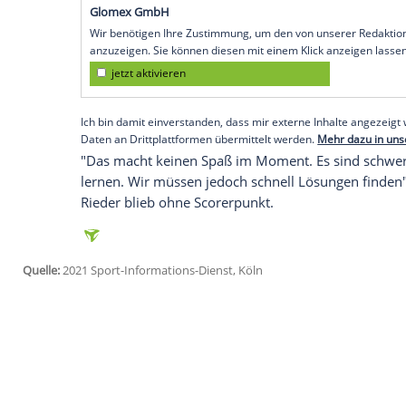
mit 4:3. Der 19 Jahre alte
Stützle
behielt 
heraus gelang dem früheren Mannheimer 
bleibt in der North Division Letzter.
Tobias Rieder
und seine
Buffalo Sabres
st
deutschen Nationalspielers kassierte be
siebte Niederlage in Serie, gegen die Islan
Division ist
Buffalo
weiter Schlusslicht.
Empfohlener externer Inhalt:
Glomex GmbH
Wir benötigen Ihre Zustimmung, um den von un
anzuzeigen. Sie können diesen mit einem Klick a
jetzt aktivieren
Ich bin damit einverstanden, dass mir externe In