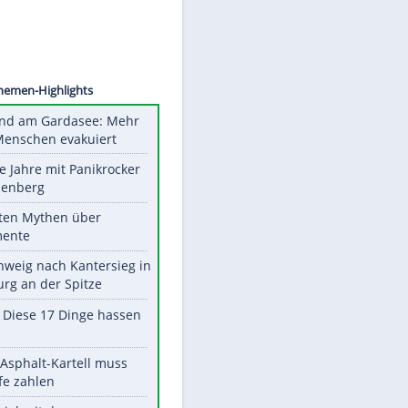
©
SID
Unsere Themen-Highlights
Waldbrand am Gardasee: Mehr
als 200 Menschen evakuiert
Durch die Jahre mit Panikrocker
Udo Lindenberg