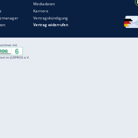
Entertainment
F
Cartoons
Spiele
D
Einbürgerungstest
Videos
f
Führerscheintest
Wissens-Quiz
f
Promi-Quiz
Witze
f
K