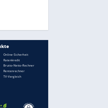
Times: Infantino bietet WM-
Finale für Unterstützung
Medien: Infantino ruft FIFA-
Mitarbeiter zu Krisentreffen
Millionendeal perfekt:
Diomande wechselt nach
Madrid