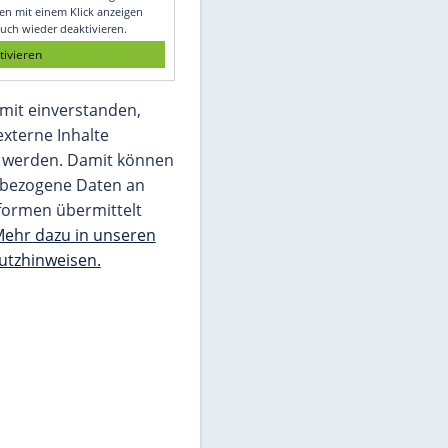
Glomex GmbH
Wir benötigen Ihre Zustimmung, um den
von unserer Redaktion eingebundenen
Inhalt von Glomex GmbH anzuzeigen. Sie
können diesen mit einem Klick anzeigen
lassen und auch wieder deaktivieren.
jetzt aktivieren
Ich bin damit einverstanden,
dass mir externe Inhalte
angezeigt werden. Damit können
personenbezogene Daten an
Drittplattformen übermittelt
werden.
Mehr dazu in unseren
Datenschutzhinweisen.