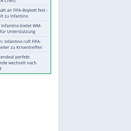
Aktuelle Ergebnisse, Tabellen
und Statistiken
EITE
Meistgelesen
"Infanti-No Go":
Pressestimmen zum Verbleib
des FIFA-Chefs
UEFA hält an FIFA-Boykott fest -
CAF hält zu Infantino