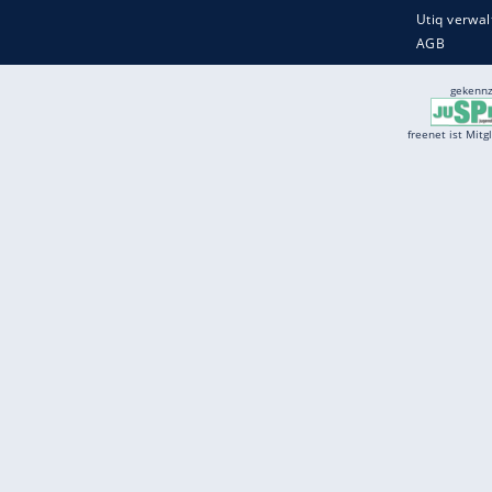
Services
Börse
Jobbörse
Spritpreis aktuell
Wetter
Ferientermine
Partnersuche
Online Angebote
freenet Mobilfunk
freenet Video