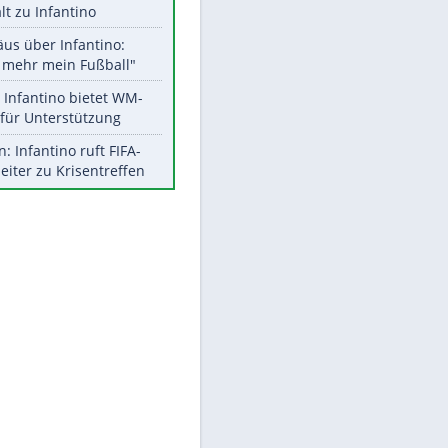
Aktuelle Ergebnisse, Tabellen
und Statistiken
EITE
Meistgelesen
"Infanti-No Go":
Pressestimmen zum Verbleib
des FIFA-Chefs
UEFA hält an FIFA-Boykott fest -
CAF hält zu Infantino
Matthäus über Infantino:
"Nicht mehr mein Fußball"