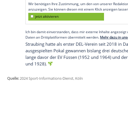
Finale
beim
Einladungsturnier
in
Davos
d
Fribourg-Gotteron aus der
Schweiz
.
Straubing, das im
Halbfinale
das Team Can
früh ins
Hintertreffen
. Bereits nach zehn
weitere
Treffer
im zweiten Drittel brachte
Siegerstraße
.
Empfohlener externer Inhalt:
Glomex GmbH
Wir benötigen Ihre Zustimmung, um den von un
anzuzeigen. Sie können diesen mit einem Klick a
jetzt aktivieren
Ich bin damit einverstanden, dass mir externe In
Daten an Drittplattformen übermittelt werden.
Meh