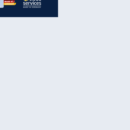
inanzen & Produkte
iscounter-Angebote
Online-Sicherheit
reenet Cloud
Ratenkredit
reenet Mail
Brutto-Netto-Rechner
reenet Webhosting
Rentenrechner
fz-Versicherung
TV-Vergleich