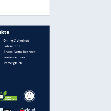
Times: Infantino bietet WM-
Finale für Unterstützung
Medien: Infantino ruft FIFA-
Mitarbeiter zu Krisentreffen