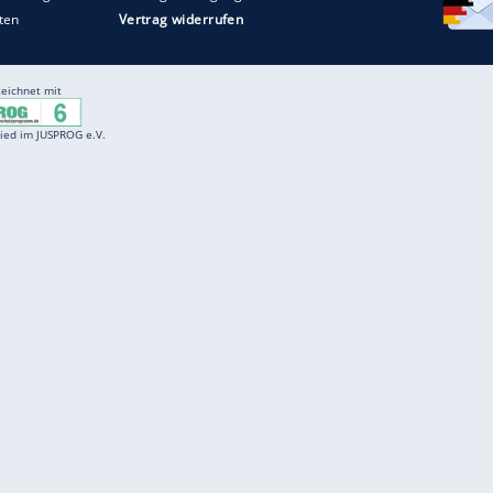
Entertainment
F
Cartoons
Spiele
D
Einbürgerungstest
Videos
f
Führerscheintest
Wissens-Quiz
f
Promi-Quiz
Witze
f
K
freenet
Kundenservice
Gender-Hinweis