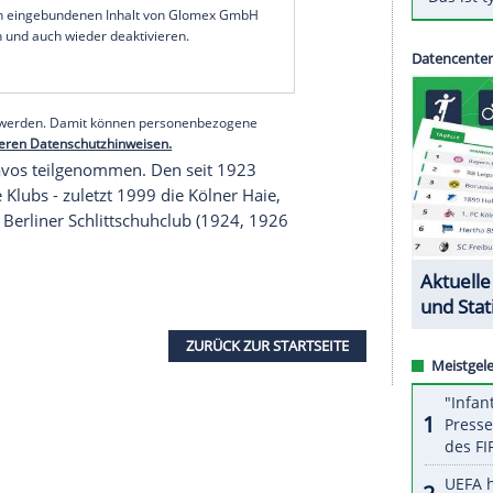
eutlich mit 2:7 (1:4, 1:3, 0:0) gegen den HC
ada 4:2 geschlagen hatte, geriet im
Endspiel
 Minuten hieß es 4:1 für die Schweizer. Durch drei
 sich Fribourg-Gotteron dann endgültig auf die
serer Redaktion eingebundenen Inhalt von Glomex GmbH
nzeigen lassen und auch wieder deaktivieren.
halte angezeigt werden. Damit können personenbezogene
r dazu in unseren Datenschutzhinweisen.