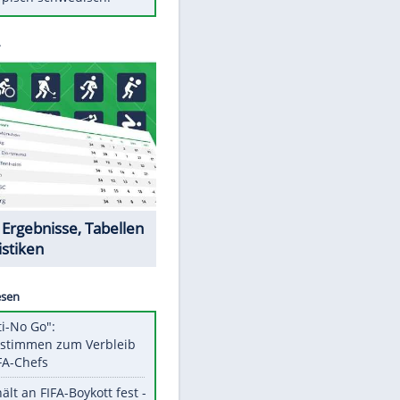
Diese Autos haben uns verlassen
Randale in Dresden: DFB-
Bundesgericht bestätigt Urteil
Mit diesen Tricks wird der Grill
ruckzuck sauber
So nutzt man alte Smartphones
sinnvoll
Das ist typisch schwedisch!
Datencenter