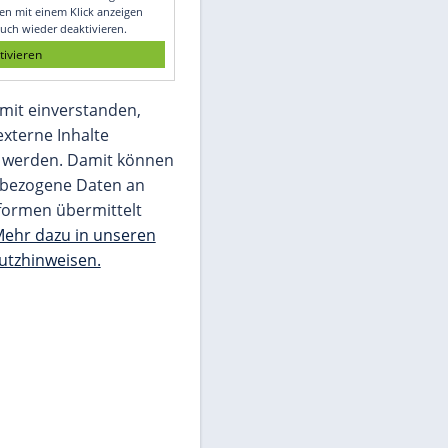
Glomex GmbH
Wir benötigen Ihre Zustimmung, um den
von unserer Redaktion eingebundenen
Inhalt von Glomex GmbH anzuzeigen. Sie
können diesen mit einem Klick anzeigen
lassen und auch wieder deaktivieren.
jetzt aktivieren
Ich bin damit einverstanden,
dass mir externe Inhalte
angezeigt werden. Damit können
personenbezogene Daten an
Drittplattformen übermittelt
werden.
Mehr dazu in unseren
Datenschutzhinweisen.