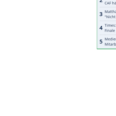
t 2018 in
Davos
teilgenommen. Den seit 1923
i deutsche Klubs - zuletzt 1999 die
Kölner Haie
,
) und der Berliner Schlittschuhclub (1924, 1926
ZURÜCK ZUR STARTS