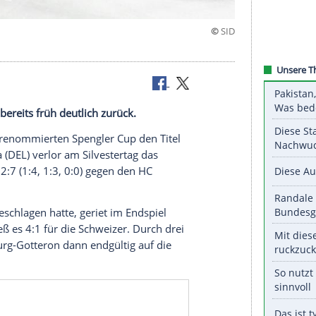
bing
 DEL-Klub bereits früh deutlich zurück.
iere
beim renommierten
Spengler Cup
den
Titel
hockey Liga (
DEL
) verlor am
Silvestertag
das