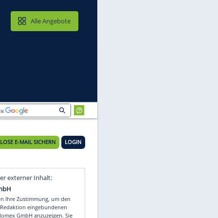
MAIL & CLOUD
Alle Angebote
KOSTENLOSE E-MAIL SICHERN
LOGIN
Video
Empfohlener externer Inhalt: