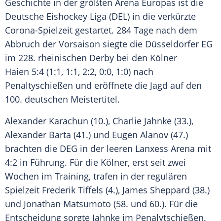
Geschichte in der größten Arena
Europas
ist die
Deutsche Eishockey Liga
(
DEL
) in die verkürzte
Corona-Spielzeit gestartet. 284 Tage nach dem
Abbruch der Vorsaison siegte die Düsseldorfer
EG
im 228. rheinischen Derby bei den Kölner
Haien 5:4 (1:1, 1:1, 2:2, 0:0, 1:0) nach
Penaltyschießen und eröffnete die Jagd auf den
100. deutschen
Meistertitel
.
Alexander Karachun (10.),
Charlie Jahnke
(33.),
Alexander Barta
(41.) und Eugen Alanov (47.)
brachten die
DEG
in der leeren Lanxess Arena mit
4:2 in Führung. Für die Kölner, erst seit zwei
Wochen im Training, trafen in der regulären
Spielzeit Frederik Tiffels (4.),
James Sheppard
(38.)
und
Jonathan Matsumoto
(58. und 60.). Für die
Entscheidung sorgte
Jahnke
im Penalytschießen.