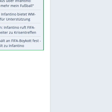
Aktuelle Ergebnisse, Tabellen
und Statistiken
Meistgelesen
"Infanti-No Go":
Pressestimmen zum Verbleib
des FIFA-Chefs
Matthäus über Infantino:
"Nicht mehr mein Fußball"
EITE
Times: Infantino bietet WM-