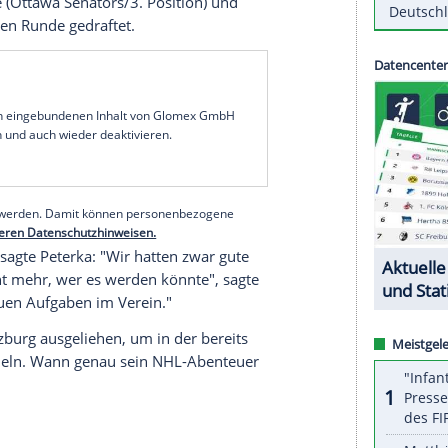
Peterka
ärgert sich nicht, dass er anders als
Tim
weiten Runde des diesjährigen NHL-Drafts gezogen
ber gefreut, wirklich gedraftet worden zu sein",
sport.de: "Ich habe die ganze Zeit vor dem
Name gesagt wurde, war das ein überwältigendes
zen gefallen und ich habe mich super gefreut."
Stelle von den
Buffalo Sabres
ausgewählt worden.
 hat in Dominik Kahun bereits einen Deutschen
m in der Draft-Reihenfolge nach vorne zu
rfen.
Stützle
(
Ottawa Senators
/3. Position) und
 in der ersten Runde gedraftet.
serer Redaktion eingebundenen Inhalt von Glomex GmbH
nzeigen lassen und auch wieder deaktivieren.