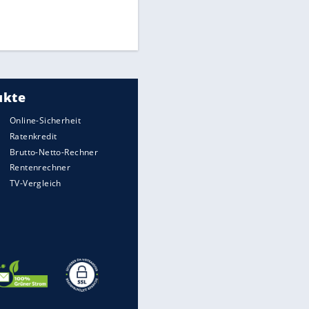
Finale für Unterstützung
Medien: Infantino ruft FIFA-
Mitarbeiter zu Krisentreffen
UEFA hält an FIFA-Boykott fest -
CAF hält zu Infantino