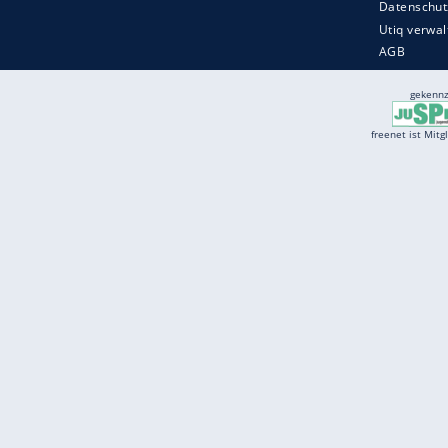
Services
Börse
Jobbörse
Spritpreis aktuell
Wetter
Ferientermine
Partnersuche
Online Angebote