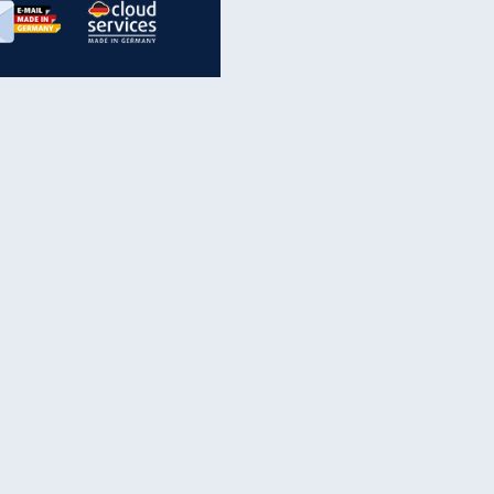
inanzen & Produkte
iscounter-Angebote
Online-Sicherheit
reenet Cloud
Ratenkredit
reenet Mail
Brutto-Netto-Rechner
reenet Webhosting
Rentenrechner
fz-Versicherung
TV-Vergleich