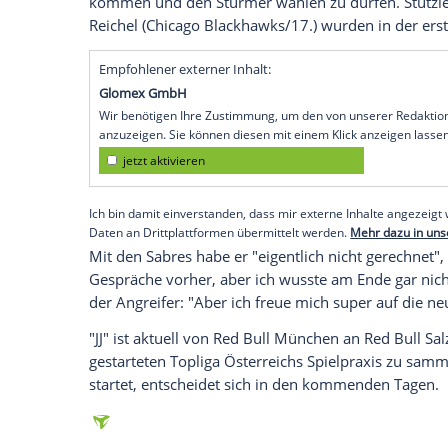
Köln
(SID) - Eishockeyspieler
John-Jason 
Stützle
und
Lukas Reichel
"erst" in der z
wurde. "Ich habe mich einfach riesig darü
sagte der 18-Jährige im Interview auf sky
Fernseher mitgefiebert. Als dann mein 
Gefühl. Mir ist einfach ein Stein vom Her
Peterka
war in der zweiten Runde an 34. 
Das Team aus dem Bundesstaat New York
im Kader und nutzte extra einen Trade, u
kommen und den Stürmer wählen zu dü
Reichel
(
Chicago Blackhawks
/17.) wurden
Empfohlener externer Inhalt:
Glomex GmbH
Wir benötigen Ihre Zustimmung, um den von un
anzuzeigen. Sie können diesen mit einem Klick a