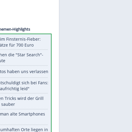
©
SID
Unsere Themen-Highlights
Spanien im Finsternis-Fieber:
Balkonplätze für 700 Euro
Das machen die "Star Search"-
Stars heute