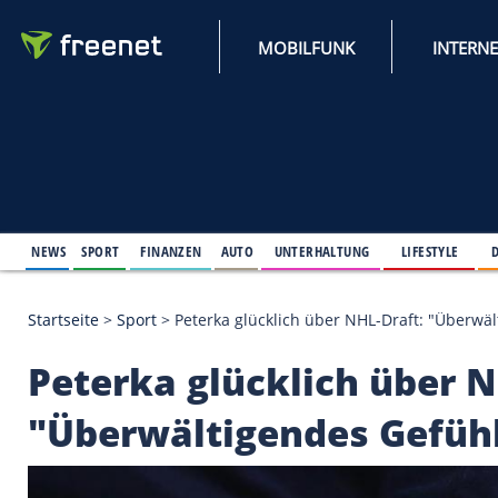
MOBILFUNK
NEWS
SPORT
FINANZEN
AUTO
UNTERHALTUNG
L
Startseite
>
Sport
>
Peterka glücklich über NHL-Dra
Peterka glücklich ü