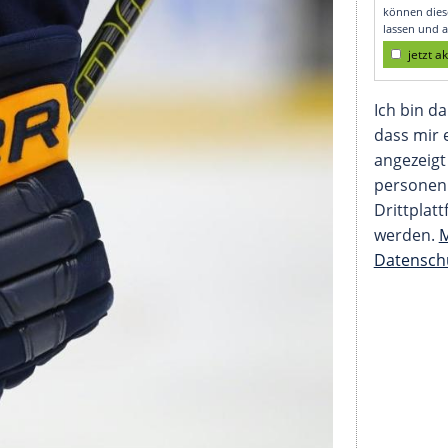
efühl"