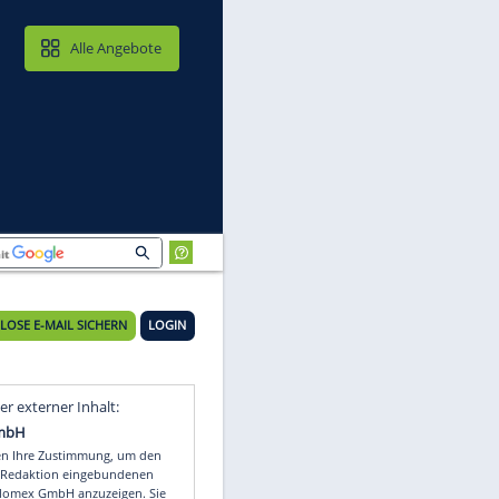
MAIL & CLOUD
Alle Angebote
KOSTENLOSE E-MAIL SICHERN
LOGIN
Video
Empfohlener externer Inhalt: