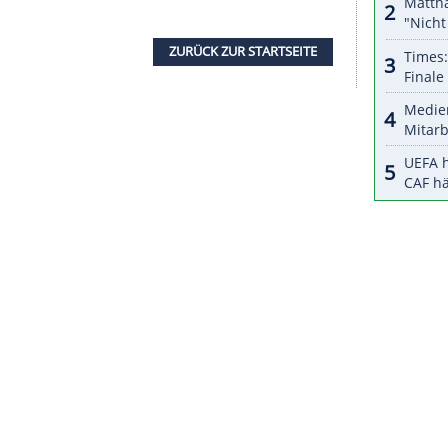
halte angezeigt werden. Damit können personenbezogene
r dazu in unseren Datenschutzhinweisen.
gerechnet", sagte
Peterka
: "Wir hatten zwar gute
de gar nicht mehr, wer es werden könnte", sagte
r auf die neuen Aufgaben im Verein."
Red Bull Salzburg ausgeliehen, um in der bereits
raxis zu sammeln. Wann genau sein NHL-Abenteuer
den Tagen.
ZURÜCK ZUR STARTS