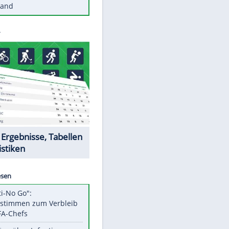
Diese Autos haben uns verlassen
Reese entschuldigt sich bei Fans:
"Tut mir aufrichtig leid"
Mit diesen Tricks wird der Grill
ruckzuck sauber
So nutzt man alte Smartphones
sinnvoll
Diese traumhaften Orte liegen in
Deutschland
Datencenter