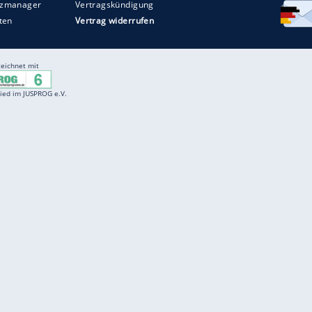
Entertainment
F
Cartoons
Spiele
D
Einbürgerungstest
Videos
f
Führerscheintest
Wissens-Quiz
f
Promi-Quiz
Witze
f
K
freenet