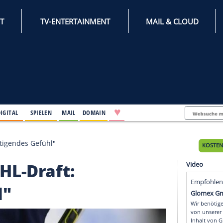
INTERNET
TV-ENTERTAINMENT
♥
IFESTYLE
DIGITAL
SPIELEN
MAIL
DOMAIN
ft: "Überwältigendes Gefühl"
ber NHL-Draft: