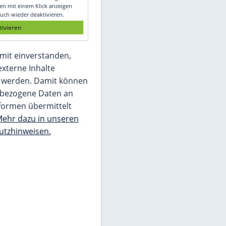
Glomex GmbH
Wir benötigen Ihre Zustimmung, um den
von unserer Redaktion eingebundenen
Inhalt von Glomex GmbH anzuzeigen. Sie
können diesen mit einem Klick anzeigen
lassen und auch wieder deaktivieren.
jetzt aktivieren
Ich bin damit einverstanden,
dass mir externe Inhalte
angezeigt werden. Damit können
personenbezogene Daten an
Drittplattformen übermittelt
werden.
Mehr dazu in unseren
Datenschutzhinweisen.