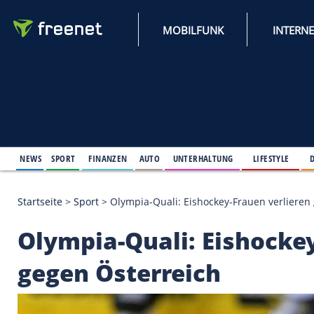
MOBILFUNK
NEWS
SPORT
FINANZEN
AUTO
UNTERHALTUNG
L
Startseite
>
Sport
>
Olympia-Quali: Eishockey-Fraue
Olympia-Quali: Eish