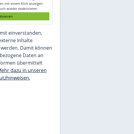
Glomex GmbH
Wir benötigen Ihre Zustimmung, um den
von unserer Redaktion eingebundenen
Inhalt von Glomex GmbH anzuzeigen. Sie
können diesen mit einem Klick anzeigen
lassen und auch wieder deaktivieren.
jetzt aktivieren
Ich bin damit einverstanden,
dass mir externe Inhalte
angezeigt werden. Damit können
personenbezogene Daten an
Drittplattformen übermittelt
werden.
Mehr dazu in unseren
Datenschutzhinweisen.