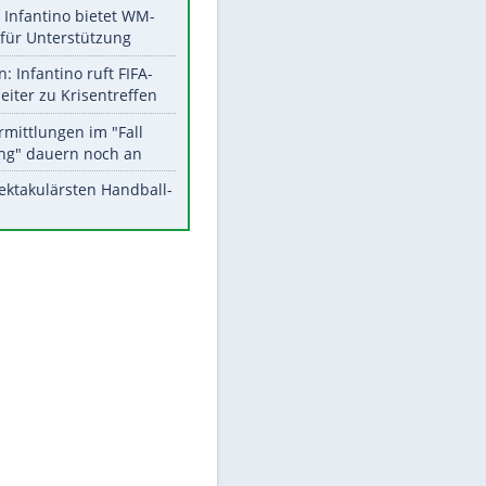
Aktuelle Ergebnisse, Tabellen
und Statistiken
Meistgelesen
Matthäus über Infantino:
"Nicht mehr mein Fußball"
Times: Infantino bietet WM-
Finale für Unterstützung
EITE