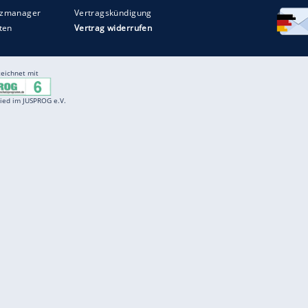
Entertainment
F
Cartoons
Spiele
D
Einbürgerungstest
Videos
f
Führerscheintest
Wissens-Quiz
f
Promi-Quiz
Witze
f
K
freenet