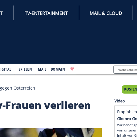
INTERNET
TV-ENTERTAINMENT
♥
IFESTYLE
DIGITAL
SPIELEN
MAIL
DOMAIN
n verlieren gegen Österreich
ockey-Frauen verliere