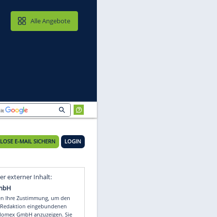
MAIL & CLOUD
Alle Angebote
KOSTENLOSE E-MAIL SICHERN
LOGIN
n
Video
Empfohlener externer Inhalt: