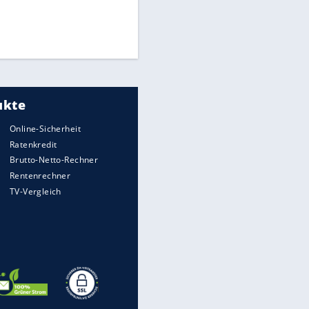
Medien: Infantino ruft FIFA-
Mitarbeiter zu Krisentreffen
DFB: Ermittlungen im "Fall
Freigang" dauern noch an
Die spektakulärsten Handball-
Bilder