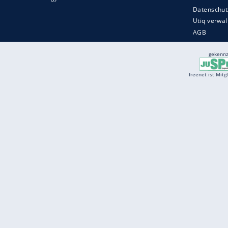
Services
Börse
Jobbörse
Spritpreis aktuell
Wetter
Ferientermine
Partnersuche
Online Angebote