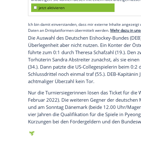
Team von Bundestrainer
Thomas Schädl
auf Schützenhilfe angewiesen.
"Wir hatten viele Chancen, viel Überzahl
wird's schwierig. Mit null Toren gewinnt 
Reich
bei
MagentaSport
: "Am Ende hat au
Empfohlener externer Inhalt:
Glomex GmbH
Wir benötigen Ihre Zustimmung, um den von un
anzuzeigen. Sie können diesen mit einem Klick a
jetzt aktivieren
Ich bin damit einverstanden, dass mir externe In
Daten an Drittplattformen übermittelt werden.
Meh
Die Auswahl des Deutschen Eishockey-B
Überlegenheit aber nicht nutzen. Ein Kon