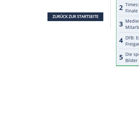
19.). Den zweiten Gegentreffer verhinderte
s sie einen Penalty von
Anna Meixner
parierte
in beim 0:2 durch
Janine Weber
(35.), die im
B-Kapitänin
Julia Zorn
und Co. erzielten trotz
t für die Winterspiele in Peking (4. bis 20.
deutschen Mannschaft sind am Samstag Italien
 Uhr/
MagentaSport
). Die DEB-Frauen hatten vor
iele in Pyeongchang verpasst. Ohne
Olympia
drohen
 Bundeswehrstellen für die Spielerinnen.
ZURÜCK ZUR STARTS