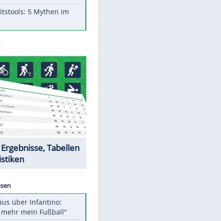
Aufruhr!
Was bei der Vogelfütterung
wirklich sinnvoll ist
Die schlimmsten Bad Boys der
Sportwelt
Im Zeitraffer: Die Entwicklung
des Lenkrades
Lebensmittel, die nicht schlecht
werden
Sicherheitstools: 5 Mythen im
Check
Datencenter