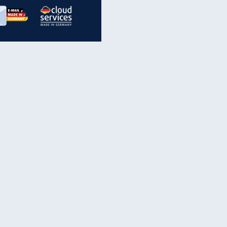
inanzen & Produkte
iscounter-Angebote
Online-Sicherheit
reenet Cloud
Ratenkredit
reenet Mail
Brutto-Netto-Rechner
reenet Webhosting
Rentenrechner
fz-Versicherung
TV-Vergleich