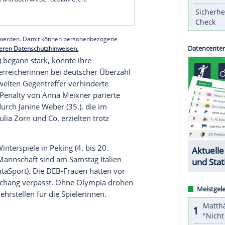
er
0:3 (0:1, 0:1, 0:1) gegen
Österreich
und ist nun
. Aber wenn man die Dinger nicht reinmacht,
man kein Spiel", sagte Verteidigerin
Anna-Maria
ch ein bisschen Scheibenglück gefehlt."
serer Redaktion eingebundenen Inhalt von Glomex GmbH
nzeigen lassen und auch wieder deaktivieren.
halte angezeigt werden. Damit können personenbezogene
r dazu in unseren Datenschutzhinweisen.
undes (
DEB
) begann stark, konnte ihre
ter der Österreicherinnen bei deutscher Überzahl