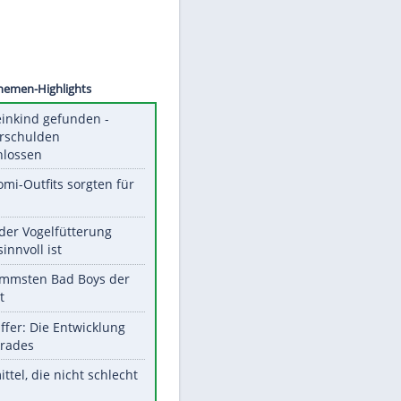
©
SID
Unsere Themen-Highlights
Totes Kleinkind gefunden -
Fremdverschulden
ausgeschlossen
Diese Promi-Outfits sorgten für