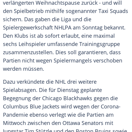
verlängerten
Weihnachtspause
zurück - und will
den Spielbetrieb mithilfe sogenannter
Taxi
Squads
sichern. Das gaben die Liga und die
Spielergewerkschaft
NHLPA
am Sonntag bekannt.
Den Klubs ist ab sofort erlaubt, eine maximal
sechs Leihspieler umfassende Trainingsgruppe
zusammenzustellen. Dies soll garantieren, dass
Partien nicht wegen Spielermangels verschoben
werden müssen.
Dazu verkündete die
NHL
drei weitere
Spielabsagen
. Die für Dienstag geplante
Begegnung der
Chicago Blackhawks
gegen die
Columbus Blue Jackets
wird wegen der Corona-
Pandemie ebenso verlegt wie die Partien am
Mittwoch zwischen den
Ottawa Senators
mit
Jungstar
Tim Stützle
und den
Boston Bruins
sowie