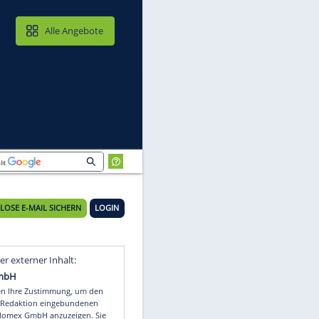
MAIL & CLOUD
Alle Angebote
KOSTENLOSE E-MAIL SICHERN
LOGIN
s
Video
Empfohlener externer Inhalt: