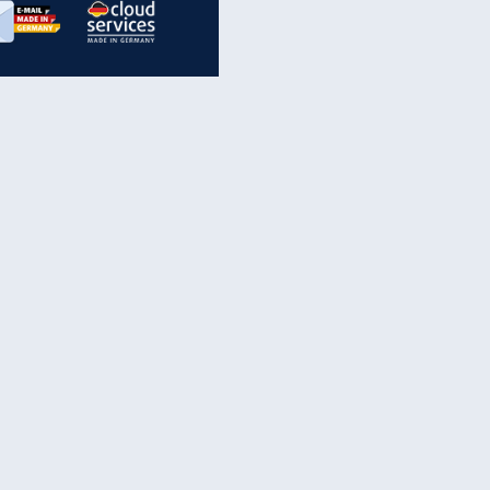
inanzen & Produkte
iscounter-Angebote
Online-Sicherheit
reenet Cloud
Ratenkredit
reenet Mail
Brutto-Netto-Rechner
reenet Webhosting
Rentenrechner
fz-Versicherung
TV-Vergleich