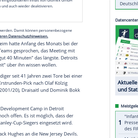
alte Verteidiger der zweithöchste deutsche Pick
r drei an die
Edmonton Oilers
gegangen war.
wartet", sagte
Seider
zum großen Moment, als
chsspieler in
Vancouver
fiel. "Mein ganzer Körper
zentual nur eine kleine Chance, dass ich von
Detroit
serer Redaktion eingebundenen Inhalt von Glomex GmbH
nzeigen lassen und auch wieder deaktivieren.
halte angezeigt werden. Damit können personenbezogene
r dazu in unseren Datenschutzhinweisen.
dler Mannheim
hatte Anfang des Monats bei der