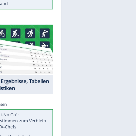
Diese Autos haben uns verlassen
Reese entschuldigt sich bei Fans:
"Tut mir aufrichtig leid"
Mit diesen Tricks wird der Grill
ruckzuck sauber
So nutzt man alte Smartphones
sinnvoll
Diese traumhaften Orte liegen in
Deutschland
Datencenter