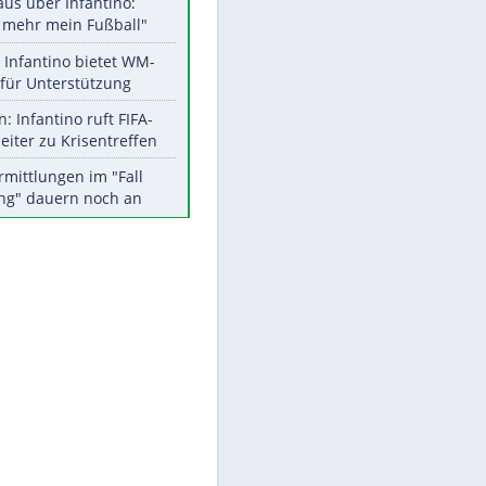
Aktuelle Ergebnisse, Tabellen
und Statistiken
Meistgelesen
"Infanti-No Go":
Pressestimmen zum Verbleib
des FIFA-Chefs
Matthäus über Infantino:
"Nicht mehr mein Fußball"
Times: Infantino bietet WM-