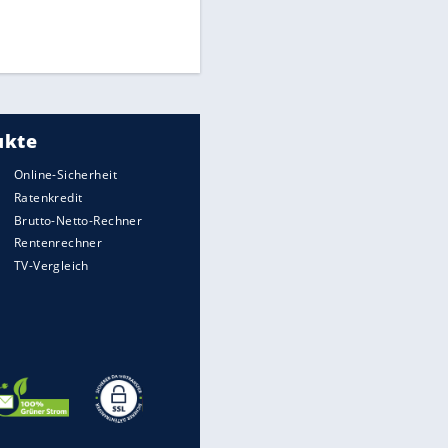
Finale für Unterstützung
Medien: Infantino ruft FIFA-
Mitarbeiter zu Krisentreffen
DFB: Ermittlungen im "Fall
EITE
Freigang" dauern noch an