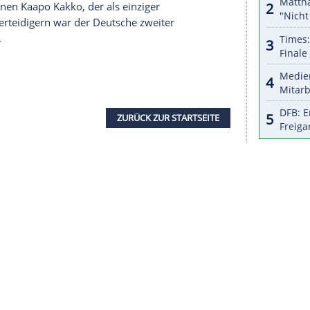
29 der 31 Teams gesprochen, das Meeting mit
 - und mit "gut 40 Minuten" das längste.
Detroits
de Einzelheit" über ihn wissen wollen.
ngster Verteidiger seit 41 Jahren zwei Tore bei einer
ste deutsche Erstrunden-Pick nach
Olaf Kölzig
arcel Goc
(2001/20),
Draisaitl
und Dominik Bokk
nächst am Development Camp in
Detroit
pielt, ist noch offen. Es ist möglich, dass der
maligen Stanley-Cup-Siegers eingesetzt wird.
pertalent Jack Hughes an die New Jersey Devils.
ers den Finnen Kaapo Kakko, der als einziger
 bei den Verteidigern war der Deutsche zweiter
che/Nr. 4).