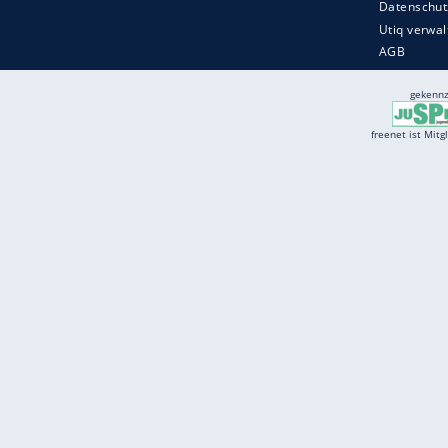
Services
Börse
Jobbörse
Spritpreis aktuell
Wetter
Ferientermine
Partnersuche
Online Angebote