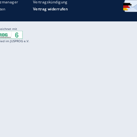
Entertainment
F
Cartoons
Spiele
D
Einbürgerungstest
Videos
f
Führerscheintest
Wissens-Quiz
f
Promi-Quiz
Witze
f
K
freenet