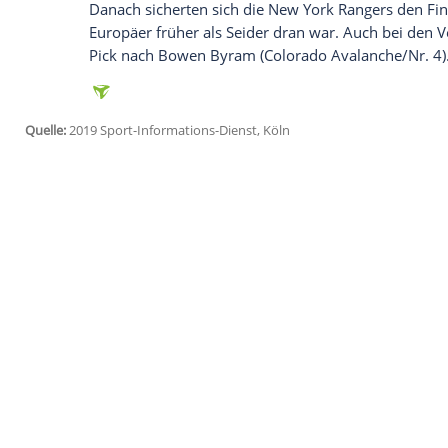
sogenannten
NHL
Scouting Combine mit 
den Red Wings war laut
Seider
das letzte
General Manager
Steve Yzerman
habe "je
Seider
, der zuletzt in der Slowakei als jü
Weltmeisterschaft erzielte, ist der sech
(1989/Nr. 19),
Marco Sturm
(1996/21),
M
(2018/25).
In der kommenden Woche wird
Seider
zu
teilnehmen. Wo er in der nächsten Saison s
Neuzugang zunächst im Farmteam des elf
Als Nummer eins ging wie erwartet US-Su
Danach sicherten sich die New York Rang
Europäer früher als
Seider
dran war. Auch
Pick nach Bowen Byram (Colorado Avalan