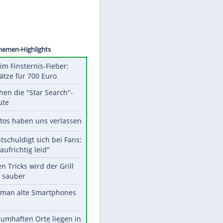
©
SID
Unsere Themen-Highlights
Spanien im Finsternis-Fieber:
Balkonplätze für 700 Euro
Das machen die "Star Search"-
Stars heute