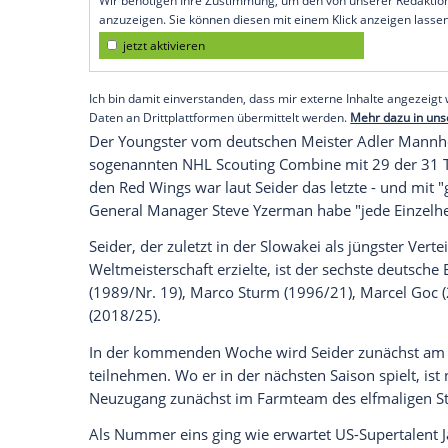
Vancouver
(SID) - Damit ist der 18 Jahre 
nach
Leon Draisaitl
, der 2015 als Numme
"Ich war geschockt. Das habe ich nicht er
sein Name bei der Verteilung der Nachwu
hat gezittert. Es war surreal. Es gab pro
gedraftet were. Am Ende hat es gepasst."
Empfohlener externer Inhalt:
Glomex GmbH
Wir benötigen Ihre Zustimmung, um den von un
anzuzeigen. Sie können diesen mit einem Klick a
jetzt aktivieren
Ich bin damit einverstanden, dass mir externe In
Daten an Drittplattformen übermittelt werden.
Meh
Der Youngster vom deutschen Meister
A