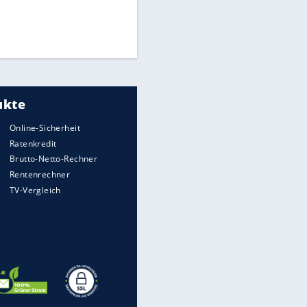
Pressestimmen zum Verbleib
des FIFA-Chefs
Medien: Infantino ruft FIFA-
Mitarbeiter zu Krisentreffen
DFB: Ermittlungen im "Fall
Freigang" dauern noch an