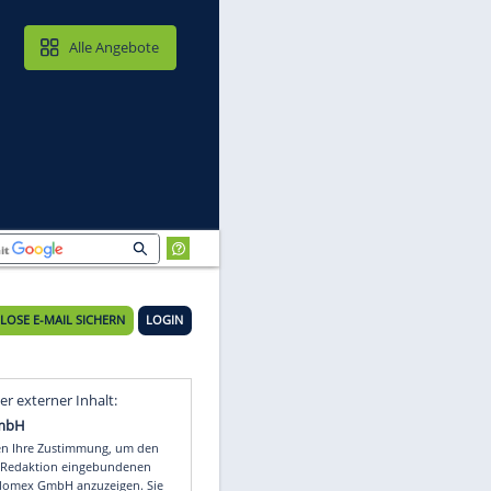
MAIL & CLOUD
Alle Angebote
KOSTENLOSE E-MAIL SICHERN
LOGIN
Video
Empfohlener externer Inhalt: