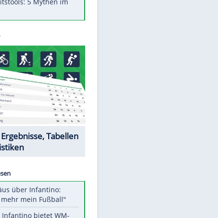
Was bei der Vogelfütterung
wirklich sinnvoll ist
"Infanti-No Go": Pressestimmen
zum Verbleib des FIFA-Chefs
Im Zeitraffer: Die Entwicklung
des Lenkrades
Lebensmittel, die nicht schlecht
werden
Sicherheitstools: 5 Mythen im
EITE
Check
Datencenter