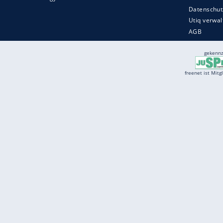
Services
Börse
Jobbörse
Spritpreis aktuell
Wetter
Ferientermine
Partnersuche
Online Angebote