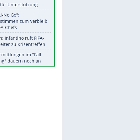
Aktuelle Ergebnisse, Tabellen
und Statistiken
Meistgelesen
Matthäus über Infantino:
"Nicht mehr mein Fußball"
Times: Infantino bietet WM-
Finale für Unterstützung
"Infanti-No Go":