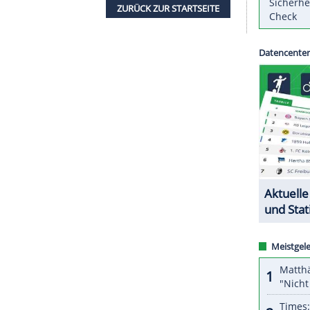
heim Ducks
und die
Los Angeles
Kings von
Tobias
 der nordamerikanischen Eishockey-Profiliga
NHL
 gegen
Minnesota Wild
zum sechsten Mal in Serie
ey Cup
ein,
Holzer
kam dabei nicht zum Einsatz.
fizierten sich durch das 4:3 der Chicago
ZURÜCK ZUR STARTS