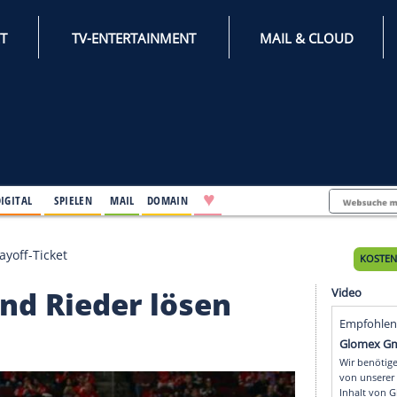
INTERNET
TV-ENTERTAINMENT
♥
IFESTYLE
DIGITAL
SPIELEN
MAIL
DOMAIN
r lösen Playoff-Ticket
er und Rieder lösen