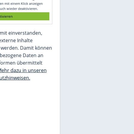
Glomex GmbH
Wir benötigen Ihre Zustimmung, um den
von unserer Redaktion eingebundenen
Inhalt von Glomex GmbH anzuzeigen. Sie
können diesen mit einem Klick anzeigen
lassen und auch wieder deaktivieren.
jetzt aktivieren
Ich bin damit einverstanden,
dass mir externe Inhalte
angezeigt werden. Damit können
personenbezogene Daten an
Drittplattformen übermittelt
werden.
Mehr dazu in unseren
Datenschutzhinweisen.