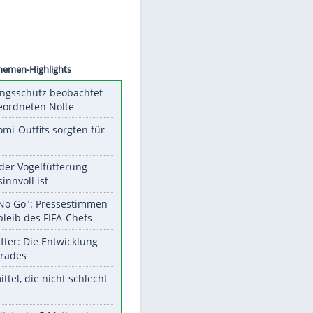
©
SID
Unsere Themen-Highlights
Verfassungsschutz beobachtet
AfD-Abgeordneten Nolte
Diese Promi-Outfits sorgten für
Aufruhr!