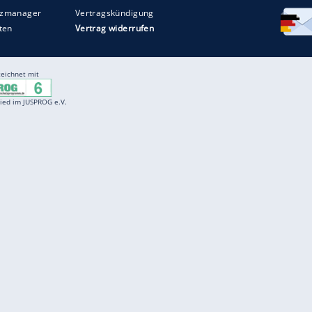
Entertainment
F
Cartoons
Spiele
D
Einbürgerungstest
Videos
f
Führerscheintest
Wissens-Quiz
f
Promi-Quiz
Witze
f
K
freenet