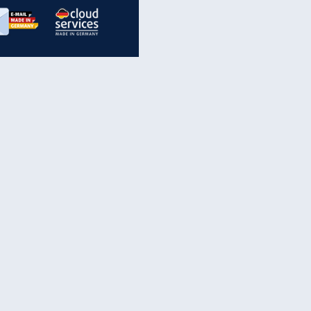
inanzen & Produkte
iscounter-Angebote
Online-Sicherheit
reenet Cloud
Ratenkredit
reenet Mail
Brutto-Netto-Rechner
reenet Webhosting
Rentenrechner
fz-Versicherung
TV-Vergleich