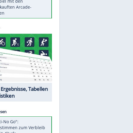
Die größten Mythen über
Medikamente
Berlins Matchwinner Grönning:
"Veränderte Perspektive"
Vorsicht: Diese 17 Dinge hassen
Katzen
Illegales Asphalt-Kartell muss
Mio-Strafe zahlen
Memo-Spiel mit den
meistverkauften Arcade-
Maschinen
Datencenter