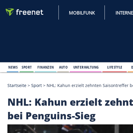
MOBILFUNK
NEWS
SPORT
FINANZEN
AUTO
UNTERHALTUNG
L
Startseite
>
Sport
>
NHL: Kahun erzielt zehnten Sais
NHL: Kahun erzielt 