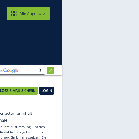
MAIL & CLOUD
Alle Angebote
KOSTENLOSE E-MAIL SICHERN
LOGIN
Video
Empfohlener externer Inhalt: