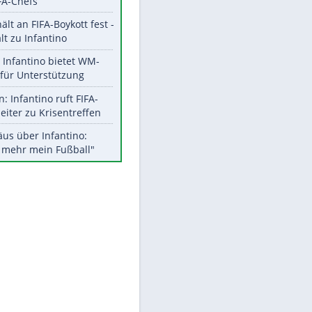
Aktuelle Ergebnisse, Tabellen
und Statistiken
Meistgelesen
"Infanti-No Go":
Pressestimmen zum Verbleib
des FIFA-Chefs
UEFA hält an FIFA-Boykott fest -
CAF hält zu Infantino