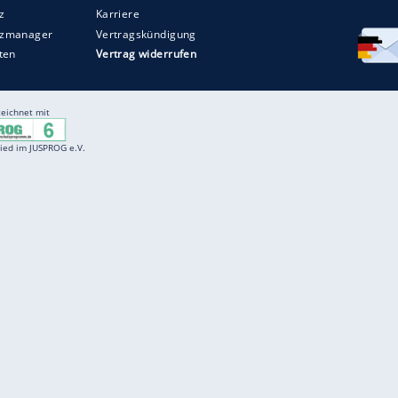
Entertainment
F
Cartoons
Spiele
D
Einbürgerungstest
Videos
f
Führerscheintest
Wissens-Quiz
f
Promi-Quiz
Witze
f
K
freenet