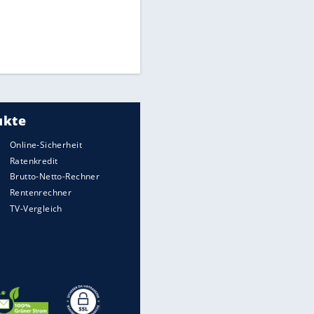
Times: Infantino bietet WM-
EITE
Finale für Unterstützung
Medien: Infantino ruft FIFA-
Mitarbeiter zu Krisentreffen
Matthäus über Infantino:
"Nicht mehr mein Fußball"