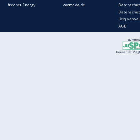
Services
Börse
Jobbörse
Spritpreis aktuell
Wetter
Ferientermine
Partnersuche
Online Angebote