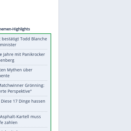
©
SID
Unsere Themen-Highlights
US-Senat bestätigt Todd Blanche
als Justizminister
Durch die Jahre mit Panikrocker
Udo Lindenberg