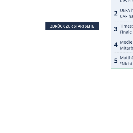
halte angezeigt werden. Damit können personenbezogene
r dazu in unseren Datenschutzhinweisen.
gte
Greiss
und lobte den Einsatz seines Teams, das
e
(1:0) keinen Ruhetag hatte. Der Schlüssel zum
ne Entschuldigungen suchen".
'
Torwart-Kollege Philipp Grubauer mit
Colorado
nterlag das Team bei den New York Rangers mit
rten die Tampa Bay Lightning bei ihrem achten Sieg
 Division der Eastern Conference deklassierte die
alie Arena mit 9:2. Überragender Akteur war
attrick erzielte.