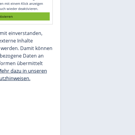
Glomex GmbH
Wir benötigen Ihre Zustimmung, um den
von unserer Redaktion eingebundenen
Inhalt von Glomex GmbH anzuzeigen. Sie
können diesen mit einem Klick anzeigen
lassen und auch wieder deaktivieren.
jetzt aktivieren
Ich bin damit einverstanden,
dass mir externe Inhalte
angezeigt werden. Damit können
personenbezogene Daten an
Drittplattformen übermittelt
werden.
Mehr dazu in unseren
Datenschutzhinweisen.