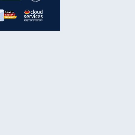
inanzen & Produkte
iscounter-Angebote
Online-Sicherheit
reenet Cloud
Ratenkredit
reenet Mail
Brutto-Netto-Rechner
reenet Webhosting
Rentenrechner
fz-Versicherung
TV-Vergleich