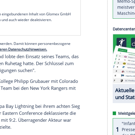
eg bei den Vegas
Golden Knights
traf der 24 Jahre
ckhand zum zwischenzeitlichen 3:0, ehe es noch
ste Auswärtssieg der
Penguins
in Folge, zu dem
üter
Thomas Greiss
und
Tom Kühnhackl
mit den
ängerung bei den
New Jersey Devils
parierte
ein Tor.
Kühnhackl
(55.) schoss die Isles mit
ie Overtime.
serer Redaktion eingebundenen Inhalt von Glomex GmbH
nzeigen lassen und auch wieder deaktivieren.