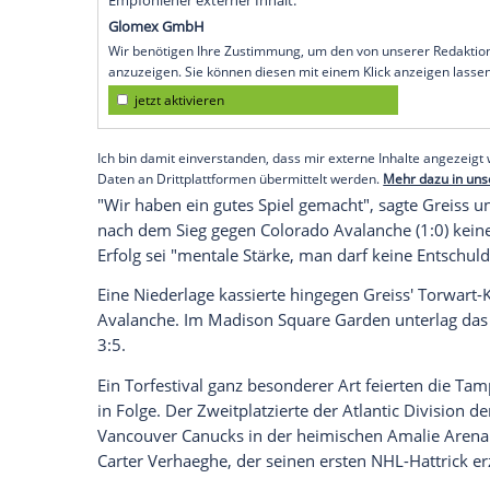
Köln
(SID) - Beim hart erkämpften 4:3-Si
alte
Kahun
(25.) im Powerplay mit der Rü
einmal spannend wurde. Es war der sech
Kahun
auch eine Vorlage beisteuerte.
Ebenfalls erfolgreich waren Nationaltorh
New York Islanders
. Beim 4:3 nach Verl
Routinier
Greiss
32 der 35 Schüsse auf s
seinem dritten
Saisontreffer
zum 3:3 in d
Empfohlener externer Inhalt:
Glomex GmbH
Wir benötigen Ihre Zustimmung, um den von un
anzuzeigen. Sie können diesen mit einem Klick a
jetzt aktivieren