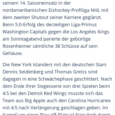
seinem 14.
Saisoneinsatz
in der
nordamerikanischen Eishockey-Profiliga
NHL
mit
dem zweiten Shutout seiner Karriere geglänzt.
Beim 5:0-Erfolg des derzeitigen Liga-Primus
Washington Capitals
gegen die
Los Angeles
Kings
am Sonntagabend parierte der gebürtige
Rosenheimer sämtliche 38 Schüsse auf sein
Gehäuse.
Die
New York Islanders
mit den deutschen Stars
Dennis Seidenberg
und
Thomas Greiss
sind
dagegen in eine Schwächephase geschlittert. Nach
dem Ende ihrer Siegesserie von drei Spielen beim
4:5 bei den
Detroit Red Wings
musste sich das
Team aus Big Apple auch den
Carolina Hurricanes
mit 4:5 nach Verlängerung geschlagen geben. Im
Kampf um einen Play-off-Platz ist
New York
damit