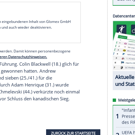
y-Mutterland ohne große NHL-Stars, die in der
nalmannschaft
1:3 verloren und erst durch deren
e, setzte sich im ersten
Halbfinale
mit 4:2 (1:1,
15 Uhr/
Sport1
) wird im zweiten Semifinale am
elverteidiger
Finnland
und der
Auswahl
des
ttelt. Die
Kanadier
, die erstmals in der WM-
urnier
gestartet waren, schalteten schon im
d
mit 2:1 nach Verlängerung aus.
serer Redaktion eingebundenen Inhalt von Glomex GmbH
nzeigen lassen und auch wieder deaktivieren.