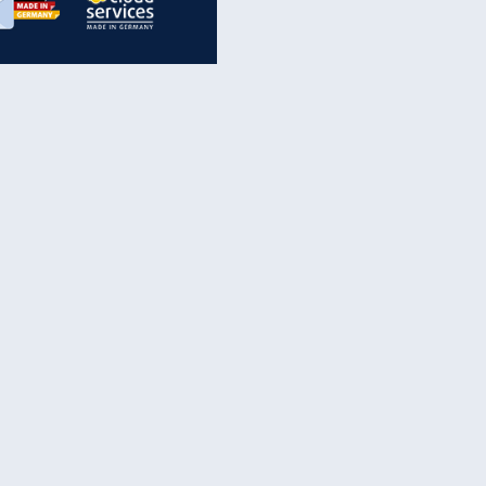
inanzen & Produkte
iscounter-Angebote
Online-Sicherheit
reenet Cloud
Ratenkredit
reenet Mail
Brutto-Netto-Rechner
reenet Webhosting
Rentenrechner
fz-Versicherung
TV-Vergleich