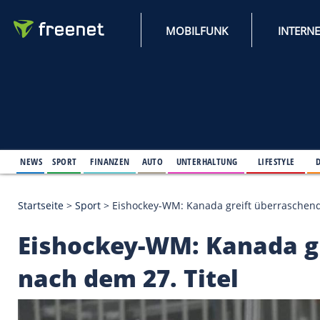
MOBILFUNK
NEWS
SPORT
FINANZEN
AUTO
UNTERHALTUNG
L
Startseite
>
Sport
>
Eishockey-WM: Kanada greift üb
Eishockey-WM: Kana