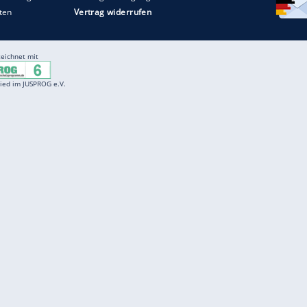
Entertainment
F
Cartoons
Spiele
D
Einbürgerungstest
Videos
f
Führerscheintest
Wissens-Quiz
f
Promi-Quiz
Witze
f
K
freenet
Kundenservice
Gender-Hinweis