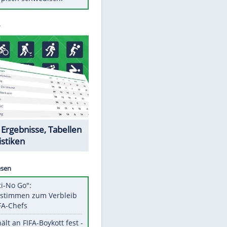
Diese Autos haben uns verlassen
Auftakt-Misere gestoppt: Berlin
gewinnt in Bochum
Mit diesen Tricks wird der Grill
ruckzuck sauber
So nutzt man alte Smartphones
sinnvoll
Das ist typisch schwedisch!
Datencenter