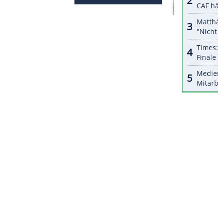
halte angezeigt werden. Damit können personenbezogene
r dazu in unseren Datenschutzhinweisen.
ter" früh in Führung.
Colin Blackwell
(18.) glich für
iele in Folge gewonnen hatten.
Andrew
en sechs und sieben (25./41.) für die
r
Kanadier
durch Adam Henrique (31.) wurde
nt. Sasha Chmelevski (44.) verkürzte noch einmal
3 Sekunden vor Schluss den kanadischen Sieg.
ZURÜCK ZUR STARTS