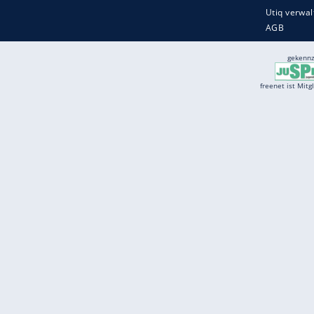
Services
Börse
Jobbörse
Spritpreis aktuell
Wetter
Ferientermine
Partnersuche
Online Angebote
freenet Mobilfunk
freenet Video