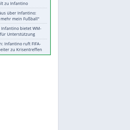
Aktuelle Ergebnisse, Tabellen
und Statistiken
Meistgelesen
"Infanti-No Go":
Pressestimmen zum Verbleib
des FIFA-Chefs
UEFA hält an FIFA-Boykott fest -
EITE
CAF hält zu Infantino
Matthäus über Infantino:
"Nicht mehr mein Fußball"