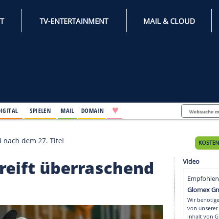
INTERNET
TV-ENTERTAINMENT
♥
IFESTYLE
DIGITAL
SPIELEN
MAIL
DOMAIN
erraschend nach dem 27. Titel
da greift überrasche