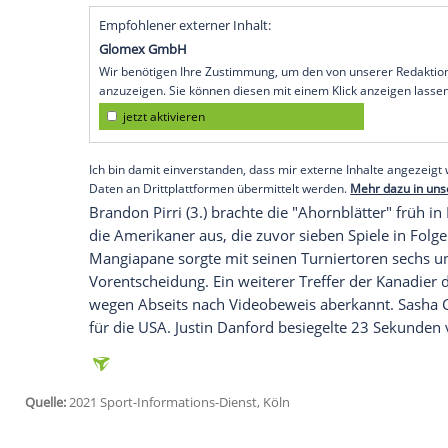
Riga (SID) - Die
Auswahl
aus dem Eishocke
Gruppenphase
gegen die deutsche
Natio
Schützenhilfe
die K.o.-Runde erreicht hatt
1:0, 2:1) gegen die
USA
durch.
Der Gegner im
Endspiel
am Sonntag (19.
Samstag (17.15 Uhr/
Sport1
) zwischen
Tit
Deutschen Eishockey-Bundes (
DEB
) ermi
Geschichte mit drei Niederlagen in das
T
Viertelfinale
den Gold-Favoriten
Russlan
Empfohlener externer Inhalt:
Glomex GmbH
Wir benötigen Ihre Zustimmung, um den von un
anzuzeigen. Sie können diesen mit einem Klick a
jetzt aktivieren