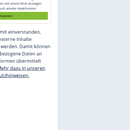
Glomex GmbH
Wir benötigen Ihre Zustimmung, um den
von unserer Redaktion eingebundenen
Inhalt von Glomex GmbH anzuzeigen. Sie
können diesen mit einem Klick anzeigen
lassen und auch wieder deaktivieren.
jetzt aktivieren
Ich bin damit einverstanden,
dass mir externe Inhalte
angezeigt werden. Damit können
personenbezogene Daten an
Drittplattformen übermittelt
werden.
Mehr dazu in unseren
Datenschutzhinweisen.