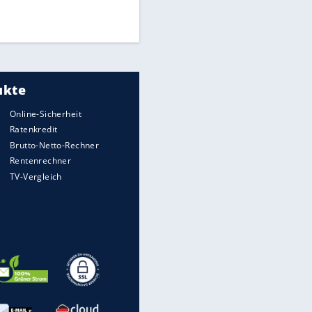
Times: Infantino bietet WM-
Finale für Unterstützung
Medien: Infantino ruft FIFA-
Mitarbeiter zu Krisentreffen