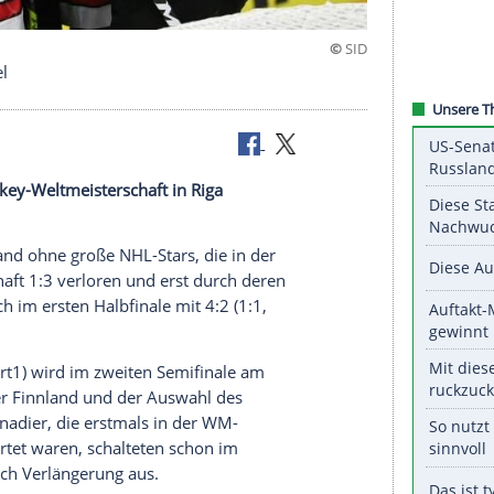
em 27. Titel
i der
Eishockey-Weltmeisterschaft
in
Riga